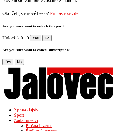
Nové heslo vám bude zasláno e-mailem.
Obdrželi jste nové heslo?
Přihlaste se zde
Are you sure want to unlock this post?
Unlock left : 0
Yes
No
Are you sure want to cancel subscription?
Yes
No
Zpravodajství
Sport
Zadat inzerci
Plošná inzerce
Řádková inzerce