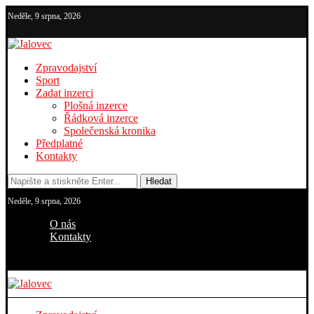
Neděle, 9 srpna, 2026
Zpravodajství
Sport
Zadat inzerci
Plošná inzerce
Řádková inzerce
Společenská kronika
Předplatné
Kontakty
Hledat
Neděle, 9 srpna, 2026
O nás
Kontakty