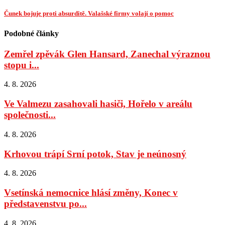
Čunek bojuje proti absurditě. Valašské firmy volají o pomoc
Podobné články
Zemřel zpěvák Glen Hansard, Zanechal výraznou
stopu i...
4. 8. 2026
Ve Valmezu zasahovali hasiči, Hořelo v areálu
společnosti...
4. 8. 2026
Krhovou trápí Srní potok, Stav je neúnosný
4. 8. 2026
Vsetínská nemocnice hlásí změny, Konec v
představenstvu po...
4. 8. 2026