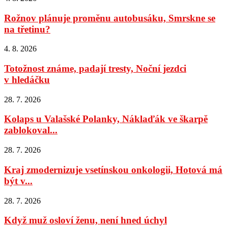
Rožnov plánuje proměnu autobusáku, Smrskne se
na třetinu?
4. 8. 2026
Totožnost známe, padají tresty, Noční jezdci
v hledáčku
28. 7. 2026
Kolaps u Valašské Polanky, Náklaďák ve škarpě
zablokoval...
28. 7. 2026
Kraj zmodernizuje vsetínskou onkologii, Hotová má
být v...
28. 7. 2026
Když muž osloví ženu, není hned úchyl