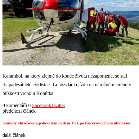
Karambol, na který zřejmě do konce života nezapomene, se stal
třiapadesátileté cyklistce. Ta nezvládla jízdu na náročném terénu v
blízkosti vrcholu Kohútka.
0 komentářů
0
Facebook
Twitter
předchozí článek
Sousedy ohrožovala jedovatým hadem. Pak po Kučerovi chtěla ubytovnu
další článek