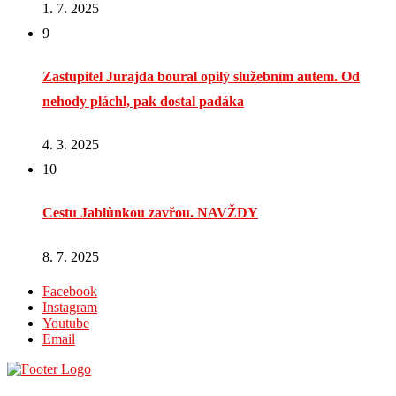
1. 7. 2025
9
Zastupitel Jurajda boural opilý služebním autem. Od
nehody pláchl, pak dostal padáka
4. 3. 2025
10
Cestu Jablůnkou zavřou. NAVŽDY
8. 7. 2025
Facebook
Instagram
Youtube
Email