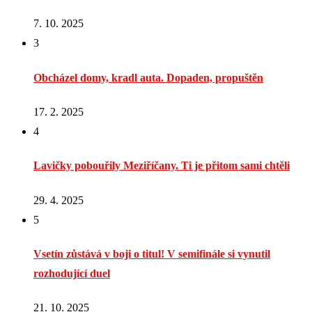
7. 10. 2025
3
Obcházel domy, kradl auta. Dopaden, propuštěn
17. 2. 2025
4
Lavičky pobouřily Meziříčany. Ti je přitom sami chtěli
29. 4. 2025
5
Vsetín zůstává v boji o titul! V semifinále si vynutil
rozhodující duel
21. 10. 2025