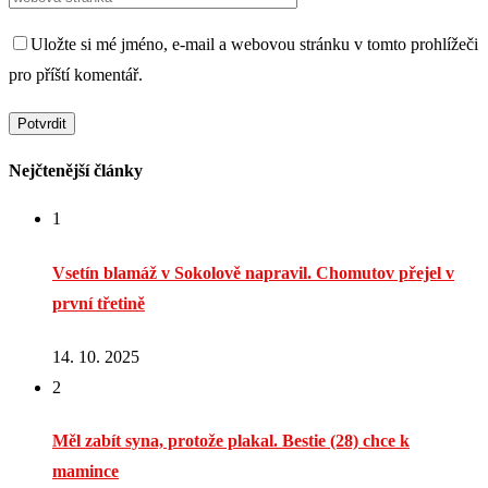
Uložte si mé jméno, e-mail a webovou stránku v tomto prohlížeči
pro příští komentář.
Nejčtenější články
1
Vsetín blamáž v Sokolově napravil. Chomutov přejel v
první třetině
14. 10. 2025
2
Měl zabít syna, protože plakal. Bestie (28) chce k
mamince