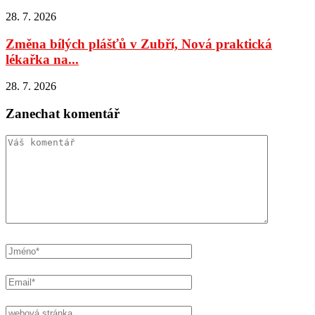
28. 7. 2026
Změna bílých plášťů v Zubří, Nová praktická
lékařka na...
28. 7. 2026
Zanechat komentář