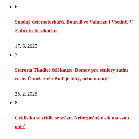
6
Smolný den motorkářů. Bourali ve Valmezu i Vsetíně. V
Zubří trefil sekačku
17. 6. 2025
7
Starosta Tkadlec čelí kauze. Domov pro seniory zatím
roste. Čunek zuří: Buď je blbý, nebo najatý!
25. 2. 2025
8
Cyklistka se zřítila se srázu. Nebezpečný úsek má svou
oběť