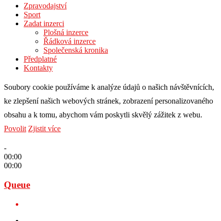
Zpravodajství
Sport
Zadat inzerci
Plošná inzerce
Řádková inzerce
Společenská kronika
Předplatné
Kontakty
Soubory cookie používáme k analýze údajů o našich návštěvnících,
ke zlepšení našich webových stránek, zobrazení personalizovaného
obsahu a k tomu, abychom vám poskytli skvělý zážitek z webu.
Povolit
Zjistit více
-
00:00
00:00
Queue