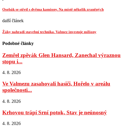
Osobák se střetl s dvěma kamiony. Na místě několik zraněných
další článek
Žáky nahradí stavební technika. Valmez investuje miliony
Podobné články
Zemřel zpěvák Glen Hansard, Zanechal výraznou
stopu i...
4. 8. 2026
Ve Valmezu zasahovali hasiči, Hořelo v areálu
společnosti...
4. 8. 2026
Krhovou trápí Srní potok, Stav je neúnosný
4. 8. 2026