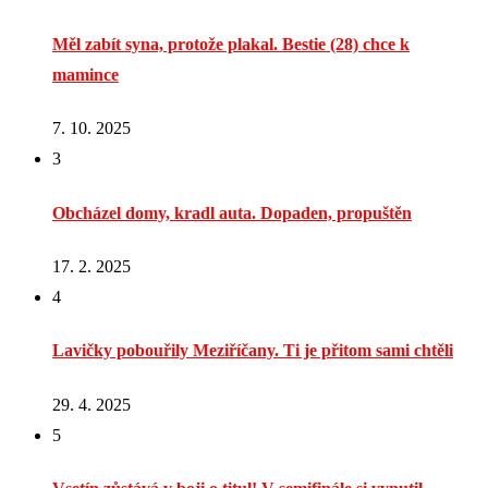
Měl zabít syna, protože plakal. Bestie (28) chce k
mamince
7. 10. 2025
3
Obcházel domy, kradl auta. Dopaden, propuštěn
17. 2. 2025
4
Lavičky pobouřily Meziříčany. Ti je přitom sami chtěli
29. 4. 2025
5