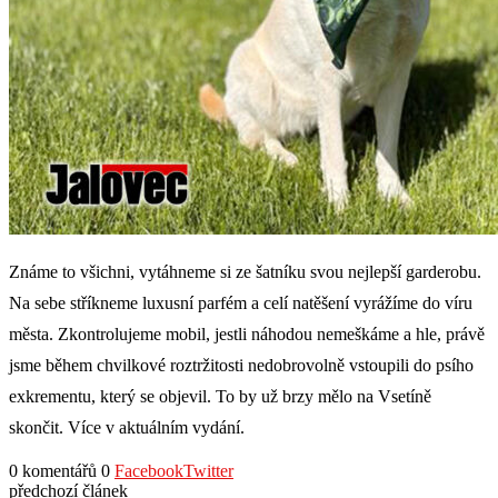
Známe to všichni, vytáhneme si ze šatníku svou nejlepší garderobu.
Na sebe stříkneme luxusní parfém a celí natěšení vyrážíme do víru
města. Zkontrolujeme mobil, jestli náhodou nemeškáme a hle, právě
jsme během chvilkové roztržitosti nedobrovolně vstoupili do psího
exkrementu, který se objevil. To by už brzy mělo na Vsetíně
skončit. Více v aktuálním vydání.
0 komentářů
0
Facebook
Twitter
předchozí článek