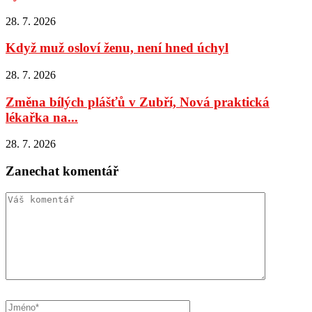
28. 7. 2026
Když muž osloví ženu, není hned úchyl
28. 7. 2026
Změna bílých plášťů v Zubří, Nová praktická
lékařka na...
28. 7. 2026
Zanechat komentář