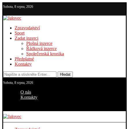
Sobota, 8 srpna, 2026
Zpravodajství
Sport
Zadat inzerci
Plošná inzerce
Řádková inzerce
Společenská kronika
Předplatné
Kontakty
Hledat
Sobota, 8 srpna, 2026
O nás
Kontakty