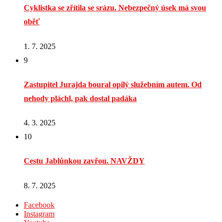
Cyklistka se zřítila se srázu. Nebezpečný úsek má svou
oběť
1. 7. 2025
9
Zastupitel Jurajda boural opilý služebním autem. Od
nehody pláchl, pak dostal padáka
4. 3. 2025
10
Cestu Jablůnkou zavřou. NAVŽDY
8. 7. 2025
Facebook
Instagram