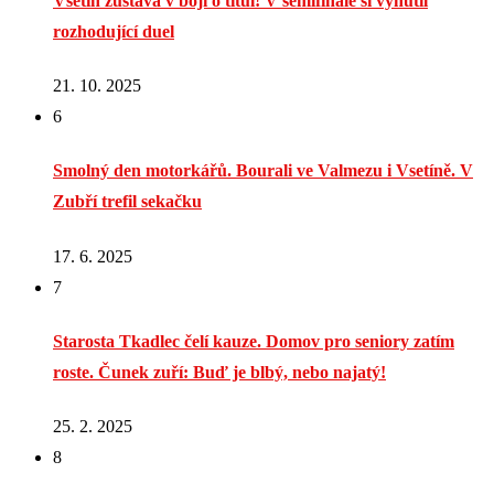
Vsetín zůstává v boji o titul! V semifinále si vynutil
rozhodující duel
21. 10. 2025
6
Smolný den motorkářů. Bourali ve Valmezu i Vsetíně. V
Zubří trefil sekačku
17. 6. 2025
7
Starosta Tkadlec čelí kauze. Domov pro seniory zatím
roste. Čunek zuří: Buď je blbý, nebo najatý!
25. 2. 2025
8