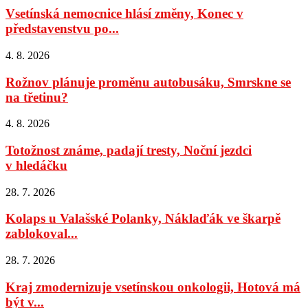
Vsetínská nemocnice hlásí změny, Konec v
představenstvu po...
4. 8. 2026
Rožnov plánuje proměnu autobusáku, Smrskne se
na třetinu?
4. 8. 2026
Totožnost známe, padají tresty, Noční jezdci
v hledáčku
28. 7. 2026
Kolaps u Valašské Polanky, Náklaďák ve škarpě
zablokoval...
28. 7. 2026
Kraj zmodernizuje vsetínskou onkologii, Hotová má
být v...