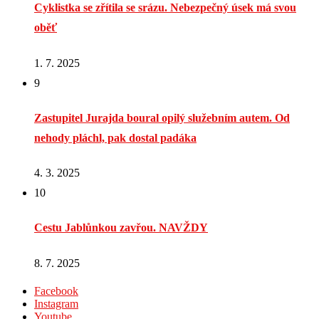
Cyklistka se zřítila se srázu. Nebezpečný úsek má svou
oběť
1. 7. 2025
9
Zastupitel Jurajda boural opilý služebním autem. Od
nehody pláchl, pak dostal padáka
4. 3. 2025
10
Cestu Jablůnkou zavřou. NAVŽDY
8. 7. 2025
Facebook
Instagram
Youtube