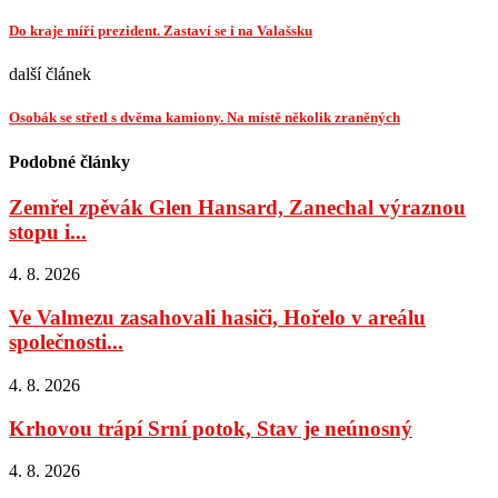
Do kraje míří prezident. Zastaví se i na Valašsku
další článek
Osobák se střetl s dvěma kamiony. Na místě několik zraněných
Podobné články
Zemřel zpěvák Glen Hansard, Zanechal výraznou
stopu i...
4. 8. 2026
Ve Valmezu zasahovali hasiči, Hořelo v areálu
společnosti...
4. 8. 2026
Krhovou trápí Srní potok, Stav je neúnosný
4. 8. 2026