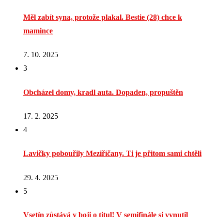
Měl zabít syna, protože plakal. Bestie (28) chce k
mamince
7. 10. 2025
3
Obcházel domy, kradl auta. Dopaden, propuštěn
17. 2. 2025
4
Lavičky pobouřily Meziříčany. Ti je přitom sami chtěli
29. 4. 2025
5
Vsetín zůstává v boji o titul! V semifinále si vynutil