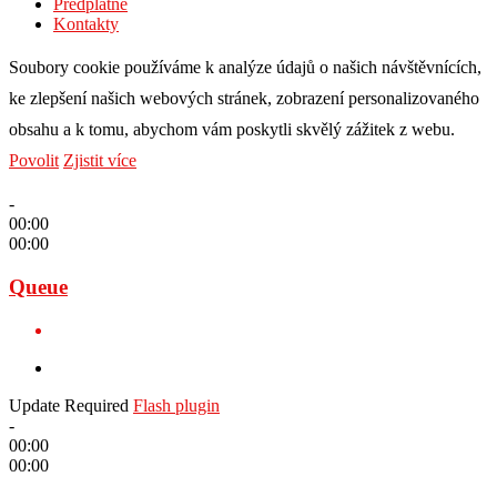
Předplatné
Kontakty
Soubory cookie používáme k analýze údajů o našich návštěvnících,
ke zlepšení našich webových stránek, zobrazení personalizovaného
obsahu a k tomu, abychom vám poskytli skvělý zážitek z webu.
Povolit
Zjistit více
-
00:00
00:00
Queue
Update Required
Flash plugin
-
00:00
00:00