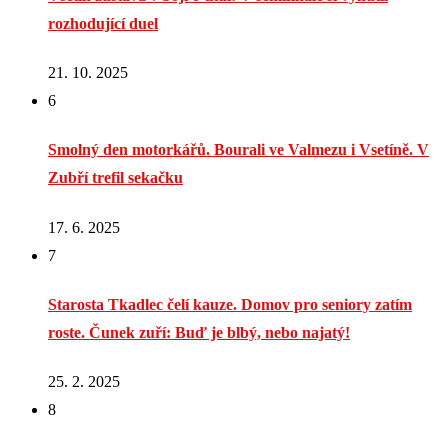
rozhodující duel
21. 10. 2025
6
Smolný den motorkářů. Bourali ve Valmezu i Vsetíně. V
Zubří trefil sekačku
17. 6. 2025
7
Starosta Tkadlec čelí kauze. Domov pro seniory zatím
roste. Čunek zuří: Buď je blbý, nebo najatý!
25. 2. 2025
8