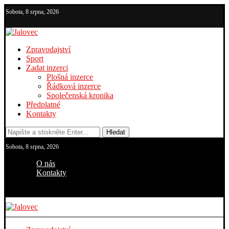
Sobota, 8 srpna, 2026
Zpravodajství
Sport
Zadat inzerci
Plošná inzerce
Řádková inzerce
Společenská kronika
Předplatné
Kontakty
Hledat
Sobota, 8 srpna, 2026
O nás
Kontakty