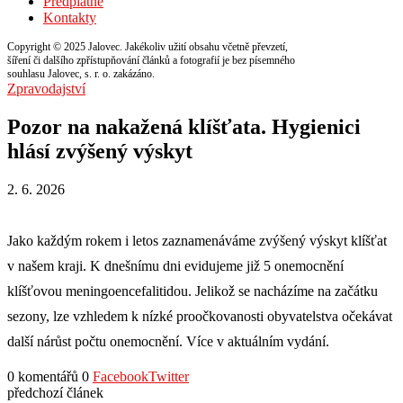
Předplatné
Kontakty
Copyright © 2025 Jalovec. Jakékoliv užití obsahu včetně převzetí,
šíření či dalšího zpřístupňování článků a fotografií je bez písemného
souhlasu Jalovec, s. r. o. zakázáno.
Zpravodajství
Pozor na nakažená klíšťata. Hygienici
hlásí zvýšený výskyt
2. 6. 2026
Jako každým rokem i letos zaznamenáváme zvýšený výskyt klíšťat
v našem kraji. K dnešnímu dni evidujeme již 5 onemocnění
klíšťovou meningoencefalitidou. Jelikož se nacházíme na začátku
sezony, lze vzhledem k nízké proočkovanosti obyvatelstva očekávat
další nárůst počtu onemocnění. Více v aktuálním vydání.
0 komentářů
0
Facebook
Twitter
předchozí článek