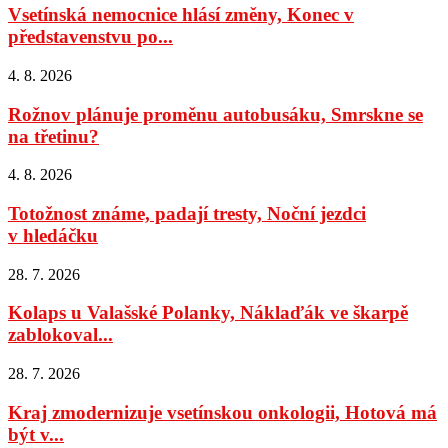
Vsetínská nemocnice hlásí změny, Konec v
představenstvu po...
4. 8. 2026
Rožnov plánuje proměnu autobusáku, Smrskne se
na třetinu?
4. 8. 2026
Totožnost známe, padají tresty, Noční jezdci
v hledáčku
28. 7. 2026
Kolaps u Valašské Polanky, Náklaďák ve škarpě
zablokoval...
28. 7. 2026
Kraj zmodernizuje vsetínskou onkologii, Hotová má
být v...