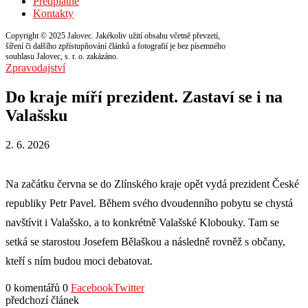
Předplatné
Kontakty
Copyright © 2025 Jalovec. Jakékoliv užití obsahu včetně převzetí,
šíření či dalšího zpřístupňování článků a fotografií je bez písemného
souhlasu Jalovec, s. r. o. zakázáno.
Zpravodajství
Do kraje míří prezident. Zastaví se i na
Valašsku
2. 6. 2026
Na začátku června se do Zlínského kraje opět vydá prezident České
republiky Petr Pavel. Během svého dvoudenního pobytu se chystá
navštívit i Valašsko, a to konkrétně Valašské Klobouky. Tam se
setká se starostou Josefem Bělaškou a následně rovněž s občany,
kteří s ním budou moci debatovat.
0 komentářů
0
Facebook
Twitter
předchozí článek