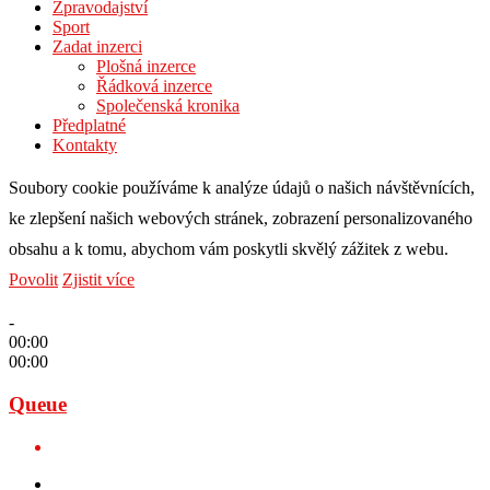
Zpravodajství
Sport
Zadat inzerci
Plošná inzerce
Řádková inzerce
Společenská kronika
Předplatné
Kontakty
Soubory cookie používáme k analýze údajů o našich návštěvnících,
ke zlepšení našich webových stránek, zobrazení personalizovaného
obsahu a k tomu, abychom vám poskytli skvělý zážitek z webu.
Povolit
Zjistit více
-
00:00
00:00
Queue