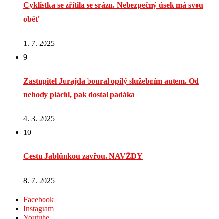
Cyklistka se zřítila se srázu. Nebezpečný úsek má svou
oběť
1. 7. 2025
9
Zastupitel Jurajda boural opilý služebním autem. Od
nehody pláchl, pak dostal padáka
4. 3. 2025
10
Cestu Jablůnkou zavřou. NAVŽDY
8. 7. 2025
Facebook
Instagram
Youtube