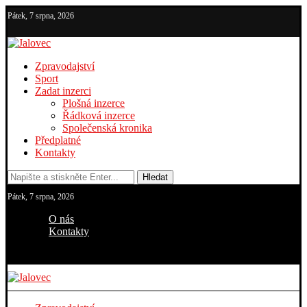
Pátek, 7 srpna, 2026
Zpravodajství
Sport
Zadat inzerci
Plošná inzerce
Řádková inzerce
Společenská kronika
Předplatné
Kontakty
Hledat
Pátek, 7 srpna, 2026
O nás
Kontakty