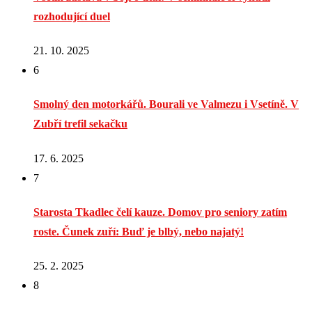
rozhodující duel
21. 10. 2025
6
Smolný den motorkářů. Bourali ve Valmezu i Vsetíně. V
Zubří trefil sekačku
17. 6. 2025
7
Starosta Tkadlec čelí kauze. Domov pro seniory zatím
roste. Čunek zuří: Buď je blbý, nebo najatý!
25. 2. 2025
8