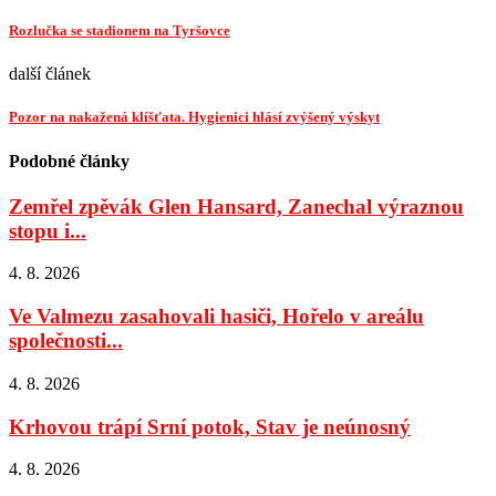
Rozlučka se stadionem na Tyršovce
další článek
Pozor na nakažená klíšťata. Hygienici hlásí zvýšený výskyt
Podobné články
Zemřel zpěvák Glen Hansard, Zanechal výraznou
stopu i...
4. 8. 2026
Ve Valmezu zasahovali hasiči, Hořelo v areálu
společnosti...
4. 8. 2026
Krhovou trápí Srní potok, Stav je neúnosný
4. 8. 2026