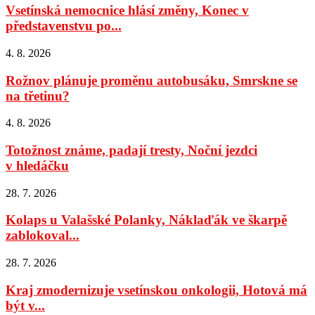
Vsetínská nemocnice hlásí změny, Konec v
představenstvu po...
4. 8. 2026
Rožnov plánuje proměnu autobusáku, Smrskne se
na třetinu?
4. 8. 2026
Totožnost známe, padají tresty, Noční jezdci
v hledáčku
28. 7. 2026
Kolaps u Valašské Polanky, Náklaďák ve škarpě
zablokoval...
28. 7. 2026
Kraj zmodernizuje vsetínskou onkologii, Hotová má
být v...