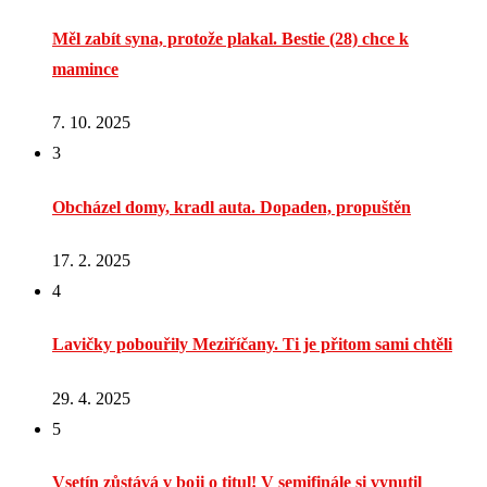
Měl zabít syna, protože plakal. Bestie (28) chce k
mamince
7. 10. 2025
3
Obcházel domy, kradl auta. Dopaden, propuštěn
17. 2. 2025
4
Lavičky pobouřily Meziříčany. Ti je přitom sami chtěli
29. 4. 2025
5
Vsetín zůstává v boji o titul! V semifinále si vynutil