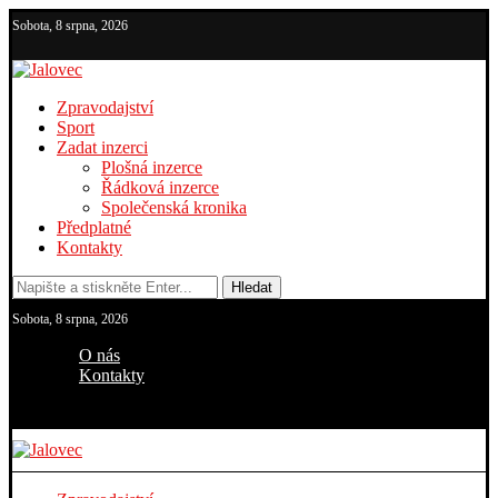
Sobota, 8 srpna, 2026
Zpravodajství
Sport
Zadat inzerci
Plošná inzerce
Řádková inzerce
Společenská kronika
Předplatné
Kontakty
Hledat
Sobota, 8 srpna, 2026
O nás
Kontakty