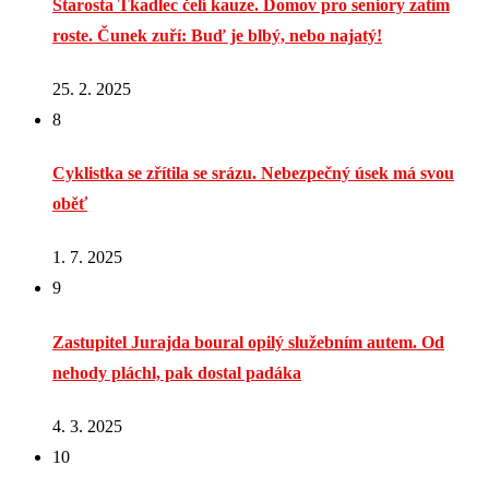
Starosta Tkadlec čelí kauze. Domov pro seniory zatím
roste. Čunek zuří: Buď je blbý, nebo najatý!
25. 2. 2025
8
Cyklistka se zřítila se srázu. Nebezpečný úsek má svou
oběť
1. 7. 2025
9
Zastupitel Jurajda boural opilý služebním autem. Od
nehody pláchl, pak dostal padáka
4. 3. 2025
10