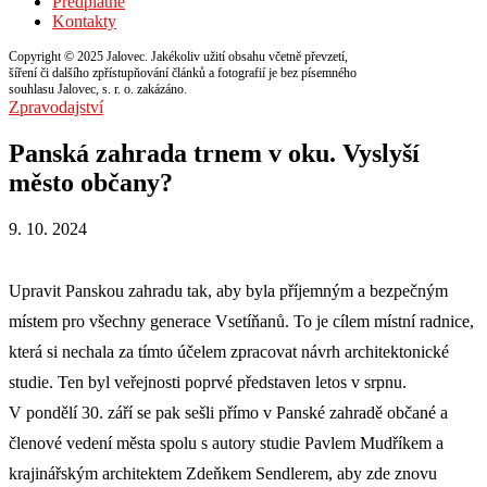
Předplatné
Kontakty
Copyright © 2025 Jalovec. Jakékoliv užití obsahu včetně převzetí,
šíření či dalšího zpřístupňování článků a fotografií je bez písemného
souhlasu Jalovec, s. r. o. zakázáno.
Zpravodajství
Panská zahrada trnem v oku. Vyslyší
město občany?
9. 10. 2024
Upravit Panskou zahradu tak, aby byla příjemným a bezpečným
místem pro všechny generace Vsetíňanů. To je cílem místní radnice,
která si nechala za tímto účelem zpracovat návrh architektonické
studie. Ten byl veřejnosti poprvé představen letos v srpnu.
V pondělí 30. září se pak sešli přímo v Panské zahradě občané a
členové vedení města spolu s autory studie Pavlem Mudříkem a
krajinářským architektem Zdeňkem Sendlerem, aby zde znovu