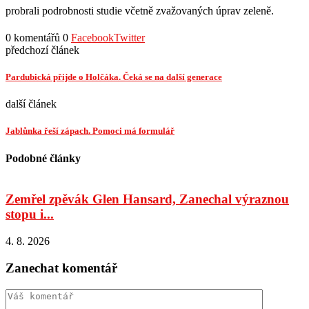
probrali podrobnosti studie včetně zvažovaných úprav zeleně.
0 komentářů
0
Facebook
Twitter
předchozí článek
Pardubická přijde o Holčáka. Čeká se na další generace
další článek
Jablůnka řeší zápach. Pomoci má formulář
Podobné články
Zemřel zpěvák Glen Hansard, Zanechal výraznou
stopu i...
s
4. 8. 2026
4
Zanechat komentář