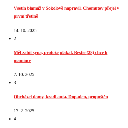
Vsetín blamáž v Sokolově napravil. Chomutov přejel v
první třetině
14. 10. 2025
2
Měl zabít syna, protože plakal. Bestie (28) chce k
mamince
7. 10. 2025
3
Obcházel domy, kradl auta. Dopaden, propuštěn
17. 2. 2025
4