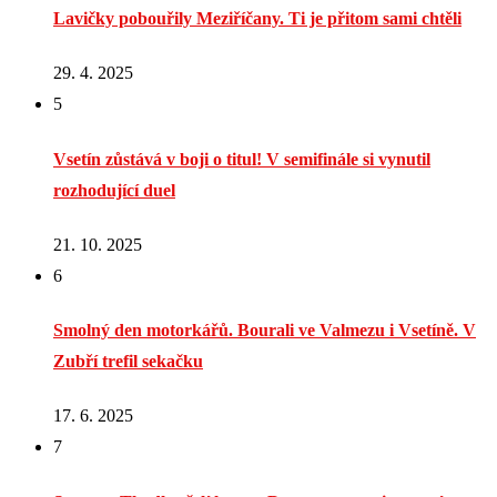
Lavičky pobouřily Meziříčany. Ti je přitom sami chtěli
29. 4. 2025
5
Vsetín zůstává v boji o titul! V semifinále si vynutil
rozhodující duel
21. 10. 2025
6
Smolný den motorkářů. Bourali ve Valmezu i Vsetíně. V
Zubří trefil sekačku
17. 6. 2025
7