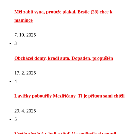
Měl zabít syna, protože plakal. Bestie (28) chce k
mamince
7. 10. 2025
3
Obcházel domy, kradl auta. Dopaden, propuštěn
17. 2. 2025
4
Lavičky pobouřily Meziříčany. Ti je přitom sami chtěli
29. 4. 2025
5
Vsetín zůstává v boji o titul! V semifinále si vynutil