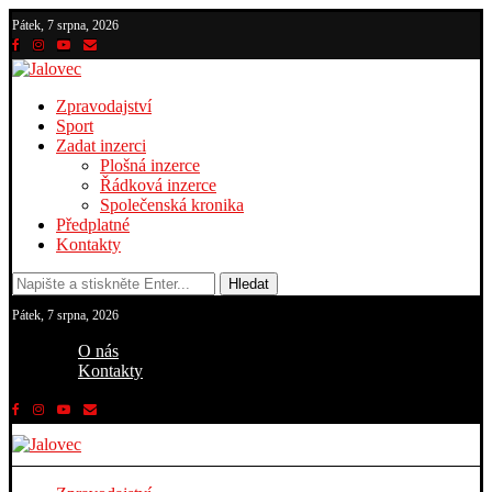
Pátek, 7 srpna, 2026
Zpravodajství
Sport
Zadat inzerci
Plošná inzerce
Řádková inzerce
Společenská kronika
Předplatné
Kontakty
Hledat
Pátek, 7 srpna, 2026
O nás
Kontakty