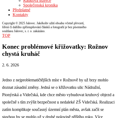
Řádková inzerce
Společenská kronika
Předplatné
Kontakty
Copyright © 2025 Jalovec. Jakékoliv užití obsahu včetně převzetí,
šíření či dalšího zpřístupňování článků a fotografií je bez písemného
souhlasu Jalovec, s. r. o. zakázáno.
TOP
Konec problémové křižovatky: Rožnov
chystá kruháč
2. 6. 2026
Jedno z nejproblematičtějších míst v Rožnově by už brzy mohlo
doznat zásadní změny. Jedná se o křižovatku ulic Nádražní,
Pionýrská a Videčská, kde chce město vybudovat kruhový objezd a
společně s tím zvýšit bezpečnost u nedaleké ZŠ Videčská. Realizaci
zatím komplikuje současný územní plán města, avšak začít se
stavbou by se mohlo už v druhé polovině příštího roku. Více