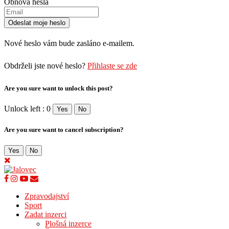
Obnova hesla
Nové heslo vám bude zasláno e-mailem.
Obdrželi jste nové heslo?
Přihlaste se zde
Are you sure want to unlock this post?
Unlock left : 0
Yes
No
Are you sure want to cancel subscription?
Yes
No
Zpravodajství
Sport
Zadat inzerci
Plošná inzerce