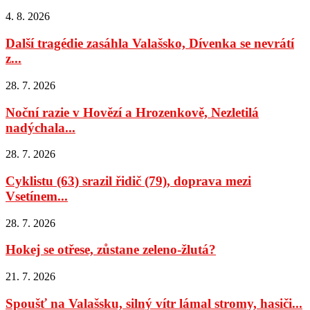
4. 8. 2026
Další tragédie zasáhla Valašsko, Dívenka se nevrátí
z...
28. 7. 2026
Noční razie v Hovězí a Hrozenkově, Nezletilá
nadýchala...
28. 7. 2026
Cyklistu (63) srazil řidič (79), doprava mezi
Vsetínem...
28. 7. 2026
Hokej se otřese, zůstane zeleno-žlutá?
21. 7. 2026
Spoušť na Valašsku, silný vítr lámal stromy, hasiči...