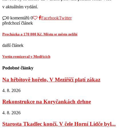
v aktuálním vydání.
0 komentářů
0
Facebook
Twitter
předchozí článek
Procházka a 170 000 Kč. Městu se město nelíbí
další článek
Vsetín remizoval v Modřicích
Podobné články
Na hřbitově hořelo, V Meziříčí platí zákaz
4. 8. 2026
Rekonstrukce na Koryčankách drhne
4. 8. 2026
Starosta Tkadlec končí, V čele Horní Lidče byl...