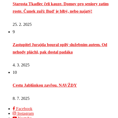
Starosta Tkadlec čelí kauze. Domov pro seniory zatím
roste. Čunek zuří: Buď je blbý, nebo najatý!
25. 2. 2025
9
Zastupitel Jurajda boural opilý služebním autem. Od
nehody pláchl, pak dostal padáka
4. 3. 2025
10
Cestu Jablůnkou zavřou. NAVŽDY
8. 7. 2025
Facebook
Instagram