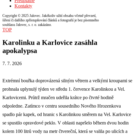
Předplatné
Kontakty
Copyright © 2025 Jalovec. Jakékoliv užití obsahu včetně převzetí,
šíření či dalšího zpřístupňování článků a fotografií je bez písemného
souhlasu Jalovec, s. r. o. zakázáno.
TOP
Karolinku a Karlovice zasáhla
apokalypsa
7. 7. 2026
Extrémní bouřka doprovázená silným větrem a velkými kroupami se
prohnala uplynulý týden ve středu 1. července Karolinkou a Vel.
Karlovicemi. Průtrž mračen udeřila krátce po čtvrté hodině
odpoledne. Zatímco v centru sousedního Nového Hrozenkova
spadlo pár kapek, od hranic s Karolinkou směrem na Vel. Karlovice
se spustilo opravdové peklo. V oblasti napršelo během dvou hodin
kolem 100 litrů vody na metr čtvereční, která se valila po ulicích a