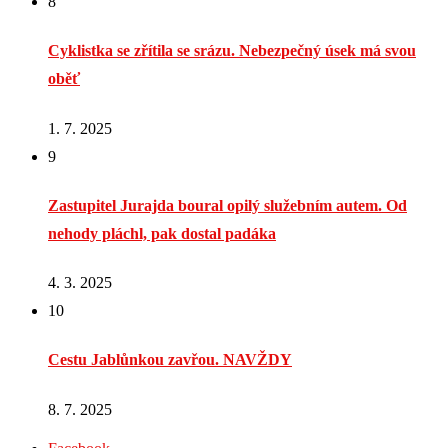
8
Cyklistka se zřítila se srázu. Nebezpečný úsek má svou
oběť
1. 7. 2025
9
Zastupitel Jurajda boural opilý služebním autem. Od
nehody pláchl, pak dostal padáka
4. 3. 2025
10
Cestu Jablůnkou zavřou. NAVŽDY
8. 7. 2025