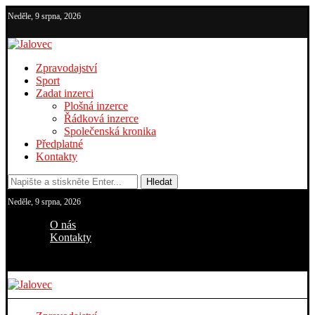
Neděle, 9 srpna, 2026
Zpravodajství
Sport
Zadat inzerci
Plošná inzerce
Řádková inzerce
Společenská kronika
Předplatné
Kontakty
Hledat
Neděle, 9 srpna, 2026
O nás
Kontakty