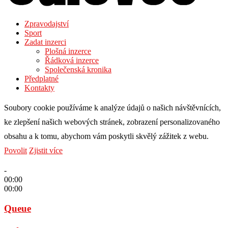
Zpravodajství
Sport
Zadat inzerci
Plošná inzerce
Řádková inzerce
Společenská kronika
Předplatné
Kontakty
Soubory cookie používáme k analýze údajů o našich návštěvnících,
ke zlepšení našich webových stránek, zobrazení personalizovaného
obsahu a k tomu, abychom vám poskytli skvělý zážitek z webu.
Povolit
Zjistit více
-
00:00
00:00
Queue