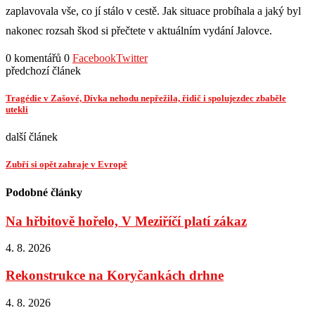
zaplavovala vše, co jí stálo v cestě. Jak situace probíhala a jaký byl
nakonec rozsah škod si přečtete v aktuálním vydání Jalovce.
0 komentářů
0
Facebook
Twitter
předchozí článek
Tragédie v Zašové, Dívka nehodu nepřežila, řidič i spolujezdec zbaběle
utekli
další článek
Zubří si opět zahraje v Evropě
Podobné články
Na hřbitově hořelo, V Meziříčí platí zákaz
4. 8. 2026
Rekonstrukce na Koryčankách drhne
4. 8. 2026