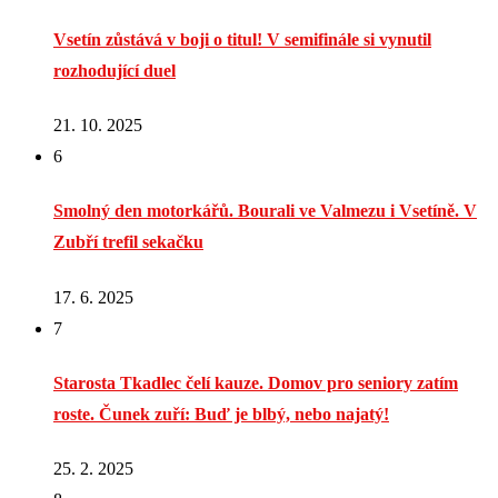
Vsetín zůstává v boji o titul! V semifinále si vynutil
rozhodující duel
21. 10. 2025
6
Smolný den motorkářů. Bourali ve Valmezu i Vsetíně. V
Zubří trefil sekačku
17. 6. 2025
7
Starosta Tkadlec čelí kauze. Domov pro seniory zatím
roste. Čunek zuří: Buď je blbý, nebo najatý!
25. 2. 2025