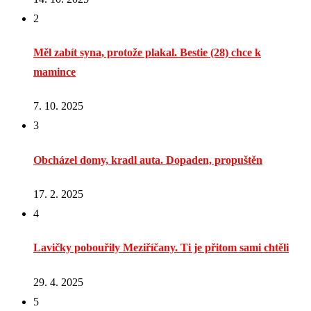
2
Měl zabít syna, protože plakal. Bestie (28) chce k
mamince
7. 10. 2025
3
Obcházel domy, kradl auta. Dopaden, propuštěn
17. 2. 2025
4
Lavičky pobouřily Meziříčany. Ti je přitom sami chtěli
29. 4. 2025
5