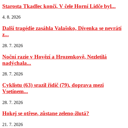
Starosta Tkadlec končí, V čele Horní Lidče byl...
4. 8. 2026
Další tragédie zasáhla Valašsko, Dívenka se nevrátí
z...
28. 7. 2026
Noční razie v Hovězí a Hrozenkově, Nezletilá
nadýchala...
28. 7. 2026
Cyklistu (63) srazil řidič (79), doprava mezi
Vsetínem...
28. 7. 2026
Hokej se otřese, zůstane zeleno-žlutá?
21. 7. 2026