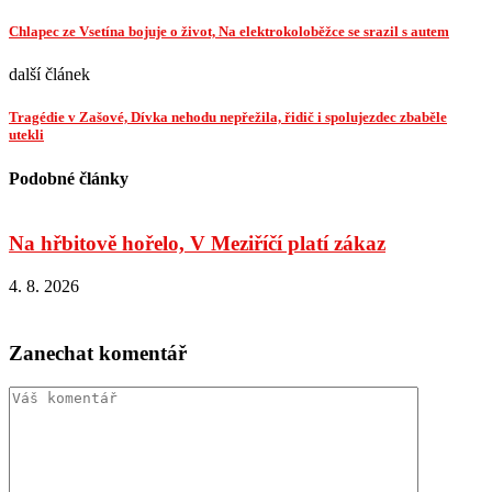
Chlapec ze Vsetína bojuje o život, Na elektrokoloběžce se srazil s autem
další článek
Tragédie v Zašové, Dívka nehodu nepřežila, řidič i spolujezdec zbaběle
utekli
Podobné články
Na hřbitově hořelo, V Meziříčí platí zákaz
4. 8. 2026
4
Zanechat komentář