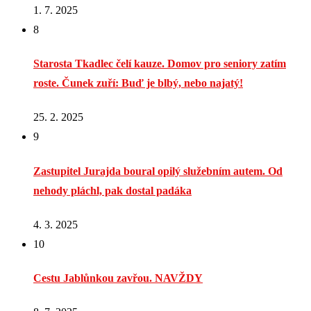
1. 7. 2025
8
Starosta Tkadlec čelí kauze. Domov pro seniory zatím
roste. Čunek zuří: Buď je blbý, nebo najatý!
25. 2. 2025
9
Zastupitel Jurajda boural opilý služebním autem. Od
nehody pláchl, pak dostal padáka
4. 3. 2025
10
Cestu Jablůnkou zavřou. NAVŽDY