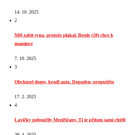
14. 10. 2025
2
Měl zabít syna, protože plakal. Bestie (28) chce k
mamince
7. 10. 2025
3
Obcházel domy, kradl auta. Dopaden, propuštěn
17. 2. 2025
4
Lavičky pobouřily Meziříčany. Ti je přitom sami chtěli
29. 4. 2025