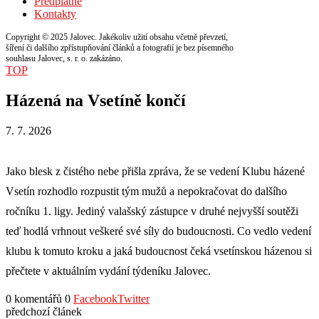
Předplatné
Kontakty
Copyright © 2025 Jalovec. Jakékoliv užití obsahu včetně převzetí,
šíření či dalšího zpřístupňování článků a fotografií je bez písemného
souhlasu Jalovec, s. r. o. zakázáno.
TOP
Házená na Vsetíně končí
7. 7. 2026
Jako blesk z čistého nebe přišla zpráva, že se vedení Klubu házené
Vsetín rozhodlo rozpustit tým mužů a nepokračovat do dalšího
ročníku 1. ligy. Jediný valašský zástupce v druhé nejvyšší soutěži
teď hodlá vrhnout veškeré své síly do budoucnosti. Co vedlo vedení
klubu k tomuto kroku a jaká budoucnost čeká vsetínskou házenou si
přečtete v aktuálním vydání týdeníku Jalovec.
0 komentářů
0
Facebook
Twitter
předchozí článek