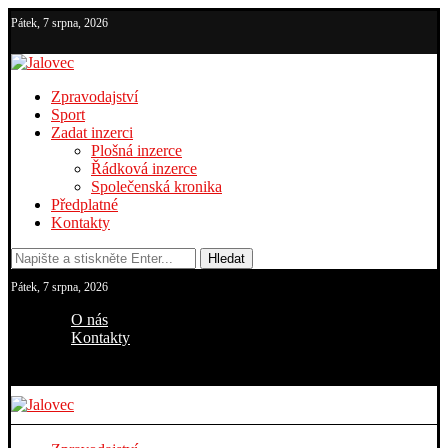
Pátek, 7 srpna, 2026
Zpravodajství
Sport
Zadat inzerci
Plošná inzerce
Řádková inzerce
Společenská kronika
Předplatné
Kontakty
Hledat
Pátek, 7 srpna, 2026
O nás
Kontakty