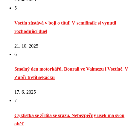
5
Vsetín zůstává v boji o titul! V semifinále si vynutil
rozhodující duel
21. 10. 2025
6
Smolný den motorkářů. Bourali ve Valmezu i Vsetíně. V
Zubří trefil sekačku
17. 6. 2025
7
Cyklistka se zřítila se srázu. Nebezpečný úsek má svou
oběť