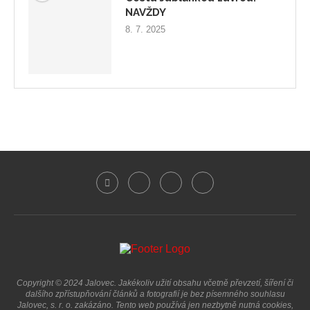
NAVŽDY
8. 7. 2025
Copyright © 2024 Jalovec. Jakékoliv užití obsahu včetně převzetí, šíření či
dalšího zpřístupňování článků a fotografií je bez písemného souhlasu
Jalovec, s. r. o. zakázáno. Tento web používá jen nezbytně nutná cookies,