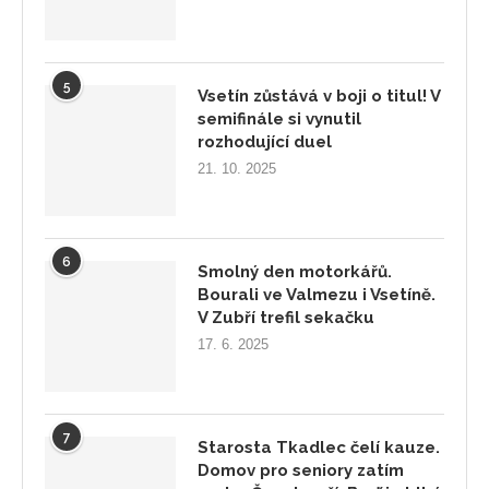
5
Vsetín zůstává v boji o titul! V
semifinále si vynutil
rozhodující duel
21. 10. 2025
6
Smolný den motorkářů.
Bourali ve Valmezu i Vsetíně.
V Zubří trefil sekačku
17. 6. 2025
7
Starosta Tkadlec čelí kauze.
Domov pro seniory zatím