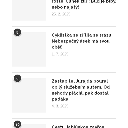
roste. Čunek zuří: Buď je blbý,
nebo najatý!
25. 2. 2025
8
Cyklistka se zřítila se srázu.
Nebezpečný úsek má svou
oběť
1. 7. 2025
9
Zastupitel Jurajda boural
opilý služebním autem. Od
nehody pláchl, pak dostal
padáka
4. 3. 2025
10
Cestu Jablůnkou zavřou.