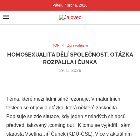
Pátek, 7 srpna, 2026
TOP
Zpravodajství
HOMOSEXUALITA DĚLÍ SPOLEČNOST. OTÁZKA
ROZPÁLILA I ČUNKA
19. 5. 2026
Téma, které mezi lidmi silně rezonuje. V maturitních
testech se objevila otázka, která některé zaskočila.
Popisuje se zde situace, kdy jeden z mladých chlapců
předvedl takzvaný „coming out“. K tomu se vyjádřil i sám
starosta Vsetína Jiří Čunek (KDU-ČSL). Více v aktuálním