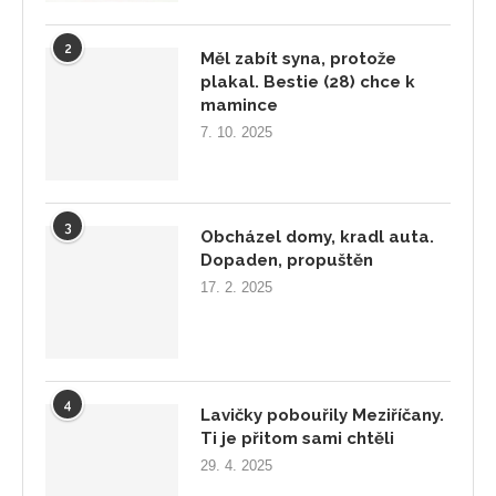
2
Měl zabít syna, protože
plakal. Bestie (28) chce k
mamince
7. 10. 2025
3
Obcházel domy, kradl auta.
Dopaden, propuštěn
17. 2. 2025
4
Lavičky pobouřily Meziříčany.
Ti je přitom sami chtěli
29. 4. 2025