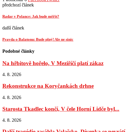
předchozí článek
Radar v Polance: Jak bude měřit?
další článek
Pravda o Balatonu: Bude plný! Ale ne sinic
Podobné články
Na hřbitově hořelo, V Meziříčí platí zákaz
4. 8. 2026
Rekonstrukce na Koryčankách drhne
4. 8. 2026
Starosta Tkadlec končí, V čele Horní Lidče byl...
4. 8. 2026
Další tragédie zasáhla Valašsko, Dívenka se nevrátí