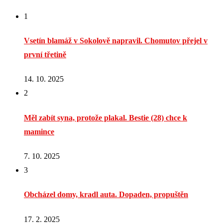
1
Vsetín blamáž v Sokolově napravil. Chomutov přejel v
první třetině
14. 10. 2025
2
Měl zabít syna, protože plakal. Bestie (28) chce k
mamince
7. 10. 2025
3
Obcházel domy, kradl auta. Dopaden, propuštěn
17. 2. 2025