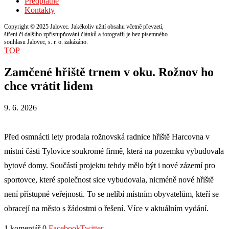
Předplatné
Kontakty
Copyright © 2025 Jalovec. Jakékoliv užití obsahu včetně převzetí,
šíření či dalšího zpřístupňování článků a fotografií je bez písemného
souhlasu Jalovec, s. r. o. zakázáno.
TOP
Zamčené hřiště trnem v oku. Rožnov ho
chce vrátit lidem
9. 6. 2026
Před osmnácti lety prodala rožnovská radnice hřiště Harcovna v
místní části Tylovice soukromé firmě, která na pozemku vybudovala
bytové domy. Součástí projektu tehdy mělo být i nové zázemí pro
sportovce, které společnost sice vybudovala, nicméně nové hřiště
není přístupné veřejnosti. To se nelíbí místním obyvatelům, kteří se
obracejí na město s žádostmi o řešení. Více v aktuálním vydání.
1 komentář
0
Facebook
Twitter