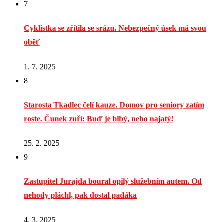
7
Cyklistka se zřítila se srázu. Nebezpečný úsek má svou
oběť
1. 7. 2025
8
Starosta Tkadlec čelí kauze. Domov pro seniory zatím
roste. Čunek zuří: Buď je blbý, nebo najatý!
25. 2. 2025
9
Zastupitel Jurajda boural opilý služebním autem. Od
nehody pláchl, pak dostal padáka
4. 3. 2025