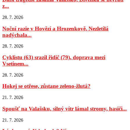
z...
28. 7. 2026
Noční razie v Hovězí a Hrozenkově, Nezletilá
nadýchala...
28. 7. 2026
Cyklistu (63) srazil řidič (79), doprava mezi
Vsetínem...
28. 7. 2026
Hokej se otřese, zůstane zeleno-žlutá?
21. 7. 2026
Spoušť na Valašsku, silný vítr lámal stromy, hasiči...
21. 7. 2026