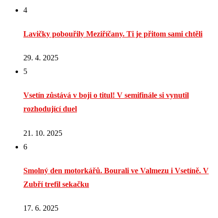
4
Lavičky pobouřily Meziříčany. Ti je přitom sami chtěli
29. 4. 2025
5
Vsetín zůstává v boji o titul! V semifinále si vynutil
rozhodující duel
21. 10. 2025
6
Smolný den motorkářů. Bourali ve Valmezu i Vsetíně. V
Zubří trefil sekačku
17. 6. 2025