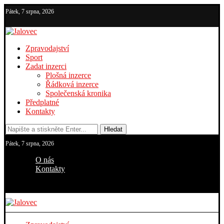
Pátek, 7 srpna, 2026
Zpravodajství
Sport
Zadat inzerci
Plošná inzerce
Řádková inzerce
Společenská kronika
Předplatné
Kontakty
Hledat
Pátek, 7 srpna, 2026
O nás
Kontakty