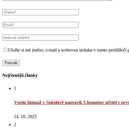
Uložte si mé jméno, e-mail a webovou stránku v tomto prohlížeči p
Nejčtenější články
1
Vsetín blamáž v Sokolově napravil. Chomutov přejel v prvn
14. 10. 2025
2