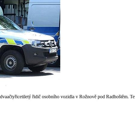
a dvaačtyřicetiletý řidič osobního vozidla v Rožnově pod Radhoštěm. T