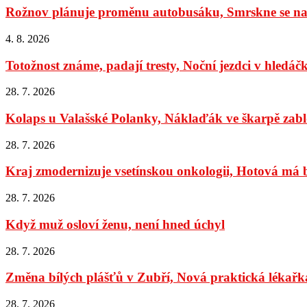
Rožnov plánuje proměnu autobusáku, Smrskne se na 
4. 8. 2026
Totožnost známe, padají tresty, Noční jezdci v hledáč
28. 7. 2026
Kolaps u Valašské Polanky, Náklaďák ve škarpě zabl
28. 7. 2026
Kraj zmodernizuje vsetínskou onkologii, Hotová má bý
28. 7. 2026
Když muž osloví ženu, není hned úchyl
28. 7. 2026
Změna bílých plášťů v Zubří, Nová praktická lékařka
28. 7. 2026