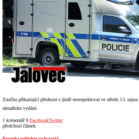
Značku přikazující přednost v jízdě nerespektoval ve středu 13. srpn
aktuálním vydání.
1 komentář
0
Facebook
Twitter
předchozí článek
Barumka pohledem záchranářů