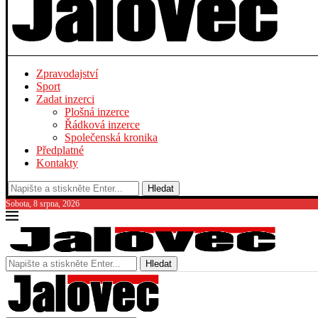
Zpravodajství
Sport
Zadat inzerci
Plošná inzerce
Řádková inzerce
Společenská kronika
Předplatné
Kontakty
Hledat
Sobota, 8 srpna, 2026
Hledat