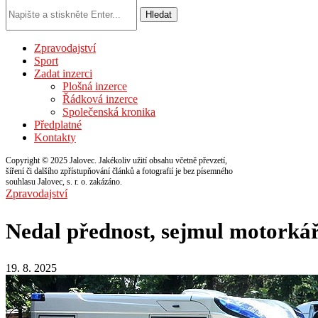
Hledat
Zpravodajství
Sport
Zadat inzerci
Plošná inzerce
Řádková inzerce
Společenská kronika
Předplatné
Kontakty
Copyright © 2025 Jalovec. Jakékoliv užití obsahu včetně převzetí,
šíření či dalšího zpřístupňování článků a fotografií je bez písemného
souhlasu Jalovec, s. r. o. zakázáno.
Zpravodajství
Nedal přednost, sejmul motorká
19. 8. 2025