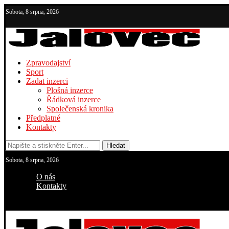
Sobota, 8 srpna, 2026
Zpravodajství
Sport
Zadat inzerci
Plošná inzerce
Řádková inzerce
Společenská kronika
Předplatné
Kontakty
Hledat
Sobota, 8 srpna, 2026
O nás
Kontakty