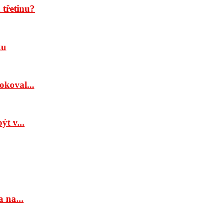
třetinu?
ku
okoval...
t v...
 na...