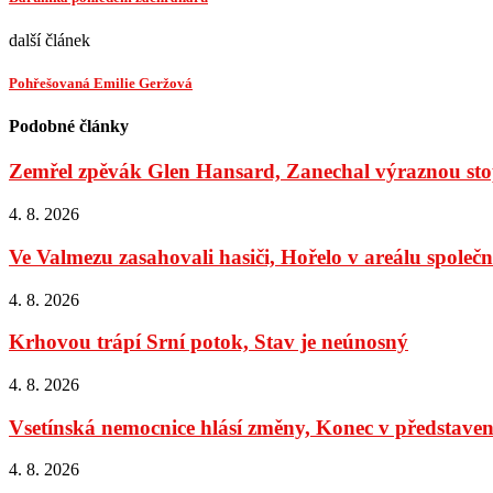
další článek
Pohřešovaná Emilie Geržová
Podobné články
Zemřel zpěvák Glen Hansard, Zanechal výraznou stop
4. 8. 2026
Ve Valmezu zasahovali hasiči, Hořelo v areálu společno
4. 8. 2026
Krhovou trápí Srní potok, Stav je neúnosný
4. 8. 2026
Vsetínská nemocnice hlásí změny, Konec v představens
4. 8. 2026