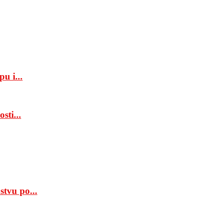
u i...
sti...
tvu po...