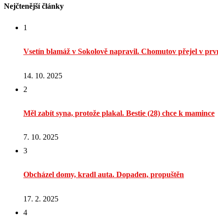
Nejčtenější články
1
Vsetín blamáž v Sokolově napravil. Chomutov přejel v prvn
14. 10. 2025
2
Měl zabít syna, protože plakal. Bestie (28) chce k mamince
7. 10. 2025
3
Obcházel domy, kradl auta. Dopaden, propuštěn
17. 2. 2025
4