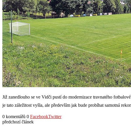
Již zanedlouho se ve Vidči pustí do modernizace travnatého fotbalovéh
je tato záležitost vyšla, ale především jak bude probíhat samotná rekon
0 komentářů
0
Facebook
Twitter
předchozí článek