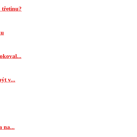
třetinu?
ku
okoval...
t v...
 na...