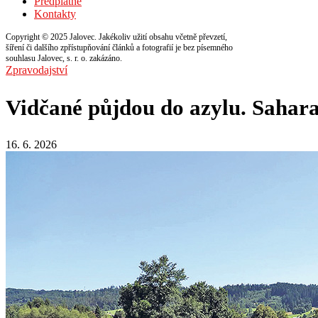
Předplatné
Kontakty
Copyright © 2025 Jalovec. Jakékoliv užití obsahu včetně převzetí,
šíření či dalšího zpřístupňování článků a fotografií je bez písemného
souhlasu Jalovec, s. r. o. zakázáno.
Zpravodajství
Vidčané půjdou do azylu. Sahara
16. 6. 2026