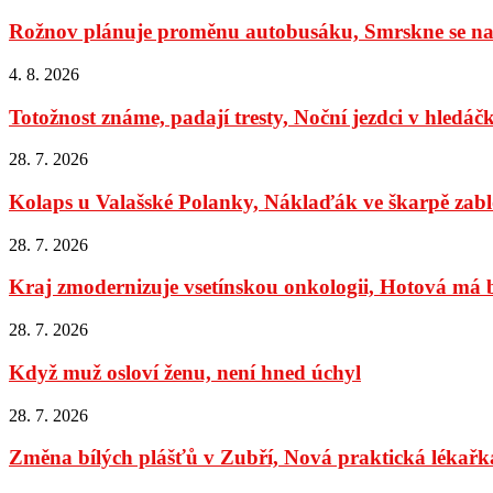
Rožnov plánuje proměnu autobusáku, Smrskne se na 
4. 8. 2026
Totožnost známe, padají tresty, Noční jezdci v hledáč
28. 7. 2026
Kolaps u Valašské Polanky, Náklaďák ve škarpě zabl
28. 7. 2026
Kraj zmodernizuje vsetínskou onkologii, Hotová má bý
28. 7. 2026
Když muž osloví ženu, není hned úchyl
28. 7. 2026
Změna bílých plášťů v Zubří, Nová praktická lékařka