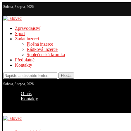
Sobota, 8 srpna, 2026
Zpravodajství
Sport
Zadat inzerci
Plošná inzerce
Řádková inzerce
Společenská kronika
Předplatné
Kontakty
Hledat
Sobota, 8 srpna, 2026
O nás
Kontakty