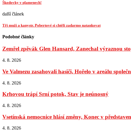
Škodovky v plamenech!
další článek
Tři muži a kanystr. Pobertové si chtěli zadarmo natankovat
Podobné články
Zemřel zpěvák Glen Hansard, Zanechal výraznou stop
4. 8. 2026
Ve Valmezu zasahovali hasiči, Hořelo v areálu společno
4. 8. 2026
Krhovou trápí Srní potok, Stav je neúnosný
4. 8. 2026
Vsetínská nemocnice hlásí změny, Konec v představens
4. 8. 2026