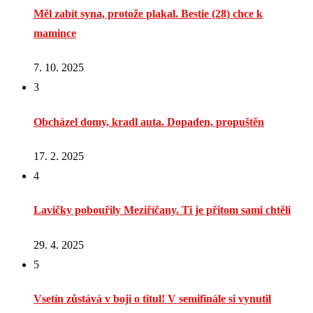
Měl zabít syna, protože plakal. Bestie (28) chce k
mamince
7. 10. 2025
3
Obcházel domy, kradl auta. Dopaden, propuštěn
17. 2. 2025
4
Lavičky pobouřily Meziříčany. Ti je přitom sami chtěli
29. 4. 2025
5
Vsetín zůstává v boji o titul! V semifinále si vynutil