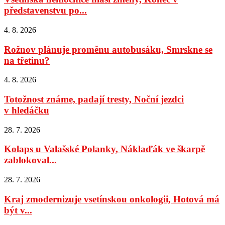
představenstvu po...
4. 8. 2026
Rožnov plánuje proměnu autobusáku, Smrskne se
na třetinu?
4. 8. 2026
Totožnost známe, padají tresty, Noční jezdci
v hledáčku
28. 7. 2026
Kolaps u Valašské Polanky, Náklaďák ve škarpě
zablokoval...
28. 7. 2026
Kraj zmodernizuje vsetínskou onkologii, Hotová má
být v...