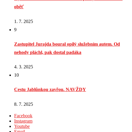
oběť
1. 7. 2025
9
Zastupitel Jurajda boural opilý služebním autem. Od
nehody pláchl, pak dostal padáka
4. 3. 2025
10
Cestu Jablůnkou zavřou. NAVŽDY
8. 7. 2025
Facebook
Instagram
Youtube
Email