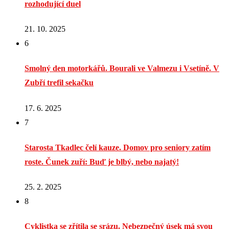
rozhodující duel
21. 10. 2025
6
Smolný den motorkářů. Bourali ve Valmezu i Vsetíně. V
Zubří trefil sekačku
17. 6. 2025
7
Starosta Tkadlec čelí kauze. Domov pro seniory zatím
roste. Čunek zuří: Buď je blbý, nebo najatý!
25. 2. 2025
8
Cyklistka se zřítila se srázu. Nebezpečný úsek má svou