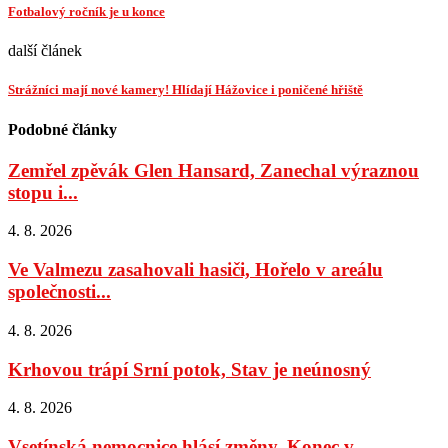
Fotbalový ročník je u konce
další článek
Strážníci mají nové kamery! Hlídají Hážovice i poničené hřiště
Podobné články
Zemřel zpěvák Glen Hansard, Zanechal výraznou
stopu i...
4. 8. 2026
Ve Valmezu zasahovali hasiči, Hořelo v areálu
společnosti...
4. 8. 2026
Krhovou trápí Srní potok, Stav je neúnosný
4. 8. 2026
Vsetínská nemocnice hlásí změny, Konec v