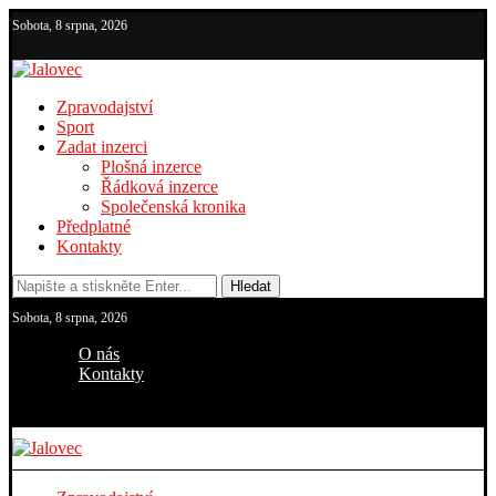
Sobota, 8 srpna, 2026
Zpravodajství
Sport
Zadat inzerci
Plošná inzerce
Řádková inzerce
Společenská kronika
Předplatné
Kontakty
Hledat
Sobota, 8 srpna, 2026
O nás
Kontakty