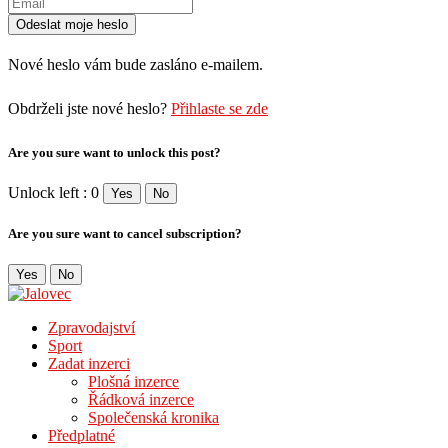
Nové heslo vám bude zasláno e-mailem.
Obdrželi jste nové heslo?
Přihlaste se zde
Are you sure want to unlock this post?
Unlock left : 0
Yes
No
Are you sure want to cancel subscription?
Yes
No
Zpravodajství
Sport
Zadat inzerci
Plošná inzerce
Řádková inzerce
Společenská kronika
Předplatné