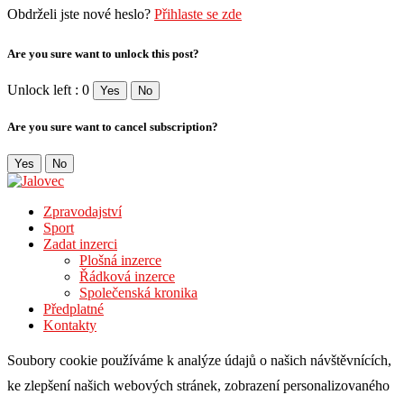
Obdrželi jste nové heslo?
Přihlaste se zde
Are you sure want to unlock this post?
Unlock left : 0
Yes
No
Are you sure want to cancel subscription?
Yes
No
Zpravodajství
Sport
Zadat inzerci
Plošná inzerce
Řádková inzerce
Společenská kronika
Předplatné
Kontakty
Soubory cookie používáme k analýze údajů o našich návštěvnících,
ke zlepšení našich webových stránek, zobrazení personalizovaného