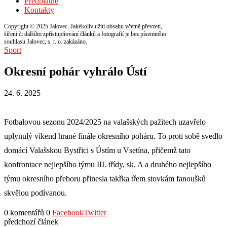
Předplatné
Kontakty
Copyright © 2025 Jalovec. Jakékoliv užití obsahu včetně převzetí,
šíření či dalšího zpřístupňování článků a fotografií je bez písemného
souhlasu Jalovec, s. r. o. zakázáno.
Sport
Okresní pohár vyhrálo Ústí
24. 6. 2025
Fotbalovou sezonu 2024/2025 na valašských pažitech uzavřelo
uplynulý víkend hrané finále okresního poháru. To proti sobě svedlo
domácí Valašskou Bystřici s Ústím u Vsetína, přičemž tato
konfrontace nejlepšího týmu III. třídy, sk. A a druhého nejlepšího
týmu okresního přeboru přinesla takřka třem stovkám fanoušků
skvělou podívanou.
0 komentářů
0
Facebook
Twitter
předchozí článek