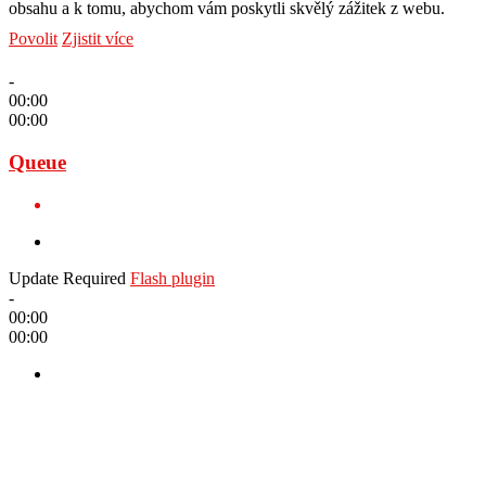
obsahu a k tomu, abychom vám poskytli skvělý zážitek z webu.
Povolit
Zjistit více
-
00:00
00:00
Queue
Update Required
Flash plugin
-
00:00
00:00