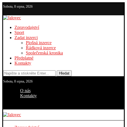
Sobota, 8 srpna, 2026
Zpravodajství
Sport
Zadat inzerci
Plošná inzerce
Řádková inzerce
Společenská kronika
Předplatné
Kontakty
Hledat
Sobota, 8 srpna, 2026
O nás
Kontakty