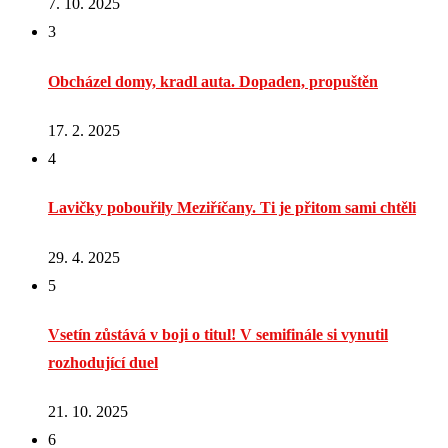
7. 10. 2025
3
Obcházel domy, kradl auta. Dopaden, propuštěn
17. 2. 2025
4
Lavičky pobouřily Meziříčany. Ti je přitom sami chtěli
29. 4. 2025
5
Vsetín zůstává v boji o titul! V semifinále si vynutil
rozhodující duel
21. 10. 2025
6