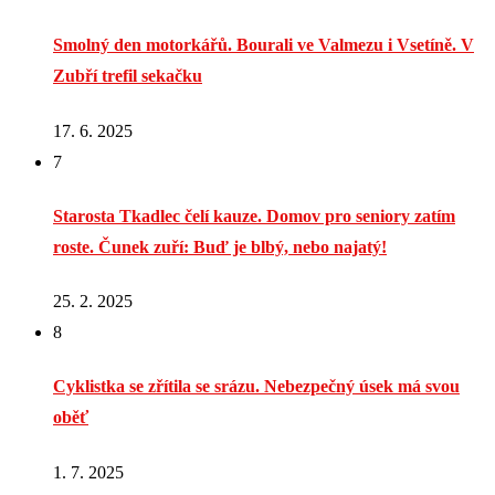
Smolný den motorkářů. Bourali ve Valmezu i Vsetíně. V
Zubří trefil sekačku
17. 6. 2025
7
Starosta Tkadlec čelí kauze. Domov pro seniory zatím
roste. Čunek zuří: Buď je blbý, nebo najatý!
25. 2. 2025
8
Cyklistka se zřítila se srázu. Nebezpečný úsek má svou
oběť
1. 7. 2025