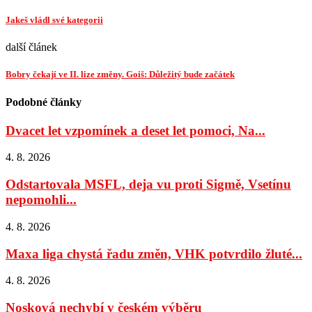
Jakeš vládl své kategorii
další článek
Bobry čekají ve II. lize změny. Goiš: Důležitý bude začátek
Podobné články
Dvacet let vzpomínek a deset let pomoci, Na...
4. 8. 2026
Odstartovala MSFL, deja vu proti Sigmě, Vsetínu
nepomohli...
4. 8. 2026
Maxa liga chystá řadu změn, VHK potvrdilo žluté...
4. 8. 2026
Nosková nechybí v českém výběru