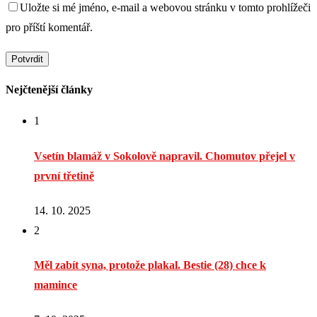
Uložte si mé jméno, e-mail a webovou stránku v tomto prohlížeči
pro příští komentář.
Nejčtenější články
1
Vsetín blamáž v Sokolově napravil. Chomutov přejel v
první třetině
14. 10. 2025
2
Měl zabít syna, protože plakal. Bestie (28) chce k
mamince