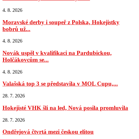
4. 8. 2026
Moravské derby i soupeř z Polska, Hokejistky
bobrů už...
4. 8. 2026
Novák uspěl v kvalifikaci na Pardubickou,
Holčákovcům se...
4. 8. 2026
Valašská top 3 se představila v MOL Cupu,...
28. 7. 2026
Hokejisté VHK šli na led, Nová posila promluvila
28. 7. 2026
Ondřejová čtvrtá mezi českou elitou