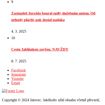
9
Zastupitel Jurajda boural opilý služebním autem. Od
nehody pláchl, pak dostal padáka
4. 3. 2025
10
Cestu Jablůnkou zavřou. NAVŽDY
8. 7. 2025
Facebook
Instagram
Youtube
Email
Copyright © 2024 Jalovec. Jakékoliv užití obsahu včetně převzetí,