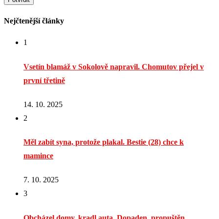
Nejčtenější články
1
Vsetín blamáž v Sokolově napravil. Chomutov přejel v
první třetině
14. 10. 2025
2
Měl zabít syna, protože plakal. Bestie (28) chce k
mamince
7. 10. 2025
3
Obcházel domy, kradl auta. Dopaden, propuštěn