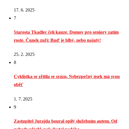
17. 6. 2025
7
Starosta Tkadlec čelí kauze. Domov pro seniory zatím
roste. Čunek zuří: Buď je blbý, nebo najatý!
25. 2. 2025
8
Cyklistka se zřítila se srázu. Nebezpečný úsek má svou
oběť
1. 7. 2025
9
Zastupitel Jurajda boural opilý služebním autem. Od