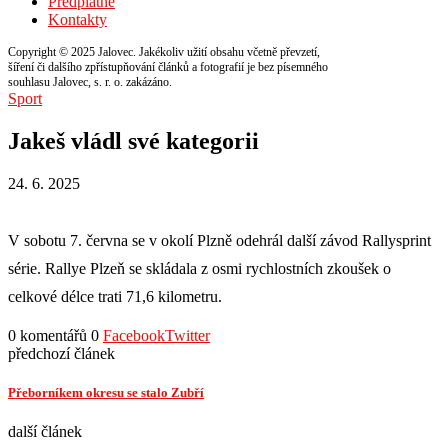
Předplatné
Kontakty
Copyright © 2025 Jalovec. Jakékoliv užití obsahu včetně převzetí,
šíření či dalšího zpřístupňování článků a fotografií je bez písemného
souhlasu Jalovec, s. r. o. zakázáno.
Sport
Jakeš vládl své kategorii
24. 6. 2025
V sobotu 7. června se v okolí Plzně odehrál další závod Rallysprint
série. Rallye Plzeň se skládala z osmi rychlostních zkoušek o
celkové délce trati 71,6 kilometru.
0 komentářů
0
Facebook
Twitter
předchozí článek
Přeborníkem okresu se stalo Zubří
další článek