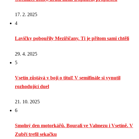
17. 2. 2025
4
Lavičky pobouřily Meziříčany. Ti je přitom sami chtěli
29. 4. 2025
5
Vsetín zůstává v boji o titul! V semifinále si vynutil
rozhodující duel
21. 10. 2025
6
Smolný den motorkářů. Bourali ve Valmezu i Vsetíně. V
Zubří trefil sekačku