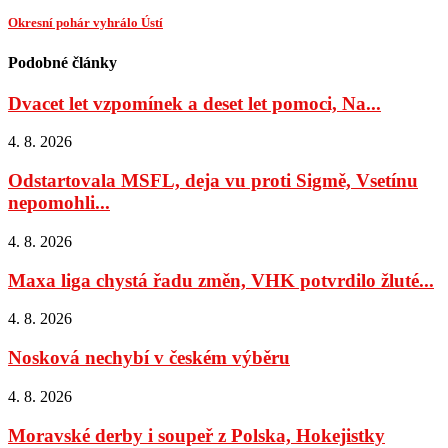
Okresní pohár vyhrálo Ústí
Podobné články
Dvacet let vzpomínek a deset let pomoci, Na...
4. 8. 2026
Odstartovala MSFL, deja vu proti Sigmě, Vsetínu
nepomohli...
4. 8. 2026
Maxa liga chystá řadu změn, VHK potvrdilo žluté...
4. 8. 2026
Nosková nechybí v českém výběru
4. 8. 2026
Moravské derby i soupeř z Polska, Hokejistky