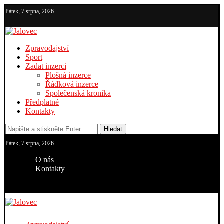
Pátek, 7 srpna, 2026
Zpravodajství
Sport
Zadat inzerci
Plošná inzerce
Řádková inzerce
Společenská kronika
Předplatné
Kontakty
Hledat
Pátek, 7 srpna, 2026
O nás
Kontakty