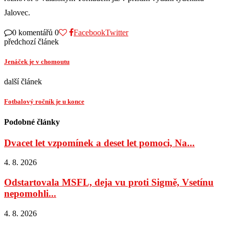
Jalovec.
0 komentářů
0
Facebook
Twitter
předchozí článek
Jenáček je v chomoutu
další článek
Fotbalový ročník je u konce
Podobné články
Dvacet let vzpomínek a deset let pomoci, Na...
4. 8. 2026
Odstartovala MSFL, deja vu proti Sigmě, Vsetínu
nepomohli...
4. 8. 2026