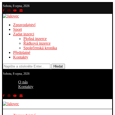
Sobota, 8 srpna, 2026
Zpravodajství
Sport
Zadat inzerci
Plošná inzerce
Řádková inzerce
Společenská kronika
Předplatné
Kontakty
Hledat
Sobota, 8 srpna, 2026
O nás
Kontakty