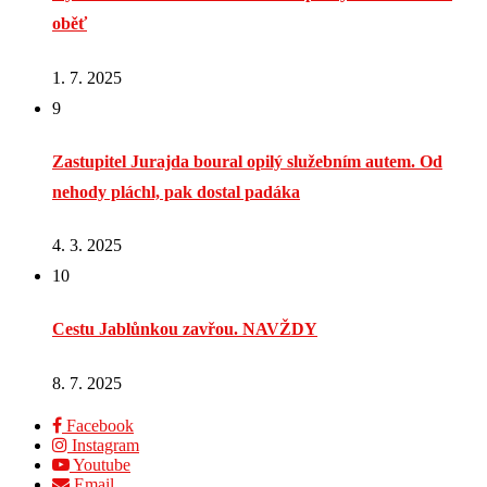
oběť
1. 7. 2025
9
Zastupitel Jurajda boural opilý služebním autem. Od
nehody pláchl, pak dostal padáka
4. 3. 2025
10
Cestu Jablůnkou zavřou. NAVŽDY
8. 7. 2025
Facebook
Instagram
Youtube
Email