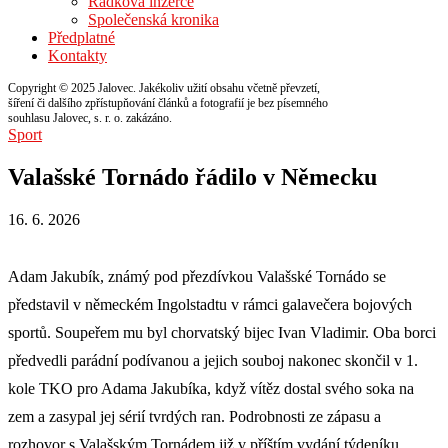
Řádková inzerce
Společenská kronika
Předplatné
Kontakty
Copyright © 2025 Jalovec. Jakékoliv užití obsahu včetně převzetí,
šíření či dalšího zpřístupňování článků a fotografií je bez písemného
souhlasu Jalovec, s. r. o. zakázáno.
Sport
Valašské Tornádo řádilo v Německu
16. 6. 2026
Adam Jakubík, známý pod přezdívkou Valašské Tornádo se
představil v německém Ingolstadtu v rámci galavečera bojových
sportů. Soupeřem mu byl chorvatský bijec Ivan Vladimir. Oba borci
předvedli parádní podívanou a jejich souboj nakonec skončil v 1.
kole TKO pro Adama Jakubíka, když vítěz dostal svého soka na
zem a zasypal jej sérií tvrdých ran. Podrobnosti ze zápasu a
rozhovor s Valašským Tornádem již v příštím vydání týdeníku