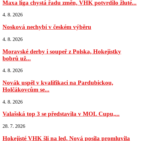
Maxa liga chystá řadu změn, VHK potvrdilo žluté...
4. 8. 2026
Nosková nechybí v českém výběru
4. 8. 2026
Moravské derby i soupeř z Polska, Hokejistky
bobrů už...
4. 8. 2026
Novák uspěl v kvalifikaci na Pardubickou,
Holčákovcům se...
4. 8. 2026
Valašská top 3 se představila v MOL Cupu,...
28. 7. 2026
Hokejisté VHK šli na led, Nová posila promluvila