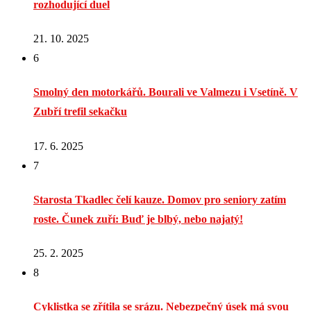
rozhodující duel
21. 10. 2025
6
Smolný den motorkářů. Bourali ve Valmezu i Vsetíně. V
Zubří trefil sekačku
17. 6. 2025
7
Starosta Tkadlec čelí kauze. Domov pro seniory zatím
roste. Čunek zuří: Buď je blbý, nebo najatý!
25. 2. 2025
8
Cyklistka se zřítila se srázu. Nebezpečný úsek má svou