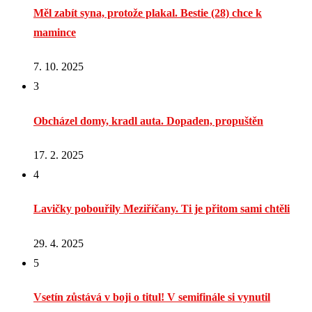
Měl zabít syna, protože plakal. Bestie (28) chce k
mamince
7. 10. 2025
3
Obcházel domy, kradl auta. Dopaden, propuštěn
17. 2. 2025
4
Lavičky pobouřily Meziříčany. Ti je přitom sami chtěli
29. 4. 2025
5
Vsetín zůstává v boji o titul! V semifinále si vynutil