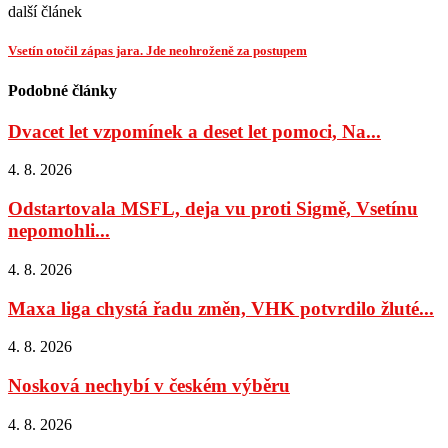
další článek
Vsetín otočil zápas jara. Jde neohroženě za postupem
Podobné články
Dvacet let vzpomínek a deset let pomoci, Na...
4. 8. 2026
Odstartovala MSFL, deja vu proti Sigmě, Vsetínu
nepomohli...
4. 8. 2026
Maxa liga chystá řadu změn, VHK potvrdilo žluté...
4. 8. 2026
Nosková nechybí v českém výběru
4. 8. 2026