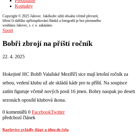
Předplatné
Kontakty
Copyright © 2025 Jalovec. Jakékoliv užití obsahu včetně převzetí,
šíření či dalšího zpřístupňování článků a fotografií je bez písemného
souhlasu Jalovec, s. r. o. zakázáno.
Sport
Bobři zbrojí na příští ročník
22. 4. 2025
Hokejisté HC Bobři Valašské Meziříčí sice mají letošní ročník za
sebou, vedení klubu už ale skládá kádr pro tu příští. Na soupisce
zatím figuruje včetně nových posil 16 jmen. Bobry naopak po deseti
sezonách opouští klubová ikona.
0 komentářů
0
Facebook
Twitter
předchozí článek
Karlovice zvládly šlágr a jdou do čela