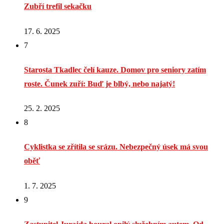
Zubří trefil sekačku
17. 6. 2025
7
Starosta Tkadlec čelí kauze. Domov pro seniory zatím
roste. Čunek zuří: Buď je blbý, nebo najatý!
25. 2. 2025
8
Cyklistka se zřítila se srázu. Nebezpečný úsek má svou
oběť
1. 7. 2025
9