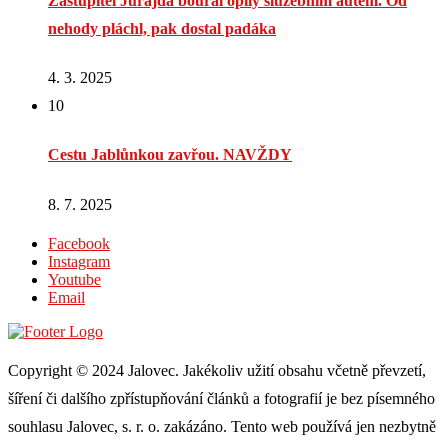
Zastupitel Jurajda boural opilý služebním autem. Od
nehody pláchl, pak dostal padáka
4. 3. 2025
10
Cestu Jablůnkou zavřou. NAVŽDY
8. 7. 2025
Facebook
Instagram
Youtube
Email
Copyright © 2024 Jalovec. Jakékoliv užití obsahu včetně převzetí,
šíření či dalšího zpřístupňování článků a fotografií je bez písemného
souhlasu Jalovec, s. r. o. zakázáno. Tento web používá jen nezbytně