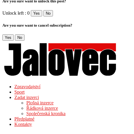
Are you sure want to unlock this post?
Unlock left : 0
Yes
No
Are you sure want to cancel subscription?
Yes
No
Zpravodajství
Sport
Zadat inzerci
Plošná inzerce
Řádková inzerce
Společenská kronika
Předplatné
Kontakty