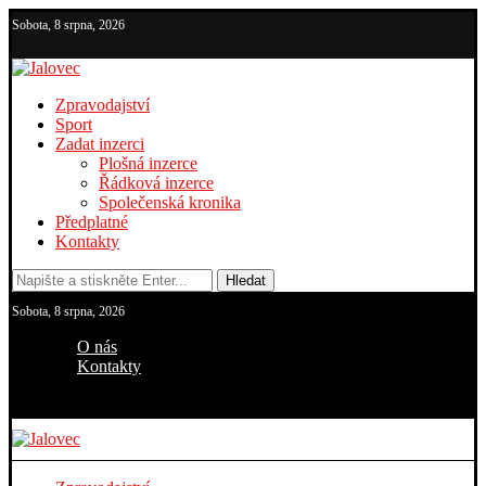
Sobota, 8 srpna, 2026
Zpravodajství
Sport
Zadat inzerci
Plošná inzerce
Řádková inzerce
Společenská kronika
Předplatné
Kontakty
Hledat
Sobota, 8 srpna, 2026
O nás
Kontakty