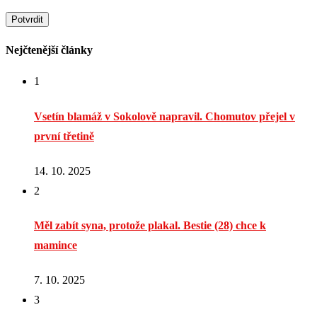
Nejčtenější články
1
Vsetín blamáž v Sokolově napravil. Chomutov přejel v
první třetině
14. 10. 2025
2
Měl zabít syna, protože plakal. Bestie (28) chce k
mamince
7. 10. 2025
3