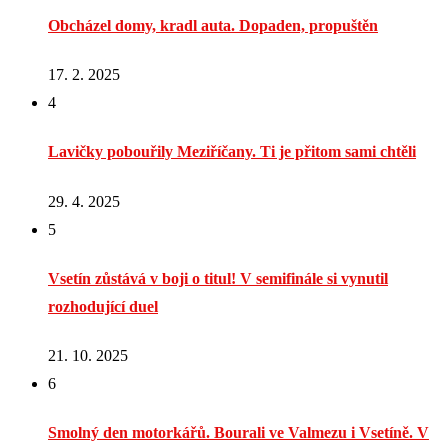
Obcházel domy, kradl auta. Dopaden, propuštěn
17. 2. 2025
4
Lavičky pobouřily Meziříčany. Ti je přitom sami chtěli
29. 4. 2025
5
Vsetín zůstává v boji o titul! V semifinále si vynutil
rozhodující duel
21. 10. 2025
6
Smolný den motorkářů. Bourali ve Valmezu i Vsetíně. V