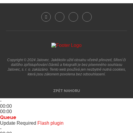
Copyright © 2024 Jalovec. Jakékoliv užití obsahu včetně převzetí, šíření či
dalšího zpřístupňování článků a fotografií je bez písemného souhlasu
Jalovec, s. r. o. zakázáno. Tento web používá jen nezbytně nutná cookies,
která jsou zákonem povolena bez odsouhlasení.
ZPĚT NAHORU
-
00:00
00:00
Queue
Update Required
Flash plugin
-