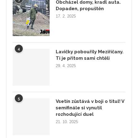
Obcházel domy, kradl auta.
Dopaden, propuštěn
17. 2. 2025
4
Lavičky pobouřily Meziříčany.
Ti je přitom sami chtěli
29. 4. 2025
5
Vsetín zůstává v boji o titul! V
semifinále si vynutil
rozhodující duel
21. 10. 2025