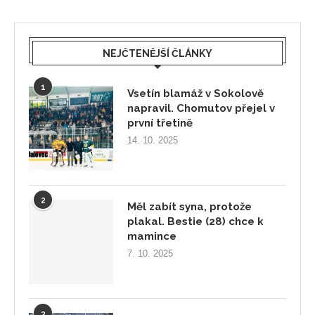
NEJČTENĚJŠÍ ČLÁNKY
1
Vsetín blamáž v Sokolově
napravil. Chomutov přejel v
první třetině
14. 10. 2025
2
Měl zabít syna, protože
plakal. Bestie (28) chce k
mamince
7. 10. 2025
3