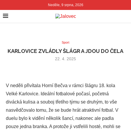
Neděle, 9 srpna, 2026
Sport
KARLOVICE ZVLÁDLY ŠLÁGR A JDOU DO ČELA
22. 4. 2025
V neděli přivítala Horní Bečva v rámci šlágru 18. kola
Velké Karlovice. Ideální fotbalové počasí, početná
divácká kulisa a souboj třetího týmu se druhým, to vše
nasvědčovalo tomu, že se bude hrát atraktivní fotbal. V
duelu bylo k vidění několik šancí, nakonec ale padla
pouze jedna branka. A protože ji vstřelili hosté, mohli se