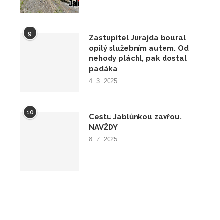
9
Zastupitel Jurajda boural
opilý služebním autem. Od
nehody pláchl, pak dostal
padáka
4. 3. 2025
10
Cestu Jablůnkou zavřou.
NAVŽDY
8. 7. 2025