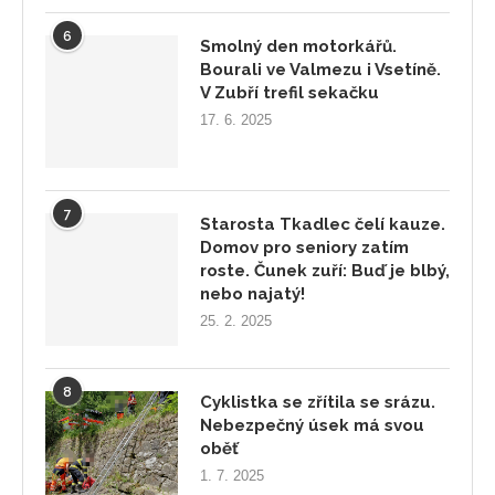
6
Smolný den motorkářů.
Bourali ve Valmezu i Vsetíně.
V Zubří trefil sekačku
17. 6. 2025
7
Starosta Tkadlec čelí kauze.
Domov pro seniory zatím
roste. Čunek zuří: Buď je blbý,
nebo najatý!
25. 2. 2025
8
Cyklistka se zřítila se srázu.
Nebezpečný úsek má svou
oběť
1. 7. 2025