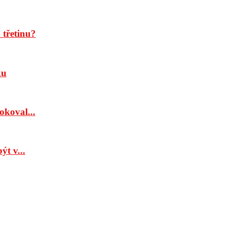
třetinu?
ku
okoval...
t v...