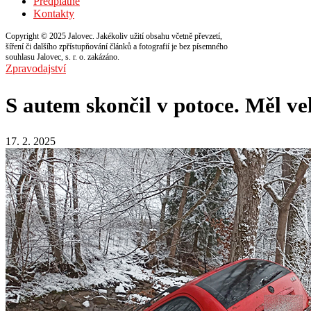
Předplatné
Kontakty
Copyright © 2025 Jalovec. Jakékoliv užití obsahu včetně převzetí,
šíření či dalšího zpřístupňování článků a fotografií je bez písemného
souhlasu Jalovec, s. r. o. zakázáno.
Zpravodajství
S autem skončil v potoce. Měl vel
17. 2. 2025