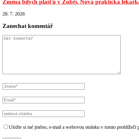
Změna bílých plášťů v Zubří, Nová praktická lékařka
28. 7. 2026
Zanechat komentář
Uložte si mé jméno, e-mail a webovou stránku v tomto prohlížeči p