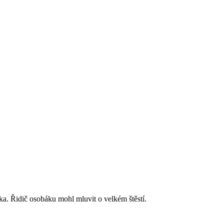
oka. Řidič osobáku mohl mluvit o velkém štěstí.