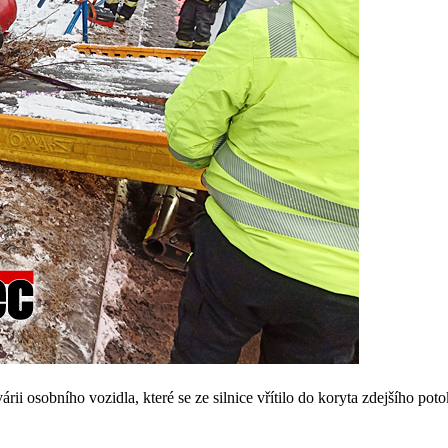
ii osobního vozidla, které se ze silnice vřítilo do koryta zdejšího pot