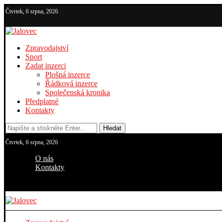
Čtvrtek, 6 srpna, 2026
Zpravodajství
Sport
Zadat inzerci
Plošná inzerce
Řádková inzerce
Společenská kronika
Předplatné
Kontakty
Hledat
Čtvrtek, 6 srpna, 2026
O nás
Kontakty