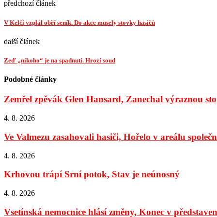
předchozí článek
V Kelči vzplál obří seník. Do akce musely stovky hasičů
další článek
Zeď „nikoho“ je na spadnutí. Hrozí soud
Podobné články
Zemřel zpěvák Glen Hansard, Zanechal výraznou stop
4. 8. 2026
Ve Valmezu zasahovali hasiči, Hořelo v areálu společno
4. 8. 2026
Krhovou trápí Srní potok, Stav je neúnosný
4. 8. 2026
Vsetínská nemocnice hlásí změny, Konec v představens