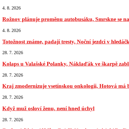
4. 8. 2026
Rožnov plánuje proměnu autobusáku, Smrskne se na 
4. 8. 2026
Totožnost známe, padají tresty, Noční jezdci v hledáč
28. 7. 2026
Kolaps u Valašské Polanky, Náklaďák ve škarpě zabl
28. 7. 2026
Kraj zmodernizuje vsetínskou onkologii, Hotová má bý
28. 7. 2026
Když muž osloví ženu, není hned úchyl
28. 7. 2026