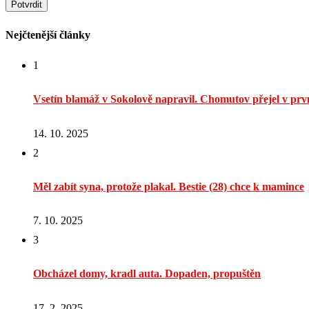
Nejčtenější články
1
Vsetín blamáž v Sokolově napravil. Chomutov přejel v prvn
14. 10. 2025
2
Měl zabít syna, protože plakal. Bestie (28) chce k mamince
7. 10. 2025
3
Obcházel domy, kradl auta. Dopaden, propuštěn
17. 2. 2025