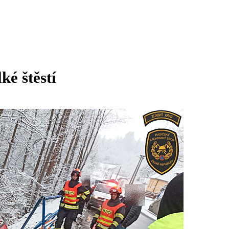
ké štěstí