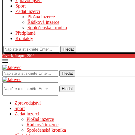
Zpravodajství
Sport
Zadat inzerci
Plošná inzerce
Řádková inzerce
Společenská kronika
Předplatné
Kontakty
Hledat
Čtvrtek, 6 srpna, 2026
Hledat
Hledat
Zpravodajství
Sport
Zadat inzerci
Plošná inzerce
Řádková inzerce
Společenská kronika