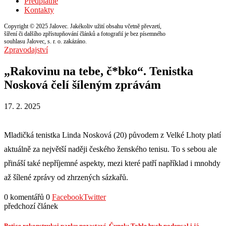
Předplatné
Kontakty
Copyright © 2025 Jalovec. Jakékoliv užití obsahu včetně převzetí,
šíření či dalšího zpřístupňování článků a fotografií je bez písemného
souhlasu Jalovec, s. r. o. zakázáno.
Zpravodajství
„Rakovinu na tebe, č*bko“. Tenistka
Nosková čelí šíleným zprávám
17. 2. 2025
Mladičká tenistka Linda Nosková (20) původem z Velké Lhoty platí
aktuálně za největší naději českého ženského tenisu. To s sebou ale
přináší také nepříjemné aspekty, mezi které patří například i mnohdy
až šílené zprávy od zhrzených sázkařů.
0 komentářů
0
Facebook
Twitter
předchozí článek
Petice rekonstrukci parku nezastaví. Čunek: Tohle bych podepsal i já.