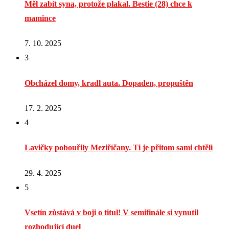
Měl zabít syna, protože plakal. Bestie (28) chce k
mamince
7. 10. 2025
3
Obcházel domy, kradl auta. Dopaden, propuštěn
17. 2. 2025
4
Lavičky pobouřily Meziříčany. Ti je přitom sami chtěli
29. 4. 2025
5
Vsetín zůstává v boji o titul! V semifinále si vynutil
rozhodující duel