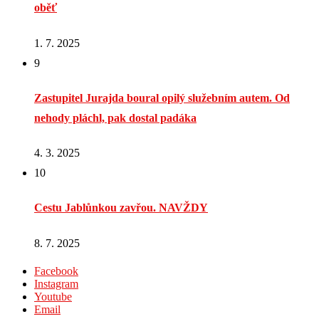
oběť
1. 7. 2025
9
Zastupitel Jurajda boural opilý služebním autem. Od
nehody pláchl, pak dostal padáka
4. 3. 2025
10
Cestu Jablůnkou zavřou. NAVŽDY
8. 7. 2025
Facebook
Instagram
Youtube
Email