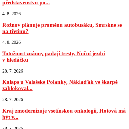
představenstvu po...
4. 8. 2026
Rožnov plánuje proměnu autobusáku, Smrskne se
na třetinu?
4. 8. 2026
Totožnost známe, padají tresty, Noční jezdci
v hledáčku
28. 7. 2026
Kolaps u Valašské Polanky, Náklaďák ve škarpě
zablokoval...
28. 7. 2026
Kraj zmodernizuje vsetínskou onkologii, Hotová má
být v...
28. 7. 2026