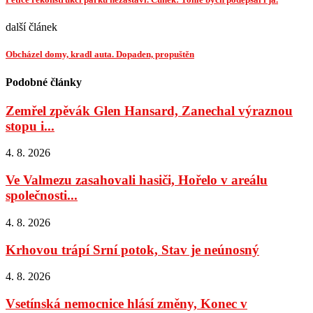
další článek
Obcházel domy, kradl auta. Dopaden, propuštěn
Podobné články
Zemřel zpěvák Glen Hansard, Zanechal výraznou
stopu i...
4. 8. 2026
Ve Valmezu zasahovali hasiči, Hořelo v areálu
společnosti...
4. 8. 2026
Krhovou trápí Srní potok, Stav je neúnosný
4. 8. 2026
Vsetínská nemocnice hlásí změny, Konec v