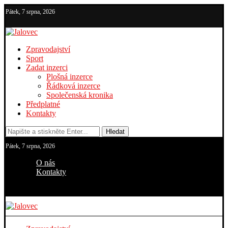
Pátek, 7 srpna, 2026
Zpravodajství
Sport
Zadat inzerci
Plošná inzerce
Řádková inzerce
Společenská kronika
Předplatné
Kontakty
Hledat
Pátek, 7 srpna, 2026
O nás
Kontakty