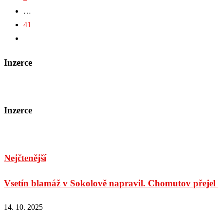
…
41
Inzerce
Inzerce
Nejčtenější
Vsetín blamáž v Sokolově napravil. Chomutov přejel v
14. 10. 2025