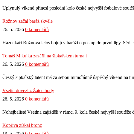
Uplynulý víkend přinesl poslední kolo české nejvyšší fotbalové sout
Rožnov začal baráž skvěle
26. 5. 2026
0 komentářů
Házenkáři Rožnova letos bojují v baráži o postup do první ligy. Séri
Tomáš Mikulka zazářil na šipkařském turnaji
26. 5. 2026
0 komentářů
Český šipkařský talent má za sebou mimořádně úspěšný víkend na turn
Vsetín dovezl z Žatce body
26. 5. 2026
0 komentářů
Nohejbalisté Vsetína zajížděli v rámci 9. kola české nejvyšší soutěže 
Kopřiva získal bronz
19. 5. 2026
0 komentářů