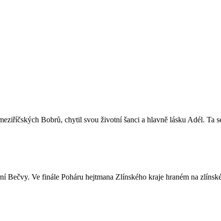
eziříčských Bobrů, chytil svou životní šanci a hlavně lásku Adél. Ta s
ní Bečvy. Ve finále Poháru hejtmana Zlínského kraje hraném na zlínské