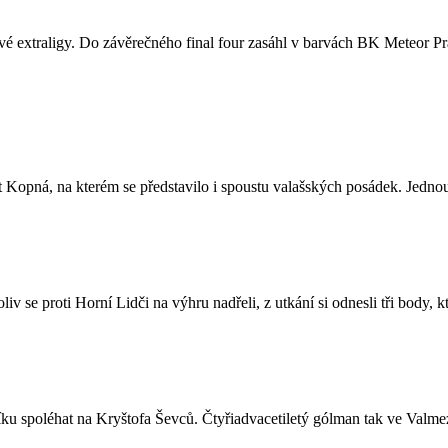
é extraligy. Do závěrečného final four zasáhl v barvách BK Meteor Pr
Kopná, na kterém se představilo i spoustu valašských posádek. Jednou
v se proti Horní Lidči na výhru nadřeli, z utkání si odnesli tři body
íku spoléhat na Kryštofa Ševců. Čtyřiadvacetiletý gólman tak ve Valme