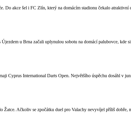
ěže. Do akce šel i FC Zlín, který na domácím stadionu čekalo atraktiv
i s Újezdem u Brna začali uplynulou sobotu na domácí palubovce, kde si
aji Cyprus International Darts Open. Největšího úspěchu dosáhl v jun
do Žatce. Ačkoliv se zpočátku duel pro Valachy nevyvíjel příliš dobře, 