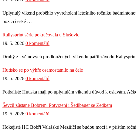
Uplynulý víkend proběhlo vyvrcholení letošního ročníku badmintonov
pozici české …
Rallysprint série pokračovala u Slušovic
19. 5. 2026
0 komentářů
Druhý z květnových prodloužených víkendu patřil závodu Rallysprint 
Hutisko se po výhře osamostatnilo na čele
19. 5. 2026
0 komentářů
Fotbalisté Hutiska mají po uplynulém víkendu důvod k oslavám. Ačkoli
Ševců zůstane Bobrem. Potvrzeni i Šedlbauer se Zedkem
19. 5. 2026
0 komentářů
Hokejisté HC Bobři Valašské Meziříčí se budou moci i v příštím ročn