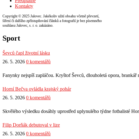
Předplatné
Kontakty
Copyright © 2025 Jalovec. Jakékoliv užití obsahu včetně převzetí,
šíření či dalšího zpřístupňování článků a fotografií je bez písemného
souhlasu Jalovec, s. r. o. zakázáno.
Sport
Ševců čapl životní lásku
26. 5. 2026
0 komentářů
Fanynky nejspíš zapláčou. Kryštof Ševců, dlouholetá opora, brankář m
Horní Bečva ovládla krajský pohár
26. 5. 2026
0 komentářů
Skvělého výsledku dosáhly uprostřed uplynulého týdne fotbalisté Hor
Filip Dorňák debutoval v lize
26. 5. 2026
0 komentářů