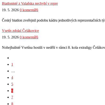
Biatlonisté z Valašska nechybí v repre
19. 5. 2026
0 komentářů
Český biatlon zveřejnil podobu kádru jednotlivých reprezentačních t
Vsetín zdolal Čelákovice
19. 5. 2026
0 komentářů
Nohejbalisté Vsetína hostili v neděli v rámci 8. kola extraligy Čelákov
1
…
4
5
6
7
8