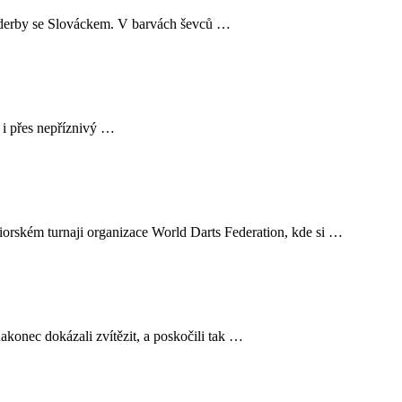
ní derby se Slováckem. V barvách ševců …
 i přes nepříznivý …
iorském turnaji organizace World Darts Federation, kde si …
nakonec dokázali zvítězit, a poskočili tak …