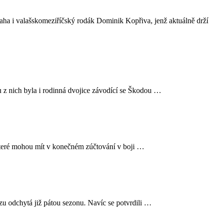
aha i valašskomeziříčský rodák Dominik Kopřiva, jenž aktuálně drží
 z nich byla i rodinná dvojice závodící se Škodou …
, které mohou mít v konečném zúčtování v boji …
zu odchytá již pátou sezonu. Navíc se potvrdili …