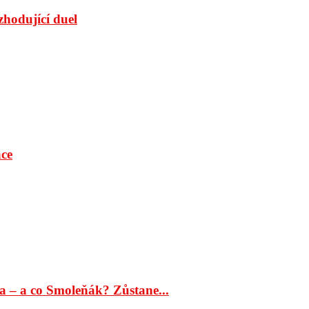
ozhodující duel
ace
na – a co Smoleňák? Zůstane...