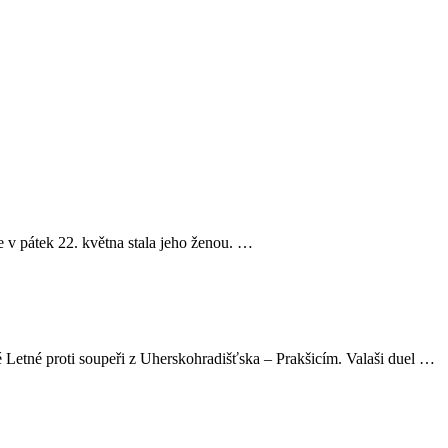
e v pátek 22. května stala jeho ženou. …
 Letné proti soupeři z Uherskohradišťska – Prakšicím. Valaši duel …