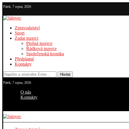
Pátek, 7 srpna, 2026
Zpravodajství
Sport
Zadat inzerci
Plošná inzerce
Řádková inzerce
Společenská kronika
Předplatné
Kontakty
Hledat
Pátek, 7 srpna, 2026
O nás
Kontakty