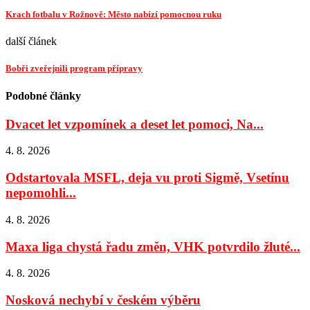
Krach fotbalu v Rožnově: Město nabízí pomocnou ruku
další článek
Bobři zveřejnili program přípravy
Podobné články
Dvacet let vzpomínek a deset let pomoci, Na...
4. 8. 2026
Odstartovala MSFL, deja vu proti Sigmě, Vsetínu
nepomohli...
4. 8. 2026
Maxa liga chystá řadu změn, VHK potvrdilo žluté...
4. 8. 2026
Nosková nechybí v českém výběru