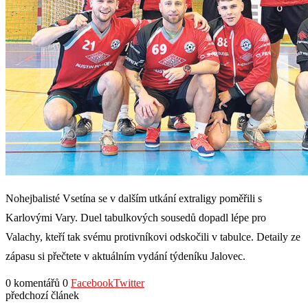
Nohejbalisté Vsetína se v dalším utkání extraligy poměřili s
Karlovými Vary. Duel tabulkových sousedů dopadl lépe pro
Valachy, kteří tak svému protivníkovi odskočili v tabulce. Detaily ze
zápasu si přečtete v aktuálním vydání týdeníku Jalovec.
0 komentářů
0
Facebook
Twitter
předchozí článek