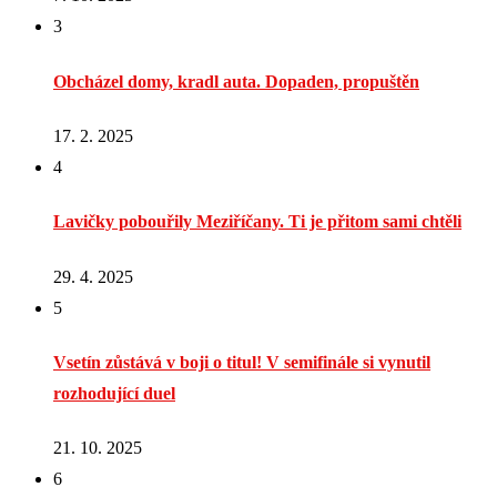
3
Obcházel domy, kradl auta. Dopaden, propuštěn
17. 2. 2025
4
Lavičky pobouřily Meziříčany. Ti je přitom sami chtěli
29. 4. 2025
5
Vsetín zůstává v boji o titul! V semifinále si vynutil
rozhodující duel
21. 10. 2025
6