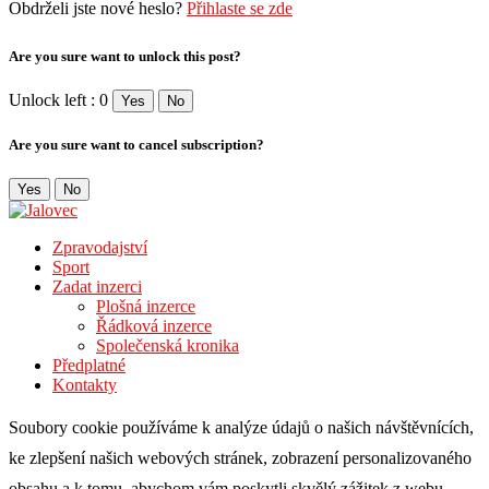
Obdrželi jste nové heslo?
Přihlaste se zde
Are you sure want to unlock this post?
Unlock left : 0
Yes
No
Are you sure want to cancel subscription?
Yes
No
Zpravodajství
Sport
Zadat inzerci
Plošná inzerce
Řádková inzerce
Společenská kronika
Předplatné
Kontakty
Soubory cookie používáme k analýze údajů o našich návštěvnících,
ke zlepšení našich webových stránek, zobrazení personalizovaného
obsahu a k tomu, abychom vám poskytli skvělý zážitek z webu.