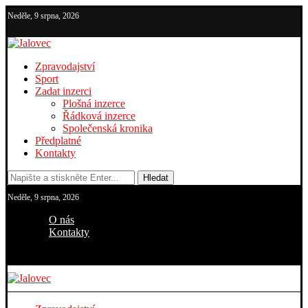
Neděle, 9 srpna, 2026
Zpravodajství
Sport
Zadat inzerci
Plošná inzerce
Řádková inzerce
Společenská kronika
Předplatné
Kontakty
Hledat
Neděle, 9 srpna, 2026
O nás
Kontakty