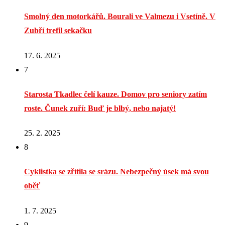
Smolný den motorkářů. Bourali ve Valmezu i Vsetíně. V
Zubří trefil sekačku
17. 6. 2025
7
Starosta Tkadlec čelí kauze. Domov pro seniory zatím
roste. Čunek zuří: Buď je blbý, nebo najatý!
25. 2. 2025
8
Cyklistka se zřítila se srázu. Nebezpečný úsek má svou
oběť
1. 7. 2025
9