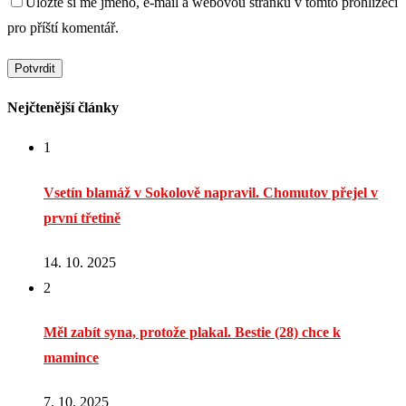
Uložte si mé jméno, e-mail a webovou stránku v tomto prohlížeči
pro příští komentář.
Nejčtenější články
1
Vsetín blamáž v Sokolově napravil. Chomutov přejel v
první třetině
14. 10. 2025
2
Měl zabít syna, protože plakal. Bestie (28) chce k
mamince
7. 10. 2025