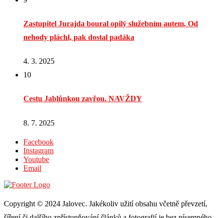
Zastupitel Jurajda boural opilý služebním autem. Od
nehody pláchl, pak dostal padáka
4. 3. 2025
10
Cestu Jablůnkou zavřou. NAVŽDY
8. 7. 2025
Facebook
Instagram
Youtube
Email
Copyright © 2024 Jalovec. Jakékoliv užití obsahu včetně převzetí,
šíření či dalšího zpřístupňování článků a fotografií je bez písemného