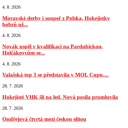
4. 8. 2026
Moravské derby i soupeř z Polska, Hokejistky
bobrů už...
4. 8. 2026
Novák uspěl v kvalifikaci na Pardubickou,
Holčákovcům se...
4. 8. 2026
Valašská top 3 se představila v MOL Cupu,...
28. 7. 2026
Hokejisté VHK šli na led, Nová posila promluvila
28. 7. 2026
Ondřejová čtvrtá mezi českou elitou