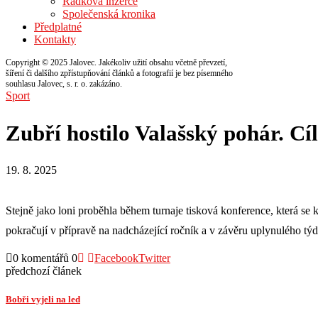
Řádková inzerce
Společenská kronika
Předplatné
Kontakty
Copyright © 2025 Jalovec. Jakékoliv užití obsahu včetně převzetí,
šíření či dalšího zpřístupňování článků a fotografií je bez písemného
souhlasu Jalovec, s. r. o. zakázáno.
Sport
Zubří hostilo Valašský pohár. Cíl
19. 8. 2025
Stejně jako loni proběhla během turnaje tisková konference, která se 
pokračují v přípravě na nadcházející ročník a v závěru uplynulého týdn
0 komentářů
0
Facebook
Twitter
předchozí článek
Bobři vyjeli na led