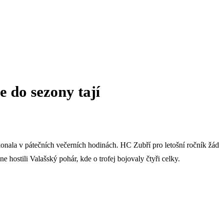
e do sezony tají
konala v pátečních večerních hodinách. HC Zubří pro letošní ročník žádn
e hostili Valašský pohár, kde o trofej bojovaly čtyři celky.