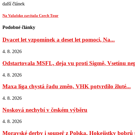
další článek
Na Valašsko zavítala Czech Tour
Podobné články
Dvacet let vzpomínek a deset let pomoci, Na...
4. 8. 2026
Odstartovala MSFL, deja vu proti Sigmě, Vsetínu nep
4. 8. 2026
Maxa liga chystá řadu změn, VHK potvrdilo žluté...
4. 8. 2026
Nosková nechybí v českém výběru
4. 8. 2026
Moravské derby i soupeř z Polska, Hokejistky bobrů u