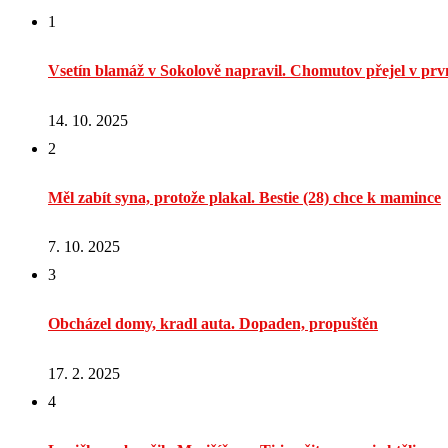
1
Vsetín blamáž v Sokolově napravil. Chomutov přejel v prvn
14. 10. 2025
2
Měl zabít syna, protože plakal. Bestie (28) chce k mamince
7. 10. 2025
3
Obcházel domy, kradl auta. Dopaden, propuštěn
17. 2. 2025
4