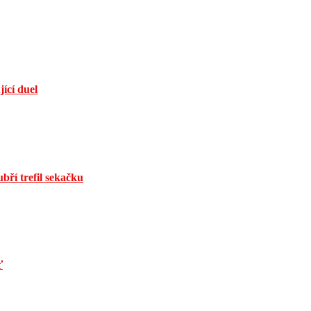
jící duel
bří trefil sekačku
ť