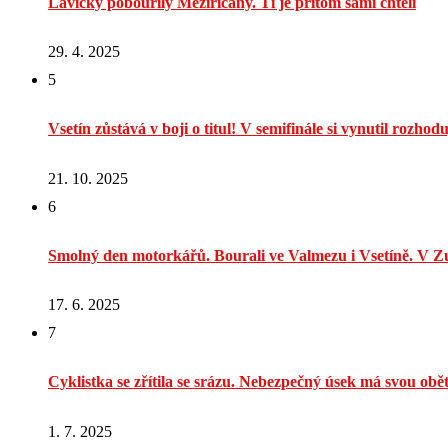
Lavičky pobouřily Meziříčany. Ti je přitom sami chtěli
29. 4. 2025
5
Vsetín zůstává v boji o titul! V semifinále si vynutil rozhodu
21. 10. 2025
6
Smolný den motorkářů. Bourali ve Valmezu i Vsetíně. V Zu
17. 6. 2025
7
Cyklistka se zřítila se srázu. Nebezpečný úsek má svou obě
1. 7. 2025