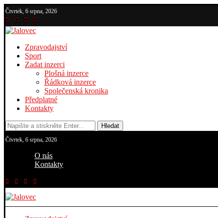
Čtvrtek, 6 srpna, 2026
Zpravodajství
Sport
Zadat inzerci
Plošná inzerce
Řádková inzerce
Společenská kronika
Předplatné
Kontakty
Hledat
Čtvrtek, 6 srpna, 2026
O nás
Kontakty