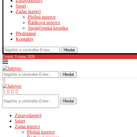
Zpravodajství
Sport
Zadat inzerci
Plošná inzerce
Řádková inzerce
Společenská kronika
Předplatné
Kontakty
Hledat
Čtvrtek, 6 srpna, 2026
Hledat
Hledat
Zpravodajství
Sport
Zadat inzerci
Plošná inzerce