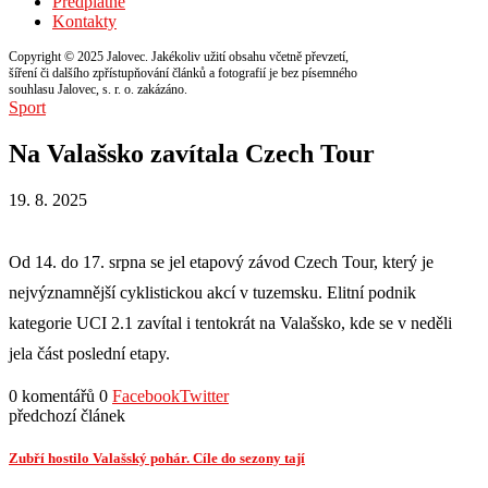
Předplatné
Kontakty
Copyright © 2025 Jalovec. Jakékoliv užití obsahu včetně převzetí,
šíření či dalšího zpřístupňování článků a fotografií je bez písemného
souhlasu Jalovec, s. r. o. zakázáno.
Sport
Na Valašsko zavítala Czech Tour
19. 8. 2025
Od 14. do 17. srpna se jel etapový závod Czech Tour, který je
nejvýznamnější cyklistickou akcí v tuzemsku. Elitní podnik
kategorie UCI 2.1 zavítal i tentokrát na Valašsko, kde se v neděli
jela část poslední etapy.
0 komentářů
0
Facebook
Twitter
předchozí článek
Zubří hostilo Valašský pohár. Cíle do sezony tají