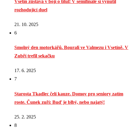
Vsetín zůstává v boji o titul! V semifinále si vynutil
rozhodující duel
21. 10. 2025
6
Smolný den motorkářů. Bourali ve Valmezu i Vsetíně. V
Zubří trefil sekačku
17. 6. 2025
7
Starosta Tkadlec čelí kauze. Domov pro seniory zatím
roste. Čunek zuří: Buď je blbý, nebo najatý!
25. 2. 2025
8