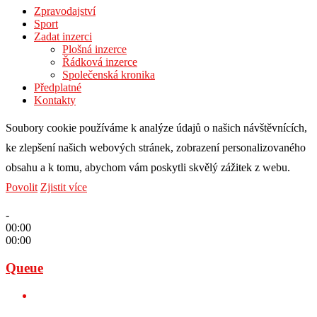
Zpravodajství
Sport
Zadat inzerci
Plošná inzerce
Řádková inzerce
Společenská kronika
Předplatné
Kontakty
Soubory cookie používáme k analýze údajů o našich návštěvnících,
ke zlepšení našich webových stránek, zobrazení personalizovaného
obsahu a k tomu, abychom vám poskytli skvělý zážitek z webu.
Povolit
Zjistit více
-
00:00
00:00
Queue