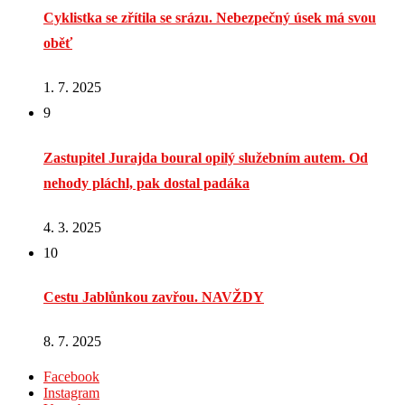
Cyklistka se zřítila se srázu. Nebezpečný úsek má svou
oběť
1. 7. 2025
9
Zastupitel Jurajda boural opilý služebním autem. Od
nehody pláchl, pak dostal padáka
4. 3. 2025
10
Cestu Jablůnkou zavřou. NAVŽDY
8. 7. 2025
Facebook
Instagram