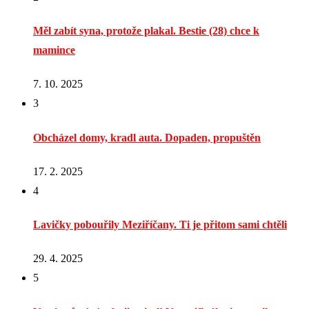
Měl zabít syna, protože plakal. Bestie (28) chce k
mamince
7. 10. 2025
3
Obcházel domy, kradl auta. Dopaden, propuštěn
17. 2. 2025
4
Lavičky pobouřily Meziříčany. Ti je přitom sami chtěli
29. 4. 2025
5