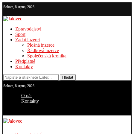
Sobota, 8 srpna, 2026
Zpravodajství
Sport
Zadat inzerci
Plošná inzerce
Řádková inzerce
Společenská kronika
Předplatné
Kontakty
Hledat
Sobota, 8 srpna, 2026
O nás
Kontakty