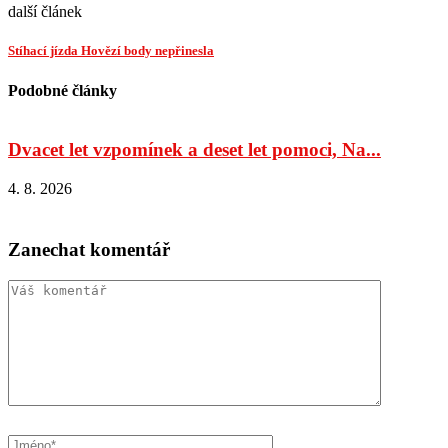
další článek
Stíhací jízda Hovězí body nepřinesla
Podobné články
Dvacet let vzpomínek a deset let pomoci, Na...
4. 8. 2026
4
Zanechat komentář