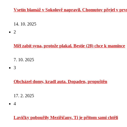
Vsetín blamáž v Sokolově napravil. Chomutov přejel v prvn
14. 10. 2025
2
Měl zabít syna, protože plakal. Bestie (28) chce k mamince
7. 10. 2025
3
Obcházel domy, kradl auta. Dopaden, propuštěn
17. 2. 2025
4
Lavičky pobouřily Meziříčany. Ti je přitom sami chtěli