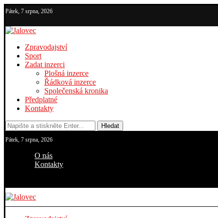
Pátek, 7 srpna, 2026
Zpravodajství
Sport
Zadat inzerci
Plošná inzerce
Řádková inzerce
Společenská kronika
Předplatné
Kontakty
Hledat
Pátek, 7 srpna, 2026
O nás
Kontakty