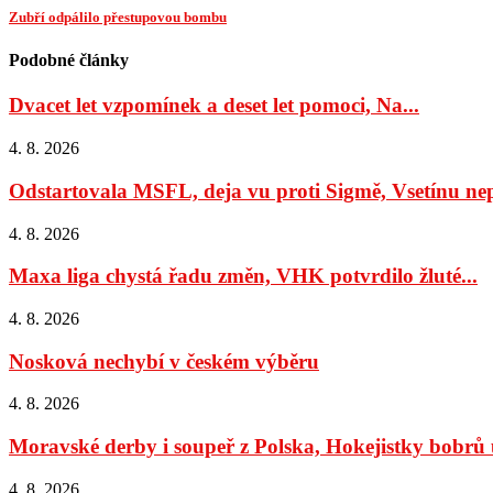
Zubří odpálilo přestupovou bombu
Podobné články
Dvacet let vzpomínek a deset let pomoci, Na...
4. 8. 2026
Odstartovala MSFL, deja vu proti Sigmě, Vsetínu nep
4. 8. 2026
Maxa liga chystá řadu změn, VHK potvrdilo žluté...
4. 8. 2026
Nosková nechybí v českém výběru
4. 8. 2026
Moravské derby i soupeř z Polska, Hokejistky bobrů u
4. 8. 2026