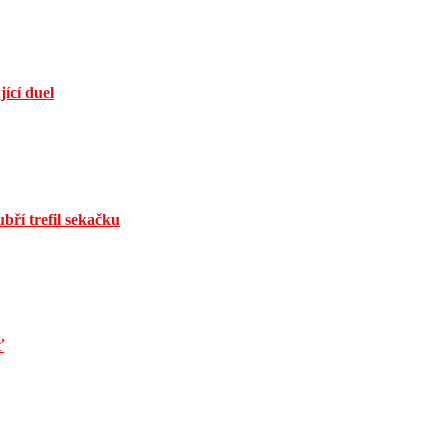
jící duel
bří trefil sekačku
ť