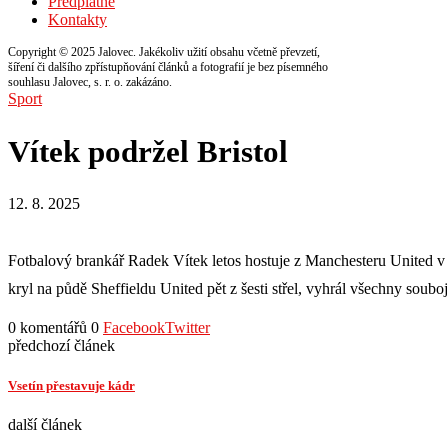
Předplatné
Kontakty
Copyright © 2025 Jalovec. Jakékoliv užití obsahu včetně převzetí,
šíření či dalšího zpřístupňování článků a fotografií je bez písemného
souhlasu Jalovec, s. r. o. zakázáno.
Sport
Vítek podržel Bristol
12. 8. 2025
Fotbalový brankář Radek Vítek letos hostuje z Manchesteru United v
kryl na půdě Sheffieldu United pět z šesti střel, vyhrál všechny soubo
0 komentářů
0
Facebook
Twitter
předchozí článek
Vsetín přestavuje kádr
další článek