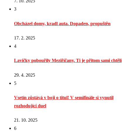
7. 10. 2025
3
Obcházel domy, kradl auta. Dopaden, propuštěn
17. 2. 2025
4
Lavičky pobouřily Meziříčany. Ti je přitom sami chtěli
29. 4. 2025
5
Vsetín zůstává v boji o titul! V semifinále si vynutil
rozhodující duel
21. 10. 2025
6