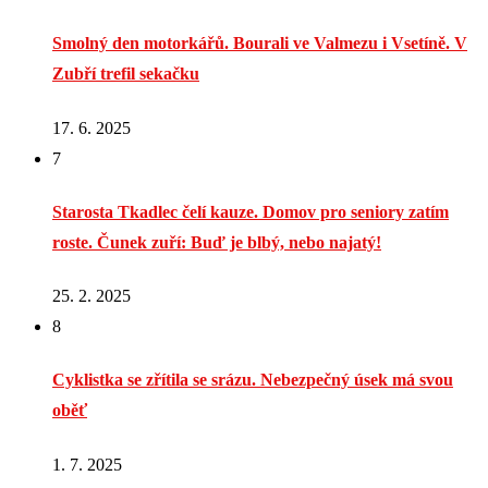
Smolný den motorkářů. Bourali ve Valmezu i Vsetíně. V
Zubří trefil sekačku
17. 6. 2025
7
Starosta Tkadlec čelí kauze. Domov pro seniory zatím
roste. Čunek zuří: Buď je blbý, nebo najatý!
25. 2. 2025
8
Cyklistka se zřítila se srázu. Nebezpečný úsek má svou
oběť
1. 7. 2025