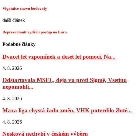
Vigantice znovu bodovaly
další článek
Reprezentanti vydřeli postup na Euro
Podobné články
Dvacet let vzpomínek a deset let pomoci, Na...
4. 8. 2026
Odstartovala MSFL, deja vu proti Sigmě, Vsetínu
nepomohli...
4. 8. 2026
Maxa liga chystá řadu změn, VHK potvrdilo žluté...
4. 8. 2026
Nosková nechybí v českém výběru