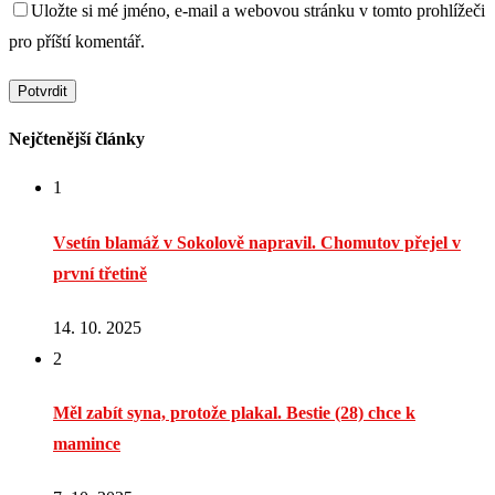
Uložte si mé jméno, e-mail a webovou stránku v tomto prohlížeči
pro příští komentář.
Nejčtenější články
1
Vsetín blamáž v Sokolově napravil. Chomutov přejel v
první třetině
14. 10. 2025
2
Měl zabít syna, protože plakal. Bestie (28) chce k
mamince