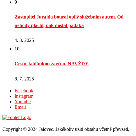
9
Zastupitel Jurajda boural opilý služebním autem. Od
nehody pláchl, pak dostal padáka
4. 3. 2025
10
Cestu Jablůnkou zavřou. NAVŽDY
8. 7. 2025
Facebook
Instagram
Youtube
Email
Copyright © 2024 Jalovec. Jakékoliv užití obsahu včetně převzetí,