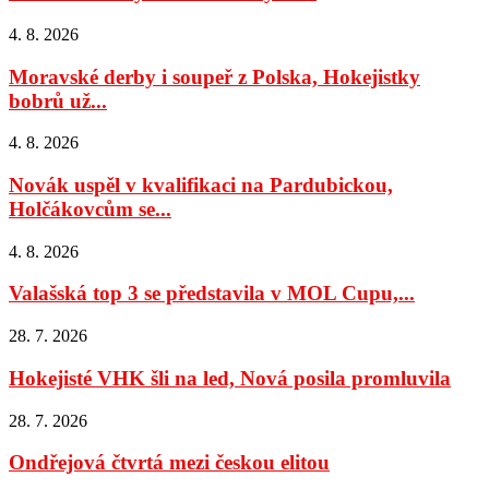
4. 8. 2026
Moravské derby i soupeř z Polska, Hokejistky
bobrů už...
4. 8. 2026
Novák uspěl v kvalifikaci na Pardubickou,
Holčákovcům se...
4. 8. 2026
Valašská top 3 se představila v MOL Cupu,...
28. 7. 2026
Hokejisté VHK šli na led, Nová posila promluvila
28. 7. 2026
Ondřejová čtvrtá mezi českou elitou