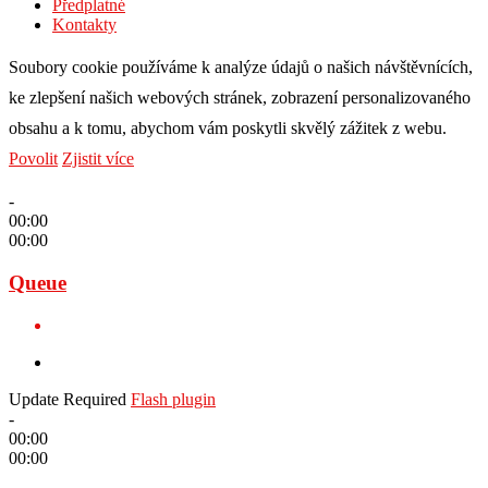
Předplatné
Kontakty
Soubory cookie používáme k analýze údajů o našich návštěvnících,
ke zlepšení našich webových stránek, zobrazení personalizovaného
obsahu a k tomu, abychom vám poskytli skvělý zážitek z webu.
Povolit
Zjistit více
-
00:00
00:00
Queue
Update Required
Flash plugin
-
00:00
00:00