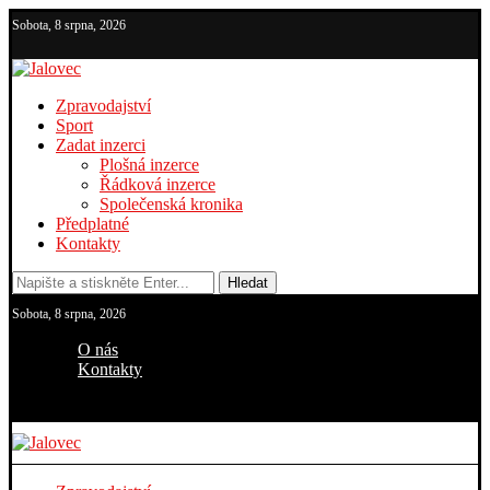
Sobota, 8 srpna, 2026
Zpravodajství
Sport
Zadat inzerci
Plošná inzerce
Řádková inzerce
Společenská kronika
Předplatné
Kontakty
Hledat
Sobota, 8 srpna, 2026
O nás
Kontakty