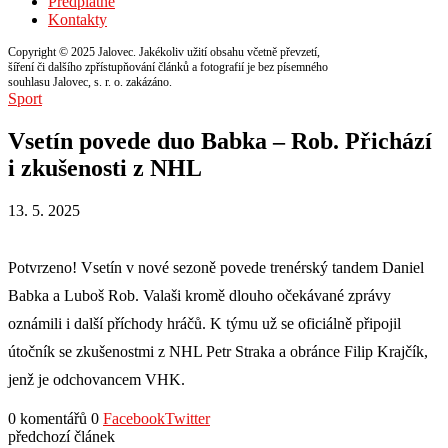
Předplatné
Kontakty
Copyright © 2025 Jalovec. Jakékoliv užití obsahu včetně převzetí,
šíření či dalšího zpřístupňování článků a fotografií je bez písemného
souhlasu Jalovec, s. r. o. zakázáno.
Sport
Vsetín povede duo Babka – Rob. Přichází
i zkušenosti z NHL
13. 5. 2025
Potvrzeno! Vsetín v nové sezoně povede trenérský tandem Daniel
Babka a Luboš Rob. Valaši kromě dlouho očekávané zprávy
oznámili i další příchody hráčů. K týmu už se oficiálně připojil
útočník se zkušenostmi z NHL Petr Straka a obránce Filip Krajčík,
jenž je odchovancem VHK.
0 komentářů
0
Facebook
Twitter
předchozí článek