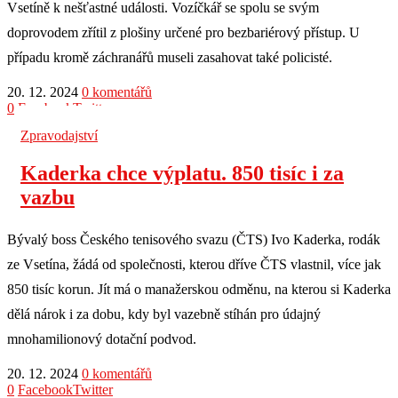
Vsetíně k nešťastné události. Vozíčkář se spolu se svým
doprovodem zřítil z plošiny určené pro bezbariérový přístup. U
případu kromě záchranářů museli zasahovat také policisté.
20. 12. 2024
0 komentářů
0
Facebook
Twitter
Zpravodajství
Kaderka chce výplatu. 850 tisíc i za
vazbu
Bývalý boss Českého tenisového svazu (ČTS) Ivo Kaderka, rodák
ze Vsetína, žádá od společnosti, kterou dříve ČTS vlastnil, více jak
850 tisíc korun. Jít má o manažerskou odměnu, na kterou si Kaderka
dělá nárok i za dobu, kdy byl vazebně stíhán pro údajný
mnohamilionový dotační podvod.
20. 12. 2024
0 komentářů
0
Facebook
Twitter