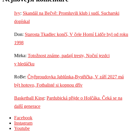
Ivy
:
Skandál na Bečvě: Promluvili klub i sudí. Sucharski
dopískal
Don
:
Starosta Tkadlec končí, V čele Horní Lidče byl od roku
1998
Mirka
:
Totožnost známe, padají tresty, Noční jezdci
v hledáčku
RoBe
:
Čtyřproudovka Jablůnka-Bystřička, V září 2027 má
být hotovo, Fotbalisté si kopnou dřív
Basketball King
:
Pardubická přijde o Holčáka. Čeká se na
další generace
Facebook
Instagram
Youtube