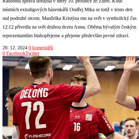
Radostná zpráva dorazila v úterý 10. prosince ze Zubří. Kouč
místních extraligových házenkářů Ondřej Mika se totiž v tento den
stal podruhé otcem. Manželka Kristýna mu na svět v symbolický čas
12:12 přivedla na svět druhou dceru Annu. Oběma bývalým českým
reprezentantům blahopřejeme a přejeme především pevné zdraví.
20. 12. 2024
0 komentářů
0
Facebook
Twitter