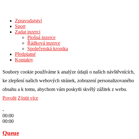
Zpravodajství
Sport
Zadat inzerci
Plošná inzerce
Řádková inzerce
Společenská kronika
Předplatné
Kontakty
Soubory cookie používáme k analýze údajů o našich návštěvnících,
ke zlepšení našich webových stránek, zobrazení personalizovaného
obsahu a k tomu, abychom vám poskytli skvělý zážitek z webu.
Povolit
Zjistit více
-
00:00
00:00
Queue