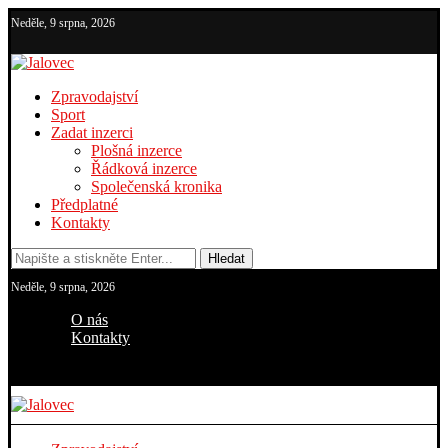
Neděle, 9 srpna, 2026
Zpravodajství
Sport
Zadat inzerci
Plošná inzerce
Řádková inzerce
Společenská kronika
Předplatné
Kontakty
Hledat
Neděle, 9 srpna, 2026
O nás
Kontakty