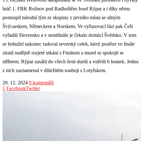
hráč 1. FBK Rožnov pod Radhoštěm Josef Rýpar a i díky němu
postoupil národní tým ze skupiny z prvního místa se silným
Švýcarskem, Německem a Norskem. Ve vyřazovací fázi pak Češi
vyřadili Slovensko a v semifinále je čekalo domácí Švédsko. V tom
se bohužel nakonec radoval severský celek, který posléze ve finále
ztratil nadějně rozjeté utkání s Finskem a musel se spokojit se
stříbrem. Rýpar zasáhl do všech šesti duelů a vstřelil 6 branek. Jednu
z nich zaznamenal v důležitém souboji s Lotyšskem.
20. 12. 2024
0 komentářů
1
Facebook
Twitter