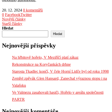
osobního automobilu.
20. 12. 2024
0 komentářů
0
Facebook
Twitter
Novější články
Starší články
Hledat
Hledat
Nejnovější příspěvky
Na hřbitově hořelo, V Meziříčí platí zákaz
Rekonstrukce na Koryčankách drhne
Starosta Tkadlec končí, V čele Horní Lidče byl od roku 1998
Zemřel zpěvák Glen Hansard, Zanechal výraznou stopu i na
Valašsku
Ve Valmezu zasahovali hasiči, Hořelo v areálu společnosti
PARTR
Nejnovější komentáře