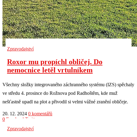
Zpravodajství
Roxor mu propíchl obličej. Do
nemocnice letěl vrtulníkem
Všechny složky integrovaného záchranného systému (IZS) spěchaly
ve středu 4. prosince do Rožnova pod Radhoštěm, kde muž
nešťastně upadl na plot a přivodil si velmi vážné zranění obličeje.
20. 12. 2024
0 komentářů
0
Facebook
Twitter
Zpravodajství