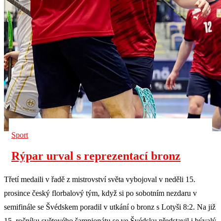
Sport
Rýpar urval s reprezentací bronz
Třetí medaili v řadě z mistrovství světa vybojoval v neděli 15.
prosince český florbalový tým, když si po sobotním nezdaru v
semifinále se Švédskem poradil v utkání o bronz s Lotyši 8:2. Na již
15. ročníku světového šampionátu se ve Švédsku představil i bývalý