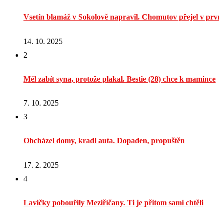
Vsetín blamáž v Sokolově napravil. Chomutov přejel v prvn
14. 10. 2025
2
Měl zabít syna, protože plakal. Bestie (28) chce k mamince
7. 10. 2025
3
Obcházel domy, kradl auta. Dopaden, propuštěn
17. 2. 2025
4
Lavičky pobouřily Meziříčany. Ti je přitom sami chtěli