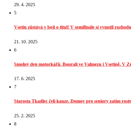
29. 4. 2025
5
Vsetín zůstává v boji o titul! V semifinále si vynutil rozhodu
21. 10. 2025
6
Smolný den motorkářů. Bourali ve Valmezu i Vsetíně. V Zu
17. 6. 2025
7
Starosta Tkadlec čelí kauze. Domov pro seniory zatím rost
25. 2. 2025
8