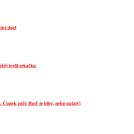
jící duel
bří trefil sekačku
e. Čunek zuří: Buď je blbý, nebo najatý!