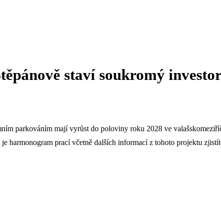
těpánově staví soukromý investo
ním parkováním mají vyrůst do poloviny roku 2028 ve valašskomeziříčs
e harmonogram prací včetně dalších informací z tohoto projektu zjistít