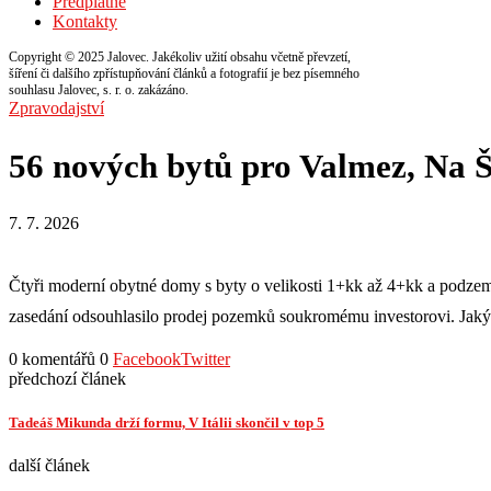
Předplatné
Kontakty
Copyright © 2025 Jalovec. Jakékoliv užití obsahu včetně převzetí,
šíření či dalšího zpřístupňování článků a fotografií je bez písemného
souhlasu Jalovec, s. r. o. zakázáno.
Zpravodajství
56 nových bytů pro Valmez, Na Š
7. 7. 2026
Čtyři moderní obytné domy s byty o velikosti 1+kk až 4+kk a podzem
zasedání odsouhlasilo prodej pozemků soukromému investorovi. Jaký j
0 komentářů
0
Facebook
Twitter
předchozí článek
Tadeáš Mikunda drží formu, V Itálii skončil v top 5
další článek