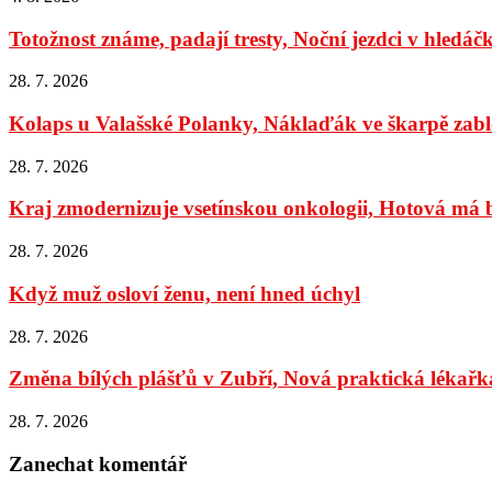
Totožnost známe, padají tresty, Noční jezdci v hledáč
28. 7. 2026
Kolaps u Valašské Polanky, Náklaďák ve škarpě zabl
28. 7. 2026
Kraj zmodernizuje vsetínskou onkologii, Hotová má bý
28. 7. 2026
Když muž osloví ženu, není hned úchyl
28. 7. 2026
Změna bílých plášťů v Zubří, Nová praktická lékařka
28. 7. 2026
Zanechat komentář