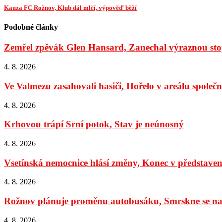
Kauza FC Rožnov, Klub dál mlčí, výpověď běží
Podobné články
Zemřel zpěvák Glen Hansard, Zanechal výraznou stop
4. 8. 2026
Ve Valmezu zasahovali hasiči, Hořelo v areálu společno
4. 8. 2026
Krhovou trápí Srní potok, Stav je neúnosný
4. 8. 2026
Vsetínská nemocnice hlásí změny, Konec v představens
4. 8. 2026
Rožnov plánuje proměnu autobusáku, Smrskne se na 
4. 8. 2026