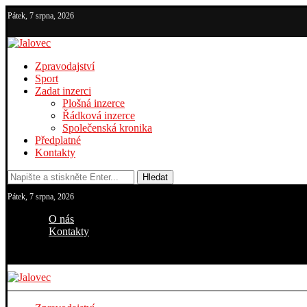
Pátek, 7 srpna, 2026
Zpravodajství
Sport
Zadat inzerci
Plošná inzerce
Řádková inzerce
Společenská kronika
Předplatné
Kontakty
Hledat
Pátek, 7 srpna, 2026
O nás
Kontakty