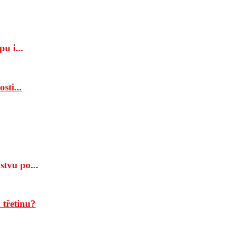
u i...
sti...
tvu po...
třetinu?