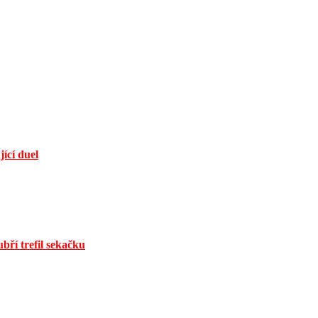
jící duel
bří trefil sekačku