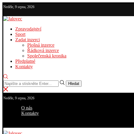
Neděle, 9 srpna, 2026
Zpravodajství
Sport
Zadat inzerci
Plošná inzerce
Řádková inzerce
Společenská kronika
Předplatné
Kontakty
Hledat
Neděle, 9 srpna, 2026
O nás
Kontakty