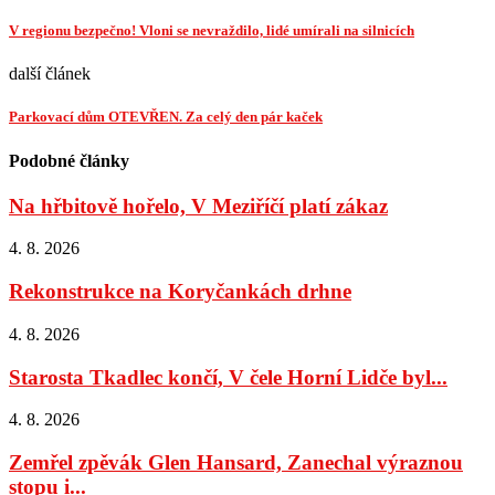
V regionu bezpečno! Vloni se nevraždilo, lidé umírali na silnicích
další článek
Parkovací dům OTEVŘEN. Za celý den pár kaček
Podobné články
Na hřbitově hořelo, V Meziříčí platí zákaz
4. 8. 2026
Rekonstrukce na Koryčankách drhne
4. 8. 2026
Starosta Tkadlec končí, V čele Horní Lidče byl...
4. 8. 2026
Zemřel zpěvák Glen Hansard, Zanechal výraznou
stopu i...