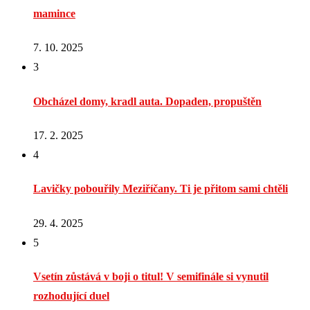
mamince
7. 10. 2025
3
Obcházel domy, kradl auta. Dopaden, propuštěn
17. 2. 2025
4
Lavičky pobouřily Meziříčany. Ti je přitom sami chtěli
29. 4. 2025
5
Vsetín zůstává v boji o titul! V semifinále si vynutil
rozhodující duel