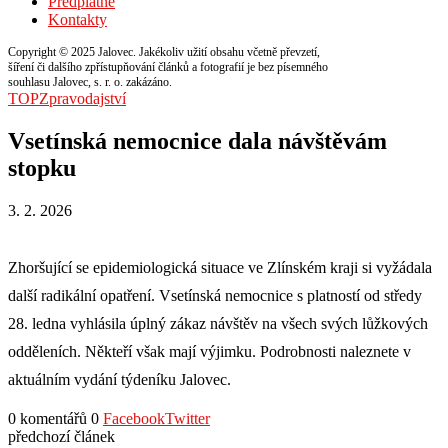
Předplatné
Kontakty
Copyright © 2025 Jalovec. Jakékoliv užití obsahu včetně převzetí,
šíření či dalšího zpřístupňování článků a fotografií je bez písemného
souhlasu Jalovec, s. r. o. zakázáno.
TOP
Zpravodajství
Vsetínská nemocnice dala návštěvám
stopku
3. 2. 2026
Zhoršující se epidemiologická situace ve Zlínském kraji si vyžádala
další radikální opatření. Vsetínská nemocnice s platností od středy
28. ledna vyhlásila úplný zákaz návštěv na všech svých lůžkových
odděleních. Někteří však mají výjimku. Podrobnosti naleznete v
aktuálním vydání týdeníku Jalovec.
0 komentářů
0
Facebook
Twitter
předchozí článek