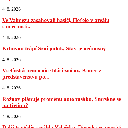
4. 8. 2026
Ve Valmezu zasahovali hasiči, Hořelo v areálu
společnosti...
4. 8. 2026
Krhovou trápí Srní potok, Stav je neúnosný
4. 8. 2026
Vsetínská nemocnice hlásí změny, Konec v
představenstvu po...
4. 8. 2026
Rožnov plánuje proměnu autobusáku, Smrskne se
na třetinu?
4. 8. 2026
Další tragédie zasáhla Valašsko, Dívenka se nevrátí