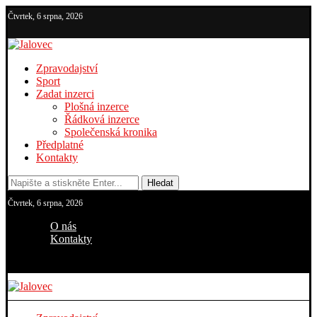
Čtvrtek, 6 srpna, 2026
Zpravodajství
Sport
Zadat inzerci
Plošná inzerce
Řádková inzerce
Společenská kronika
Předplatné
Kontakty
Hledat
Čtvrtek, 6 srpna, 2026
O nás
Kontakty