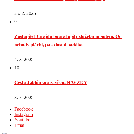
25. 2. 2025
9
Zastupitel Jurajda boural opilý služebním autem. Od
nehody pláchl, pak dostal padáka
4. 3. 2025
10
Cestu Jablůnkou zavřou. NAVŽDY
8. 7. 2025
Facebook
Instagram
Youtube
Email