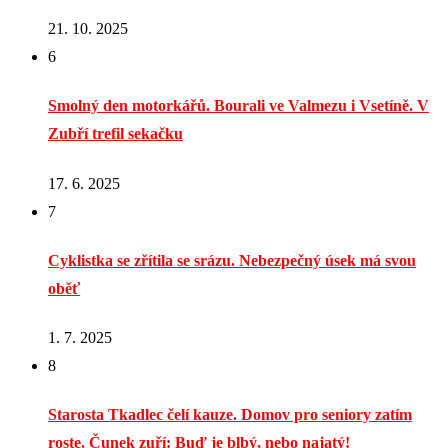
21. 10. 2025
6
Smolný den motorkářů. Bourali ve Valmezu i Vsetíně. V
Zubří trefil sekačku
17. 6. 2025
7
Cyklistka se zřítila se srázu. Nebezpečný úsek má svou
oběť
1. 7. 2025
8
Starosta Tkadlec čelí kauze. Domov pro seniory zatím
roste. Čunek zuří: Buď je blbý, nebo najatý!