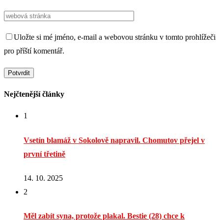
Uložte si mé jméno, e-mail a webovou stránku v tomto prohlížeči
pro příští komentář.
Nejčtenější články
1
Vsetín blamáž v Sokolově napravil. Chomutov přejel v
první třetině
14. 10. 2025
2
Měl zabít syna, protože plakal. Bestie (28) chce k