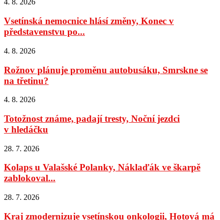
4. 8. 2026
Vsetínská nemocnice hlásí změny, Konec v
představenstvu po...
4. 8. 2026
Rožnov plánuje proměnu autobusáku, Smrskne se
na třetinu?
4. 8. 2026
Totožnost známe, padají tresty, Noční jezdci
v hledáčku
28. 7. 2026
Kolaps u Valašské Polanky, Náklaďák ve škarpě
zablokoval...
28. 7. 2026
Kraj zmodernizuje vsetínskou onkologii, Hotová má