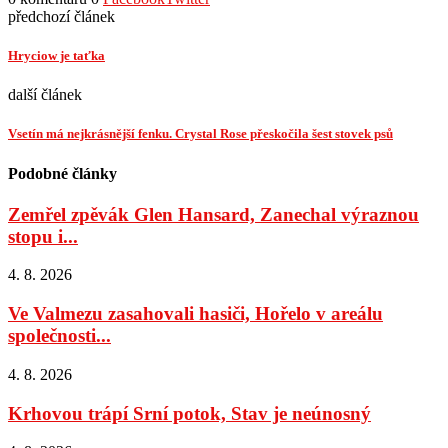
předchozí článek
Hryciow je taťka
další článek
Vsetín má nejkrásnější fenku. Crystal Rose přeskočila šest stovek psů
Podobné články
Zemřel zpěvák Glen Hansard, Zanechal výraznou
stopu i...
4. 8. 2026
Ve Valmezu zasahovali hasiči, Hořelo v areálu
společnosti...
4. 8. 2026
Krhovou trápí Srní potok, Stav je neúnosný