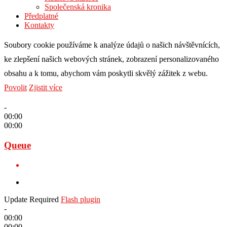
Společenská kronika
Předplatné
Kontakty
Soubory cookie používáme k analýze údajů o našich návštěvnících,
ke zlepšení našich webových stránek, zobrazení personalizovaného
obsahu a k tomu, abychom vám poskytli skvělý zážitek z webu.
Povolit
Zjistit více
-
00:00
00:00
Queue
Update Required
Flash plugin
-
00:00
00:00