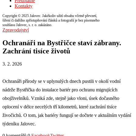
Předplatné
Kontakty
Copyright © 2025 Jalovec. Jakékoliv užití obsahu včetně převzetí,
šíření či dalšího zpřístupňování článků a fotografií je bez písemného
souhlasu Jalovec, s. r. o. zakázáno.
Zpravodajství
Ochranáři na Bystřičce staví zábrany.
Zachrání tisíce životů
3. 2. 2026
Ochranáři přírody se v uplynulých dnech pustili v okolí vodní
nádrže Bystřička do instalace bariér pro ochranu migrujících
obojživelníků. Vzniká zde, stejně jako vloni, úsek dočasného
oplocení v délce necelých tří kilometrů, které zachrání tisíce
živočichů. O tom, jak bariéry fungují se dočtete v aktuálním vydání
týdeníku Jalovec.
0 komentářů
0
Facebook
Twitter