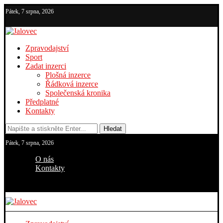
Pátek, 7 srpna, 2026
Zpravodajství
Sport
Zadat inzerci
Plošná inzerce
Řádková inzerce
Společenská kronika
Předplatné
Kontakty
Hledat
Pátek, 7 srpna, 2026
O nás
Kontakty