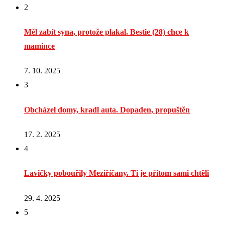
2
Měl zabít syna, protože plakal. Bestie (28) chce k
mamince
7. 10. 2025
3
Obcházel domy, kradl auta. Dopaden, propuštěn
17. 2. 2025
4
Lavičky pobouřily Meziříčany. Ti je přitom sami chtěli
29. 4. 2025
5