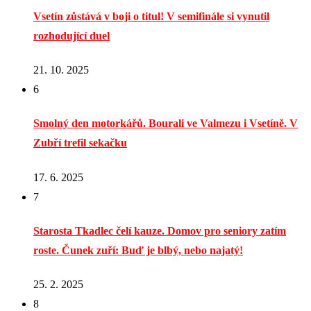
Vsetín zůstává v boji o titul! V semifinále si vynutil
rozhodující duel
21. 10. 2025
6
Smolný den motorkářů. Bourali ve Valmezu i Vsetíně. V
Zubří trefil sekačku
17. 6. 2025
7
Starosta Tkadlec čelí kauze. Domov pro seniory zatím
roste. Čunek zuří: Buď je blbý, nebo najatý!
25. 2. 2025
8