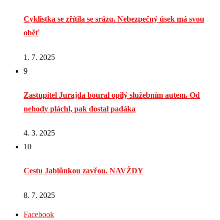
Cyklistka se zřítila se srázu. Nebezpečný úsek má svou
oběť
1. 7. 2025
9
Zastupitel Jurajda boural opilý služebním autem. Od
nehody pláchl, pak dostal padáka
4. 3. 2025
10
Cestu Jablůnkou zavřou. NAVŽDY
8. 7. 2025
Facebook