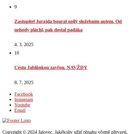
9
Zastupitel Jurajda boural opilý služebním autem. Od
nehody pláchl, pak dostal padáka
4. 3. 2025
10
Cestu Jablůnkou zavřou. NAVŽDY
8. 7. 2025
Facebook
Instagram
Youtube
Email
Copyright © 2024 Jalovec. Jakékoliv užití obsahu včetně převzetí,