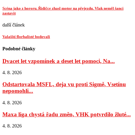
Scéna jako z hororu. Řidičce zhasl motor na přejezdu. Vlak neměl šanci
zastavit
další článek
Valašští florbalisté bodovali
Podobné články
Dvacet let vzpomínek a deset let pomoci, Na...
4. 8. 2026
Odstartovala MSFL, deja vu proti Sigmě, Vsetínu
nepomohli...
4. 8. 2026
Maxa liga chystá řadu změn, VHK potvrdilo žluté...
4. 8. 2026