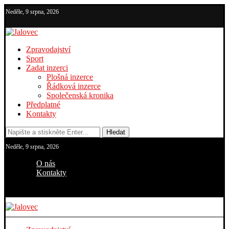
Neděle, 9 srpna, 2026
Zpravodajství
Sport
Zadat inzerci
Plošná inzerce
Řádková inzerce
Společenská kronika
Předplatné
Kontakty
Hledat
Neděle, 9 srpna, 2026
O nás
Kontakty