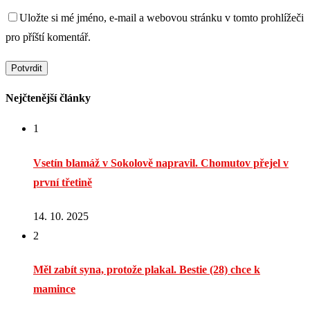
Uložte si mé jméno, e-mail a webovou stránku v tomto prohlížeči
pro příští komentář.
Nejčtenější články
1
Vsetín blamáž v Sokolově napravil. Chomutov přejel v
první třetině
14. 10. 2025
2
Měl zabít syna, protože plakal. Bestie (28) chce k
mamince