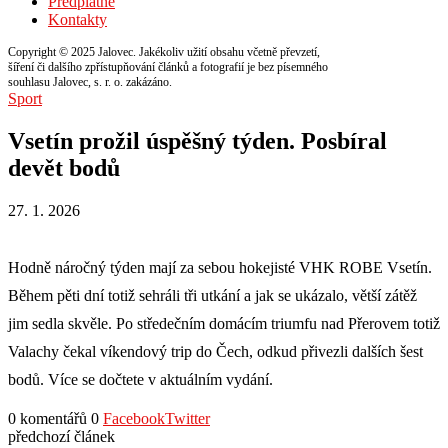
Předplatné
Kontakty
Copyright © 2025 Jalovec. Jakékoliv užití obsahu včetně převzetí,
šíření či dalšího zpřístupňování článků a fotografií je bez písemného
souhlasu Jalovec, s. r. o. zakázáno.
Sport
Vsetín prožil úspěšný týden. Posbíral
devět bodů
27. 1. 2026
Hodně náročný týden mají za sebou hokejisté VHK ROBE Vsetín.
Během pěti dní totiž sehráli tři utkání a jak se ukázalo, větší zátěž
jim sedla skvěle. Po středečním domácím triumfu nad Přerovem totiž
Valachy čekal víkendový trip do Čech, odkud přivezli dalších šest
bodů. Více se dočtete v aktuálním vydání.
0 komentářů
0
Facebook
Twitter
předchozí článek