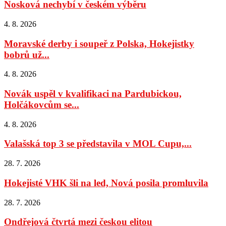
Nosková nechybí v českém výběru
4. 8. 2026
Moravské derby i soupeř z Polska, Hokejistky
bobrů už...
4. 8. 2026
Novák uspěl v kvalifikaci na Pardubickou,
Holčákovcům se...
4. 8. 2026
Valašská top 3 se představila v MOL Cupu,...
28. 7. 2026
Hokejisté VHK šli na led, Nová posila promluvila
28. 7. 2026
Ondřejová čtvrtá mezi českou elitou