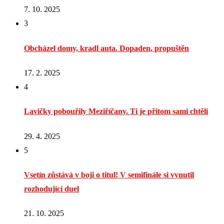
7. 10. 2025
3
Obcházel domy, kradl auta. Dopaden, propuštěn
17. 2. 2025
4
Lavičky pobouřily Meziříčany. Ti je přitom sami chtěli
29. 4. 2025
5
Vsetín zůstává v boji o titul! V semifinále si vynutil
rozhodující duel
21. 10. 2025