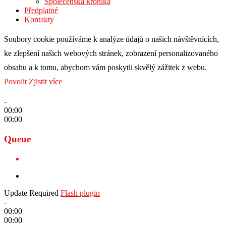
Společenská kronika
Předplatné
Kontakty
Soubory cookie používáme k analýze údajů o našich návštěvnících,
ke zlepšení našich webových stránek, zobrazení personalizovaného
obsahu a k tomu, abychom vám poskytli skvělý zážitek z webu.
Povolit
Zjistit více
-
00:00
00:00
Queue
Update Required
Flash plugin
-
00:00
00:00