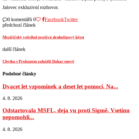
Jalovec exkluzivní rozhovor.
0 komentářů
0
Facebook
Twitter
předchozí článek
Meziříčský volejbal prožívá druholigový křest
další článek
Chytka s Prokopem zahájili Dakar snově
Podobné články
Dvacet let vzpomínek a deset let pomoci, Na...
4. 8. 2026
Odstartovala MSFL, deja vu proti Sigmě, Vsetínu
nepomohli...
4. 8. 2026