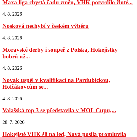
Maxa liga chystá řadu změn, VHK potvrdilo žluté...
4. 8. 2026
Nosková nechybí v českém výběru
4. 8. 2026
Moravské derby i soupeř z Polska, Hokejistky
bobrů už...
4. 8. 2026
Novák uspěl v kvalifikaci na Pardubickou,
Holčákovcům se...
4. 8. 2026
Valašská top 3 se představila v MOL Cupu,...
28. 7. 2026
Hokejisté VHK šli na led, Nová posila promluvila