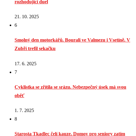
rozhodující duel
21. 10. 2025
6
Smolný den motorkářů. Bourali ve Valmezu i Vsetíně. V
Zubří trefil sekačku
17. 6. 2025
7
Cyklistka se zřítila se srázu. Nebezpečný úsek má svou
oběť
1. 7. 2025
8
Starosta Tkadlec čelí kauze. Domov pro seniory zatím