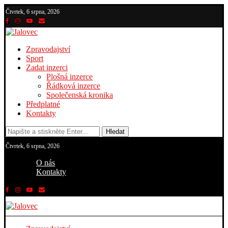
Čtvrtek, 6 srpna, 2026
Zpravodajství
Sport
Zadat inzerci
Plošná inzerce
Řádková inzerce
Společenská kronika
Předplatné
Kontakty
Hledat
Čtvrtek, 6 srpna, 2026
O nás
Kontakty