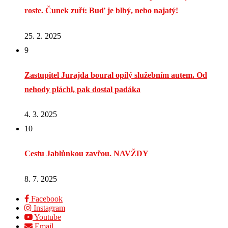
roste. Čunek zuří: Buď je blbý, nebo najatý!
25. 2. 2025
9
Zastupitel Jurajda boural opilý služebním autem. Od
nehody pláchl, pak dostal padáka
4. 3. 2025
10
Cestu Jablůnkou zavřou. NAVŽDY
8. 7. 2025
Facebook
Instagram
Youtube
Email