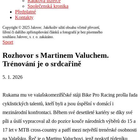
Řádková inzerce
Společenská kronika
Předplatné
Kontakty
Copyright © 2025 Jalovec. Jakékoliv užití obsahu včetně převzetí,
šíření či dalšího zpřístupňování článků a fotografií je bez písemného
souhlasu Jalovec, s. r. o. zakázáno.
Sport
Rozhovor s Martinem Valuchem.
Trénování je o srdcařině
5. 1. 2026
Rukama mu ve valašskomeziříčské stáji Bike Pro Racing prošla řada
cyklistických talentů, kteří byli a jsou úspěšní v domácí i
mezinárodní konfrontaci. Během své desetileté kariéry se díky své
píli a úsilí vypracoval až do pozice kouče národních výběrů do 15 a
17 let v MTB cross-country a patří mezi největší trenérské osobnosti
na Valašsku. Řeč je o Martinu Valuchovi, jenž poskytl týdeníku