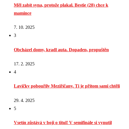
Měl zabít syna, protože plakal. Bestie (28) chce k
mamince
7. 10. 2025
3
Obcházel domy, kradl auta. Dopaden, propuštěn
17. 2. 2025
4
Lavičky pobouřily Meziříčany. Ti je přitom sami chtěli
29. 4. 2025
5
Vsetín zůstává v boji o titul! V semifinále si vynutil