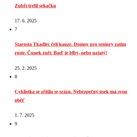
Zubří trefil sekačku
17. 6. 2025
7
Starosta Tkadlec čelí kauze. Domov pro seniory zatím
roste. Čunek zuří: Buď je blbý, nebo najatý!
25. 2. 2025
8
Cyklistka se zřítila se srázu. Nebezpečný úsek má svou
oběť
1. 7. 2025
9