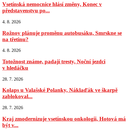
Vsetínská nemocnice hlásí změny, Konec v
představenstvu po...
4. 8. 2026
Rožnov plánuje proměnu autobusáku, Smrskne se
na třetinu?
4. 8. 2026
Totožnost známe, padají tresty, Noční jezdci
v hledáčku
28. 7. 2026
Kolaps u Valašské Polanky, Náklaďák ve škarpě
zablokoval...
28. 7. 2026
Kraj zmodernizuje vsetínskou onkologii, Hotová má
být v...