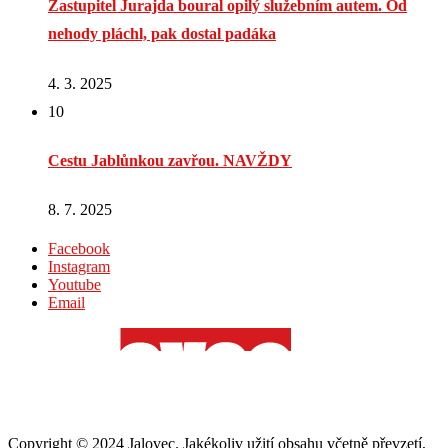
Zastupitel Jurajda boural opilý služebním autem. Od
nehody pláchl, pak dostal padáka
4. 3. 2025
10
Cestu Jablůnkou zavřou. NAVŽDY
8. 7. 2025
Facebook
Instagram
Youtube
Email
Copyright © 2024 Jalovec. Jakékoliv užití obsahu včetně převzetí,