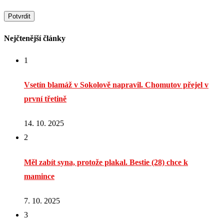
Nejčtenější články
1
Vsetín blamáž v Sokolově napravil. Chomutov přejel v
první třetině
14. 10. 2025
2
Měl zabít syna, protože plakal. Bestie (28) chce k
mamince
7. 10. 2025
3