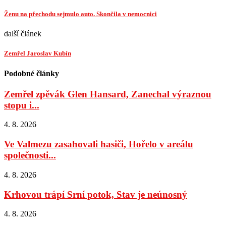
Ženu na přechodu sejmulo auto. Skončila v nemocnici
další článek
Zemřel Jaroslav Kubín
Podobné články
Zemřel zpěvák Glen Hansard, Zanechal výraznou
stopu i...
4. 8. 2026
Ve Valmezu zasahovali hasiči, Hořelo v areálu
společnosti...
4. 8. 2026
Krhovou trápí Srní potok, Stav je neúnosný
4. 8. 2026