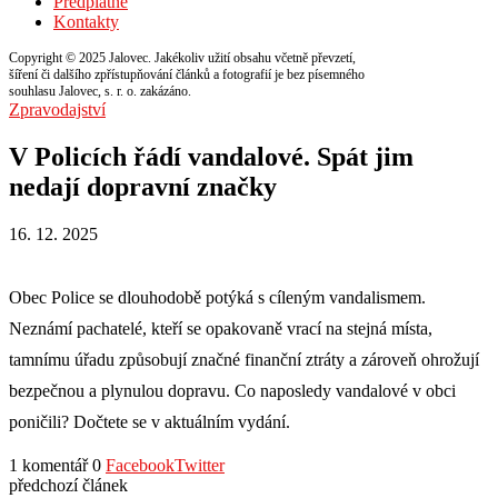
Předplatné
Kontakty
Copyright © 2025 Jalovec. Jakékoliv užití obsahu včetně převzetí,
šíření či dalšího zpřístupňování článků a fotografií je bez písemného
souhlasu Jalovec, s. r. o. zakázáno.
Zpravodajství
V Policích řádí vandalové. Spát jim
nedají dopravní značky
16. 12. 2025
Obec Police se dlouhodobě potýká s cíleným vandalismem.
Neznámí pachatelé, kteří se opakovaně vrací na stejná místa,
tamnímu úřadu způsobují značné finanční ztráty a zároveň ohrožují
bezpečnou a plynulou dopravu. Co naposledy vandalové v obci
poničili? Dočtete se v aktuálním vydání.
1 komentář
0
Facebook
Twitter
předchozí článek