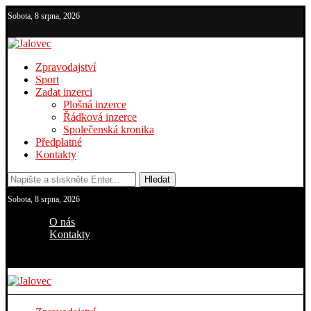
Sobota, 8 srpna, 2026
Zpravodajství
Sport
Zadat inzerci
Plošná inzerce
Řádková inzerce
Společenská kronika
Předplatné
Kontakty
Hledat
Sobota, 8 srpna, 2026
O nás
Kontakty