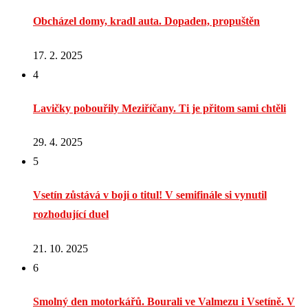
Obcházel domy, kradl auta. Dopaden, propuštěn
17. 2. 2025
4
Lavičky pobouřily Meziříčany. Ti je přitom sami chtěli
29. 4. 2025
5
Vsetín zůstává v boji o titul! V semifinále si vynutil
rozhodující duel
21. 10. 2025
6
Smolný den motorkářů. Bourali ve Valmezu i Vsetíně. V