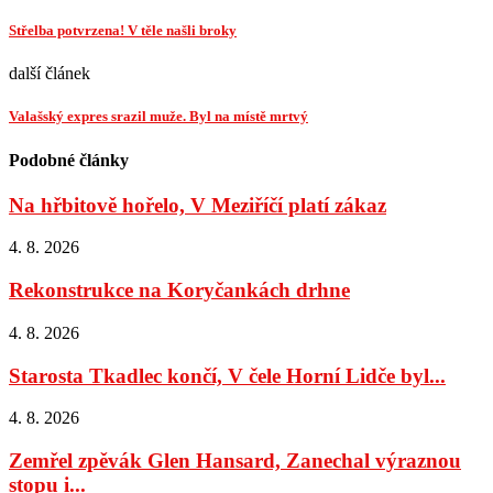
Střelba potvrzena! V těle našli broky
další článek
Valašský expres srazil muže. Byl na místě mrtvý
Podobné články
Na hřbitově hořelo, V Meziříčí platí zákaz
4. 8. 2026
Rekonstrukce na Koryčankách drhne
4. 8. 2026
Starosta Tkadlec končí, V čele Horní Lidče byl...
4. 8. 2026
Zemřel zpěvák Glen Hansard, Zanechal výraznou
stopu i...