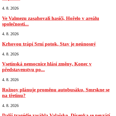
4. 8. 2026
Ve Valmezu zasahovali hasiči, Hořelo v areálu
společnosti...
4. 8. 2026
Krhovou trápí Srní potok, Stav je neúnosný
4. 8. 2026
Vsetínská nemocnice hlásí změny, Konec v
představenstvu po...
4. 8. 2026
Rožnov plánuje proměnu autobusáku, Smrskne se
na třetinu?
4. 8. 2026
Další tragédie zasáhla Valašsko, Dívenka se nevrátí