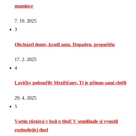
mamince
7. 10. 2025
3
Obcházel domy, kradl auta. Dopaden, propuštěn
17. 2. 2025
4
Lavičky pobouřily Meziříčany. Ti je přitom sami chtěli
29. 4. 2025
5
Vsetín zůstává v boji o titul! V semifinále si vynutil
rozhodující duel