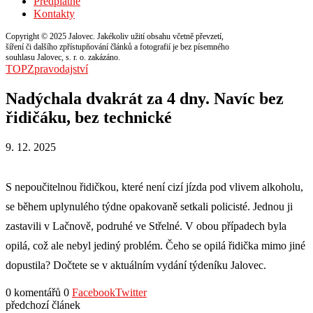
Předplatné
Kontakty
Copyright © 2025 Jalovec. Jakékoliv užití obsahu včetně převzetí,
šíření či dalšího zpřístupňování článků a fotografií je bez písemného
souhlasu Jalovec, s. r. o. zakázáno.
TOP
Zpravodajství
Nadýchala dvakrát za 4 dny. Navíc bez
řidičáku, bez technické
9. 12. 2025
S nepoučitelnou řidičkou, které není cizí jízda pod vlivem alkoholu,
se během uplynulého týdne opakovaně setkali policisté. Jednou ji
zastavili v Lačnově, podruhé ve Střelné. V obou případech byla
opilá, což ale nebyl jediný problém. Čeho se opilá řidička mimo jiné
dopustila? Dočtete se v aktuálním vydání týdeníku Jalovec.
0 komentářů
0
Facebook
Twitter
předchozí článek