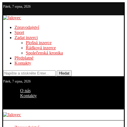
Pátek, 7 srpna, 2026
Zpravodajství
Sport
Zadat inzerci
Plošná inzerce
Řádková inzerce
Společenská kronika
Předplatné
Kontakty
Hledat
Pátek, 7 srpna, 2026
O nás
Kontakty