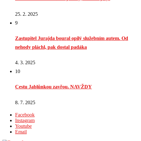
25. 2. 2025
9
Zastupitel Jurajda boural opilý služebním autem. Od
nehody pláchl, pak dostal padáka
4. 3. 2025
10
Cestu Jablůnkou zavřou. NAVŽDY
8. 7. 2025
Facebook
Instagram
Youtube
Email