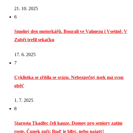
21. 10. 2025
6
Smolný den motorkářů. Bourali ve Valmezu i Vsetíně. V
Zubří trefil sekačku
17. 6. 2025
7
Cyklistka se zřítila se srázu. Nebezpečný úsek má svou
oběť
1. 7. 2025
8
Starosta Tkadlec čelí kauze. Domov pro seniory zatím
roste. Čunek zuří: Buď je blbý, nebo najatý!