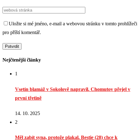
Uložte si mé jméno, e-mail a webovou stránku v tomto prohlížeči
pro příští komentář.
Nejčtenější články
1
Vsetín blamáž v Sokolově napravil. Chomutov přejel v
první třetině
14. 10. 2025
2
Měl zabít syna, protože plakal. Bestie (28) chce k