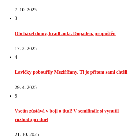
7. 10. 2025
3
Obcházel domy, kradl auta. Dopaden, propuštěn
17. 2. 2025
4
Lavičky pobouřily Meziříčany. Ti je přitom sami chtěli
29. 4. 2025
5
Vsetín zůstává v boji o titul! V semifinále si vynutil
rozhodující duel
21. 10. 2025