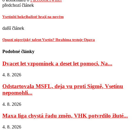
předchozí článek
Vsetínští hokejbalisté hrají na novém
další článek
Opustí nigerijský talent Vsetín? Ibrahima testuje Opava
Podobné články
Dvacet let vzpomínek a deset let pomoci, Na...
4. 8. 2026
Odstartovala MSFL, deja vu proti Sigmě, Vsetínu
nepomohli...
4. 8. 2026
Maxa liga chystá řadu změn, VHK potvrdilo žluté...
4. 8. 2026