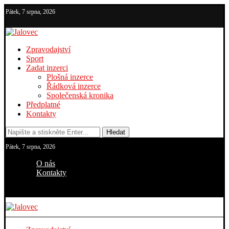
Pátek, 7 srpna, 2026
Zpravodajství
Sport
Zadat inzerci
Plošná inzerce
Řádková inzerce
Společenská kronika
Předplatné
Kontakty
Hledat
Pátek, 7 srpna, 2026
O nás
Kontakty