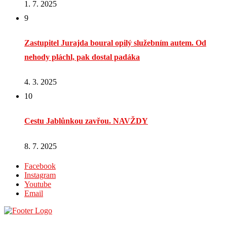
1. 7. 2025
9
Zastupitel Jurajda boural opilý služebním autem. Od
nehody pláchl, pak dostal padáka
4. 3. 2025
10
Cestu Jablůnkou zavřou. NAVŽDY
8. 7. 2025
Facebook
Instagram
Youtube
Email