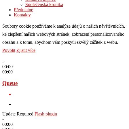
Společenská kronika
Předplatné
Kontakty
Soubory cookie používáme k analýze údajů o našich návštěvnících,
ke zlepšení našich webových stránek, zobrazení personalizovaného
obsahu a k tomu, abychom vám poskytli skvělý zážitek z webu.
Povolit
Zjistit více
-
00:00
00:00
Queue
Update Required
Flash plugin
-
00:00