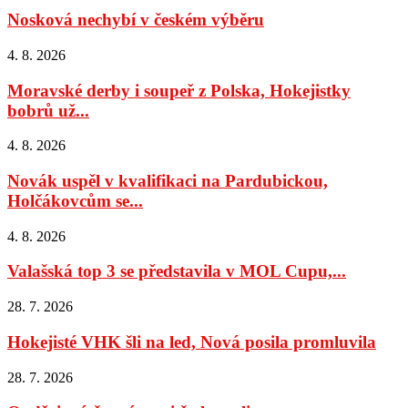
Nosková nechybí v českém výběru
4. 8. 2026
Moravské derby i soupeř z Polska, Hokejistky
bobrů už...
4. 8. 2026
Novák uspěl v kvalifikaci na Pardubickou,
Holčákovcům se...
4. 8. 2026
Valašská top 3 se představila v MOL Cupu,...
28. 7. 2026
Hokejisté VHK šli na led, Nová posila promluvila
28. 7. 2026