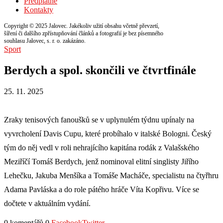
Předplatné
Kontakty
Copyright © 2025 Jalovec. Jakékoliv užití obsahu včetně převzetí,
šíření či dalšího zpřístupňování článků a fotografií je bez písemného
souhlasu Jalovec, s. r. o. zakázáno.
Sport
Berdych a spol. skončili ve čtvrtfinále
25. 11. 2025
Zraky tenisových fanoušků se v uplynulém týdnu upínaly na
vyvrcholení Davis Cupu, které probíhalo v italské Bologni. Český
tým do něj vedl v roli nehrajícího kapitána rodák z Valašského
Meziříčí Tomáš Berdych, jenž nominoval elitní singlisty Jiřího
Lehečku, Jakuba Menšíka a Tomáše Macháče, specialistu na čtyřhru
Adama Pavláska a do role pátého hráče Víta Kopřivu. Více se
dočtete v aktuálním vydání.
0 komentářů
0
Facebook
Twitter