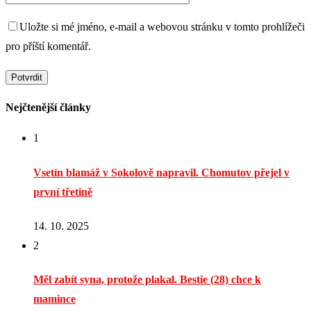
Uložte si mé jméno, e-mail a webovou stránku v tomto prohlížeči
pro příští komentář.
Nejčtenější články
1
Vsetín blamáž v Sokolově napravil. Chomutov přejel v
první třetině
14. 10. 2025
2
Měl zabít syna, protože plakal. Bestie (28) chce k
mamince