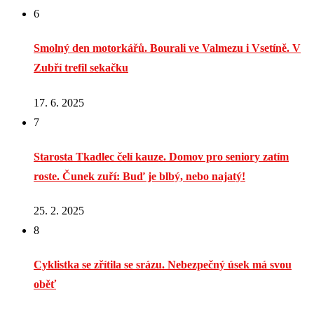
6
Smolný den motorkářů. Bourali ve Valmezu i Vsetíně. V
Zubří trefil sekačku
17. 6. 2025
7
Starosta Tkadlec čelí kauze. Domov pro seniory zatím
roste. Čunek zuří: Buď je blbý, nebo najatý!
25. 2. 2025
8
Cyklistka se zřítila se srázu. Nebezpečný úsek má svou
oběť