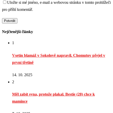
Uložte si mé jméno, e-mail a webovou stránku v tomto prohlížeči
pro příští komentář.
Nejčtenější články
1
Vsetín blamáž v Sokolově napravil. Chomutov přejel v
první třetině
14. 10. 2025
2
Měl zabít syna, protože plakal. Bestie (28) chce k
mamince