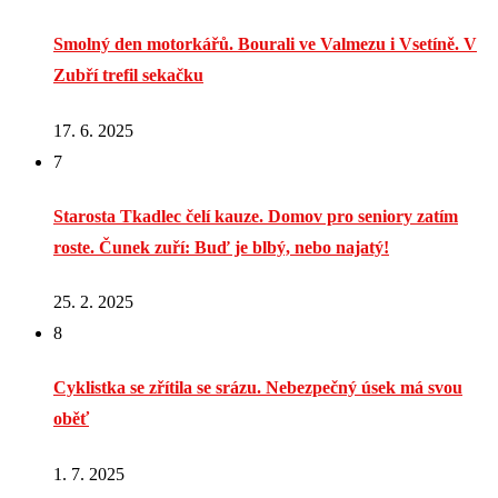
Smolný den motorkářů. Bourali ve Valmezu i Vsetíně. V
Zubří trefil sekačku
17. 6. 2025
7
Starosta Tkadlec čelí kauze. Domov pro seniory zatím
roste. Čunek zuří: Buď je blbý, nebo najatý!
25. 2. 2025
8
Cyklistka se zřítila se srázu. Nebezpečný úsek má svou
oběť
1. 7. 2025