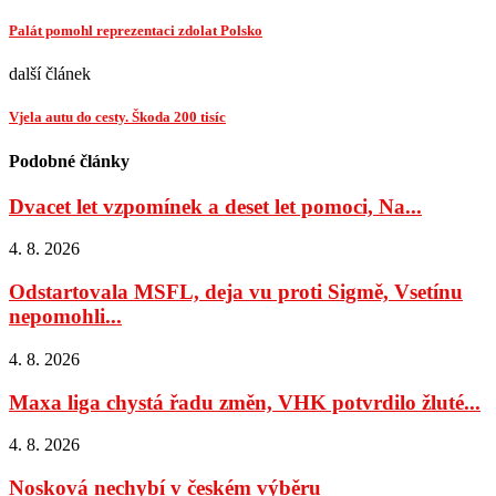
Palát pomohl reprezentaci zdolat Polsko
další článek
Vjela autu do cesty. Škoda 200 tisíc
Podobné články
Dvacet let vzpomínek a deset let pomoci, Na...
4. 8. 2026
Odstartovala MSFL, deja vu proti Sigmě, Vsetínu
nepomohli...
4. 8. 2026
Maxa liga chystá řadu změn, VHK potvrdilo žluté...
4. 8. 2026
Nosková nechybí v českém výběru