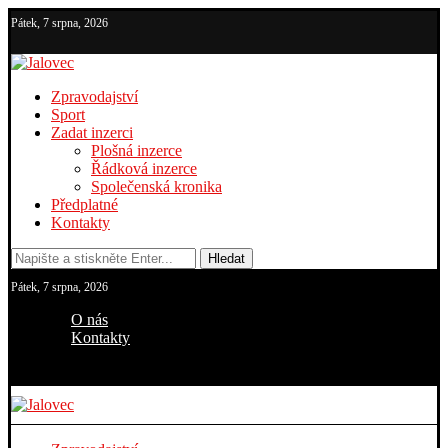
Pátek, 7 srpna, 2026
Zpravodajství
Sport
Zadat inzerci
Plošná inzerce
Řádková inzerce
Společenská kronika
Předplatné
Kontakty
Hledat
Pátek, 7 srpna, 2026
O nás
Kontakty