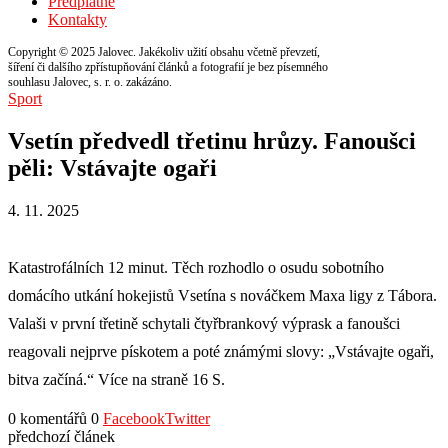
Předplatné
Kontakty
Copyright © 2025 Jalovec. Jakékoliv užití obsahu včetně převzetí,
šíření či dalšího zpřístupňování článků a fotografií je bez písemného
souhlasu Jalovec, s. r. o. zakázáno.
Sport
Vsetín předvedl třetinu hrůzy. Fanoušci
pěli: Vstávajte ogaři
4. 11. 2025
Katastrofálních 12 minut. Těch rozhodlo o osudu sobotního
domácího utkání hokejistů Vsetína s nováčkem Maxa ligy z Tábora.
Valaši v první třetině schytali čtyřbrankový výprask a fanoušci
reagovali nejprve pískotem a poté známými slovy: „Vstávajte ogaři,
bitva začíná.“ Více na straně 16 S.
0 komentářů
0
Facebook
Twitter
předchozí článek