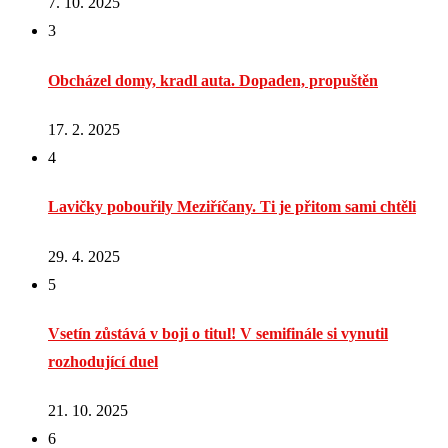
7. 10. 2025
3
Obcházel domy, kradl auta. Dopaden, propuštěn
17. 2. 2025
4
Lavičky pobouřily Meziříčany. Ti je přitom sami chtěli
29. 4. 2025
5
Vsetín zůstává v boji o titul! V semifinále si vynutil
rozhodující duel
21. 10. 2025
6