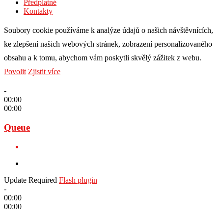
Předplatné
Kontakty
Soubory cookie používáme k analýze údajů o našich návštěvnících,
ke zlepšení našich webových stránek, zobrazení personalizovaného
obsahu a k tomu, abychom vám poskytli skvělý zážitek z webu.
Povolit
Zjistit více
-
00:00
00:00
Queue
Update Required
Flash plugin
-
00:00
00:00