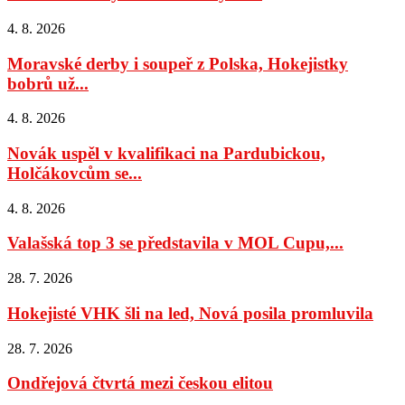
4. 8. 2026
Moravské derby i soupeř z Polska, Hokejistky
bobrů už...
4. 8. 2026
Novák uspěl v kvalifikaci na Pardubickou,
Holčákovcům se...
4. 8. 2026
Valašská top 3 se představila v MOL Cupu,...
28. 7. 2026
Hokejisté VHK šli na led, Nová posila promluvila
28. 7. 2026
Ondřejová čtvrtá mezi českou elitou