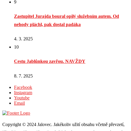
9
Zastupitel Jurajda boural opilý služebním autem. Od
nehody pláchl, pak dostal padáka
4. 3. 2025
10
Cestu Jablůnkou zavřou. NAVŽDY
8. 7. 2025
Facebook
Instagram
Youtube
Email
Copyright © 2024 Jalovec. Jakékoliv užití obsahu včetně převzetí,