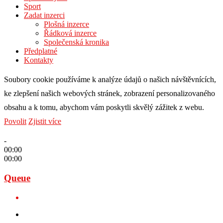
Sport
Zadat inzerci
Plošná inzerce
Řádková inzerce
Společenská kronika
Předplatné
Kontakty
Soubory cookie používáme k analýze údajů o našich návštěvnících,
ke zlepšení našich webových stránek, zobrazení personalizovaného
obsahu a k tomu, abychom vám poskytli skvělý zážitek z webu.
Povolit
Zjistit více
-
00:00
00:00
Queue