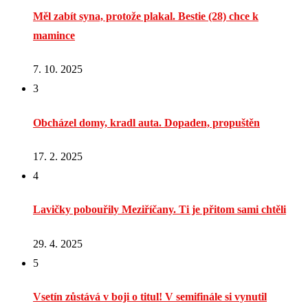
Měl zabít syna, protože plakal. Bestie (28) chce k
mamince
7. 10. 2025
3
Obcházel domy, kradl auta. Dopaden, propuštěn
17. 2. 2025
4
Lavičky pobouřily Meziříčany. Ti je přitom sami chtěli
29. 4. 2025
5
Vsetín zůstává v boji o titul! V semifinále si vynutil