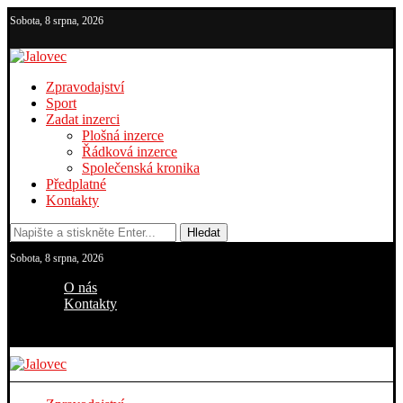
Sobota, 8 srpna, 2026
Zpravodajství
Sport
Zadat inzerci
Plošná inzerce
Řádková inzerce
Společenská kronika
Předplatné
Kontakty
Hledat
Sobota, 8 srpna, 2026
O nás
Kontakty