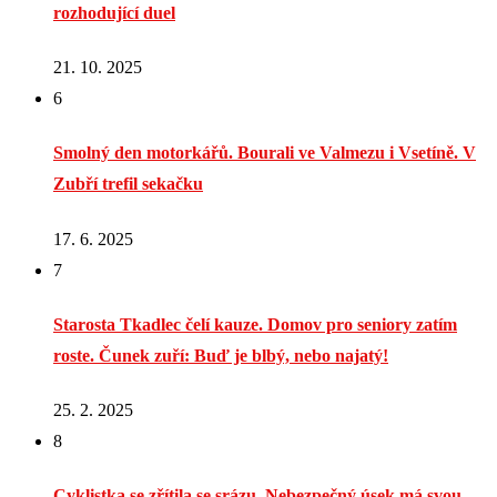
rozhodující duel
21. 10. 2025
6
Smolný den motorkářů. Bourali ve Valmezu i Vsetíně. V
Zubří trefil sekačku
17. 6. 2025
7
Starosta Tkadlec čelí kauze. Domov pro seniory zatím
roste. Čunek zuří: Buď je blbý, nebo najatý!
25. 2. 2025
8
Cyklistka se zřítila se srázu. Nebezpečný úsek má svou