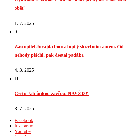
oběť
1. 7. 2025
9
Zastupitel Jurajda boural opilý služebním autem. Od
nehody pláchl, pak dostal padáka
4. 3. 2025
10
Cestu Jablůnkou zavřou. NAVŽDY
8. 7. 2025
Facebook
Instagram
Youtube