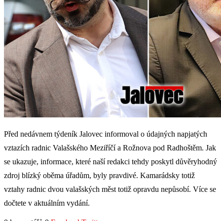
Před nedávnem týdeník Jalovec informoval o údajných napjatých
vztazích radnic Valašského Meziříčí a Rožnova pod Radhoštěm. Jak
se ukazuje, informace, které naší redakci tehdy poskytl důvěryhodný
zdroj blízký oběma úřadům, byly pravdivé. Kamarádsky totiž
vztahy radnic dvou valašských měst totiž opravdu nepůsobí. Více se
dočtete v aktuálním vydání.