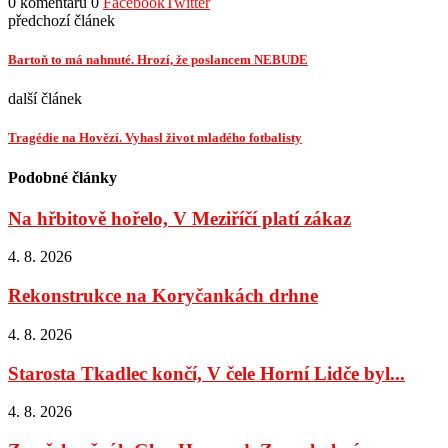
0 komentářů
0
Facebook
Twitter
předchozí článek
Bartoň to má nahnuté. Hrozí, že poslancem NEBUDE
další článek
Tragédie na Hovězí. Vyhasl život mladého fotbalisty
Podobné články
Na hřbitově hořelo, V Meziříčí platí zákaz
4. 8. 2026
Rekonstrukce na Koryčankách drhne
4. 8. 2026
Starosta Tkadlec končí, V čele Horní Lidče byl...
4. 8. 2026