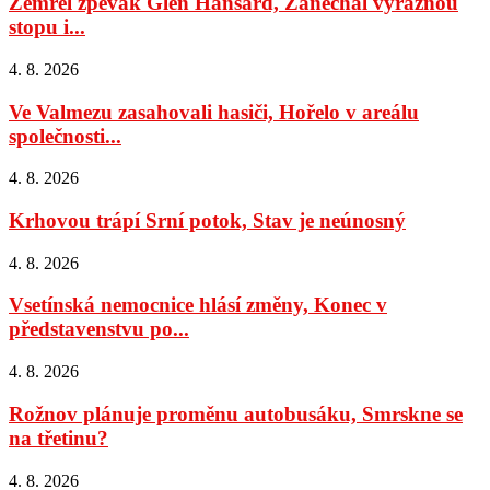
Zemřel zpěvák Glen Hansard, Zanechal výraznou
stopu i...
4. 8. 2026
Ve Valmezu zasahovali hasiči, Hořelo v areálu
společnosti...
4. 8. 2026
Krhovou trápí Srní potok, Stav je neúnosný
4. 8. 2026
Vsetínská nemocnice hlásí změny, Konec v
představenstvu po...
4. 8. 2026
Rožnov plánuje proměnu autobusáku, Smrskne se
na třetinu?
4. 8. 2026