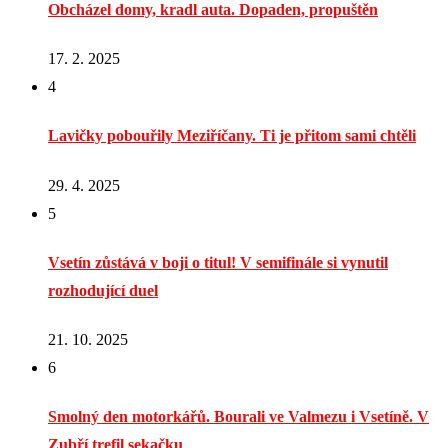
Obcházel domy, kradl auta. Dopaden, propuštěn
17. 2. 2025
4
Lavičky pobouřily Meziříčany. Ti je přitom sami chtěli
29. 4. 2025
5
Vsetín zůstává v boji o titul! V semifinále si vynutil
rozhodující duel
21. 10. 2025
6
Smolný den motorkářů. Bourali ve Valmezu i Vsetíně. V
Zubří trefil sekačku