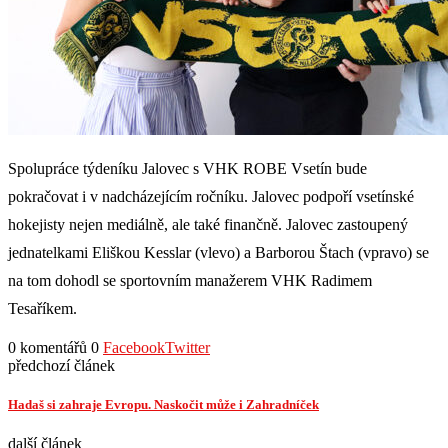
Spolupráce týdeníku Jalovec s VHK ROBE Vsetín bude
pokračovat i v nadcházejícím ročníku. Jalovec podpoří vsetínské
hokejisty nejen mediálně, ale také finančně. Jalovec zastoupený
jednatelkami Eliškou Kesslar (vlevo) a Barborou Štach (vpravo) se
na tom dohodl se sportovním manažerem VHK Radimem
Tesaříkem.
0 komentářů
0
Facebook
Twitter
předchozí článek
Hadaš si zahraje Evropu. Naskočit může i Zahradníček
další článek