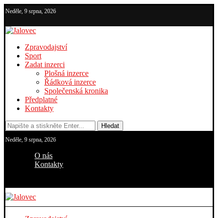
Neděle, 9 srpna, 2026
Zpravodajství
Sport
Zadat inzerci
Plošná inzerce
Řádková inzerce
Společenská kronika
Předplatné
Kontakty
Hledat
Neděle, 9 srpna, 2026
O nás
Kontakty