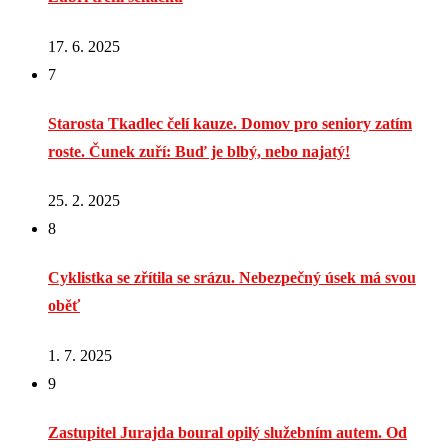
17. 6. 2025
7
Starosta Tkadlec čelí kauze. Domov pro seniory zatím
roste. Čunek zuří: Buď je blbý, nebo najatý!
25. 2. 2025
8
Cyklistka se zřítila se srázu. Nebezpečný úsek má svou
oběť
1. 7. 2025
9
Zastupitel Jurajda boural opilý služebním autem. Od