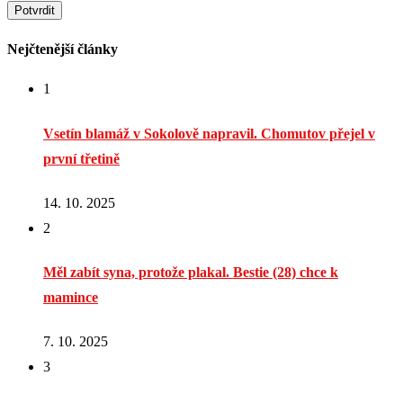
Nejčtenější články
1
Vsetín blamáž v Sokolově napravil. Chomutov přejel v
první třetině
14. 10. 2025
2
Měl zabít syna, protože plakal. Bestie (28) chce k
mamince
7. 10. 2025
3