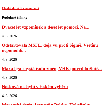
Chodci skončili v nemocnici
Podobné články
Dvacet let vzpomínek a deset let pomoci, Na...
4. 8. 2026
Odstartovala MSFL, deja vu proti Sigmě, Vsetínu
nepomohli...
4. 8. 2026
Maxa liga chystá řadu změn, VHK potvrdilo žluté...
4. 8. 2026
Nosková nechybí v českém výběru
4. 8. 2026
Moravské derby i soupeř z Polska, Hokejistky