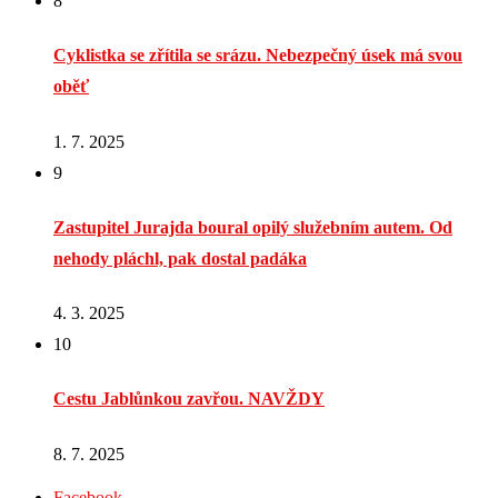
8
Cyklistka se zřítila se srázu. Nebezpečný úsek má svou
oběť
1. 7. 2025
9
Zastupitel Jurajda boural opilý služebním autem. Od
nehody pláchl, pak dostal padáka
4. 3. 2025
10
Cestu Jablůnkou zavřou. NAVŽDY
8. 7. 2025
Facebook