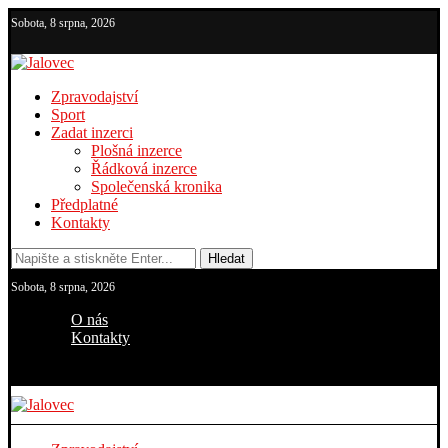
Sobota, 8 srpna, 2026
Zpravodajství
Sport
Zadat inzerci
Plošná inzerce
Řádková inzerce
Společenská kronika
Předplatné
Kontakty
Hledat
Sobota, 8 srpna, 2026
O nás
Kontakty