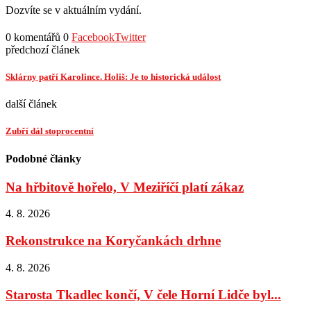
Dozvíte se v aktuálním vydání.
0 komentářů
0
Facebook
Twitter
předchozí článek
Sklárny patří Karolince. Holiš: Je to historická událost
další článek
Zubří dál stoprocentní
Podobné články
Na hřbitově hořelo, V Meziříčí platí zákaz
4. 8. 2026
Rekonstrukce na Koryčankách drhne
4. 8. 2026
Starosta Tkadlec končí, V čele Horní Lidče byl...