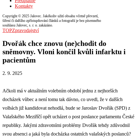
Předplatné
Kontakty
Copyright © 2025 Jalovec. Jakékoliv užití obsahu včetně převzetí,
šíření či dalšího zpřístupňování článků a fotografií je bez písemného
souhlasu Jalovec, s. r. o. zakázáno.
TOP
Zpravodajství
Dvořák chce znovu (ne)chodit do
sněmovny. Vloni končil kvůli infarktu i
pacientům
2. 9. 2025
Ačkoli má v aktuálním volebním období jednu z nejhorších
docházek vůbec a není tomu tak dávno, co uvedl, že v dalších
volbách již kandidovat nehodlá, bude se Jaroslav Dvořák (SPD) z
Valašského Meziříčí opět ucházet o post poslance parlamentu České
republiky. Jakými zdravotními problémy Dvořák tehdy zdůvodnil
svou absenci a jaká byla docházka ostatních valašských poslanců?