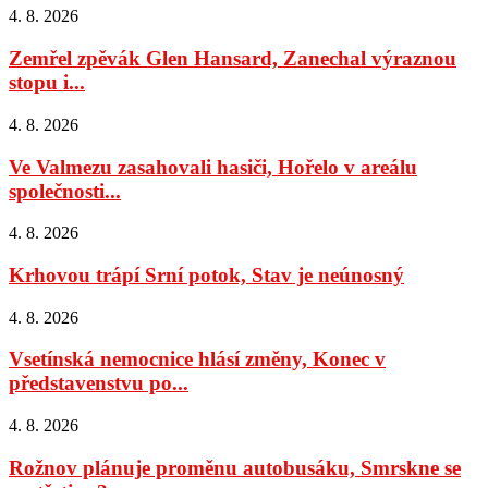
4. 8. 2026
Zemřel zpěvák Glen Hansard, Zanechal výraznou
stopu i...
4. 8. 2026
Ve Valmezu zasahovali hasiči, Hořelo v areálu
společnosti...
4. 8. 2026
Krhovou trápí Srní potok, Stav je neúnosný
4. 8. 2026
Vsetínská nemocnice hlásí změny, Konec v
představenstvu po...
4. 8. 2026
Rožnov plánuje proměnu autobusáku, Smrskne se