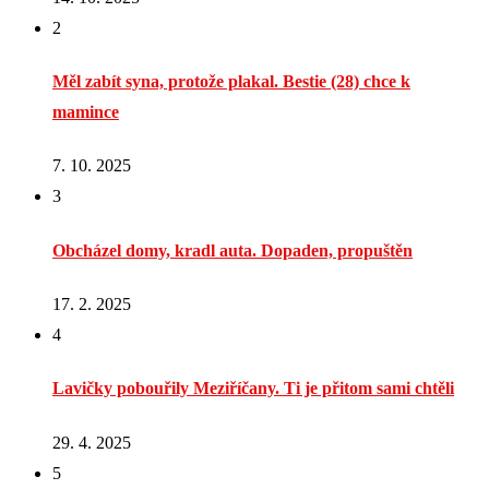
2
Měl zabít syna, protože plakal. Bestie (28) chce k
mamince
7. 10. 2025
3
Obcházel domy, kradl auta. Dopaden, propuštěn
17. 2. 2025
4
Lavičky pobouřily Meziříčany. Ti je přitom sami chtěli
29. 4. 2025
5