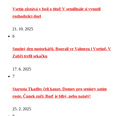
Vsetín zůstává v boji o titul! V semifinále si vynutil
rozhodující duel
21. 10. 2025
6
Smolný den motorkářů. Bourali ve Valmezu i Vsetíně. V
Zubří trefil sekačku
17. 6. 2025
7
Starosta Tkadlec čelí kauze. Domov pro seniory zatím
roste. Čunek zuří: Buď je blbý, nebo najatý!
25. 2. 2025