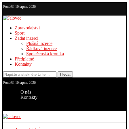
Pondělí, 10 srpna, 2026
Zpravodajství
Sport
Zadat inzerci
Plošná inzerce
Řádková inzerce
Společenská kronika
Předplatné
Kontakty
Hledat
Pondělí, 10 srpna, 2026
O nás
Kontakty