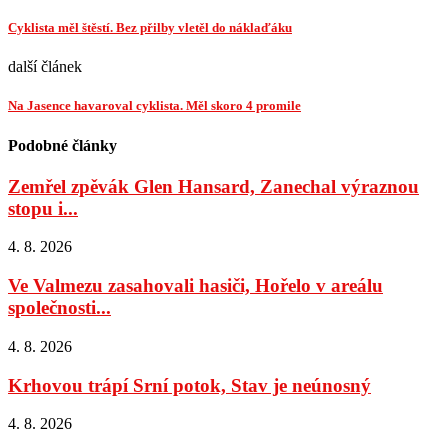
Cyklista měl štěstí. Bez přilby vletěl do náklaďáku
další článek
Na Jasence havaroval cyklista. Měl skoro 4 promile
Podobné články
Zemřel zpěvák Glen Hansard, Zanechal výraznou
stopu i...
4. 8. 2026
Ve Valmezu zasahovali hasiči, Hořelo v areálu
společnosti...
4. 8. 2026
Krhovou trápí Srní potok, Stav je neúnosný
4. 8. 2026