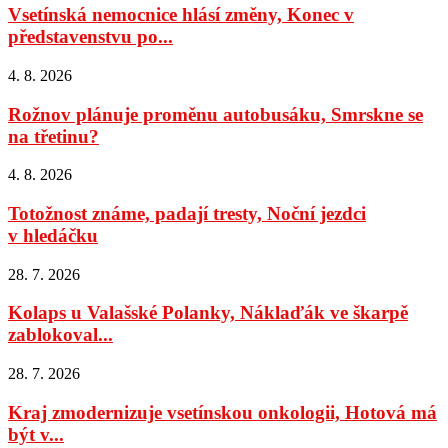
Vsetínská nemocnice hlásí změny, Konec v
představenstvu po...
4. 8. 2026
Rožnov plánuje proměnu autobusáku, Smrskne se
na třetinu?
4. 8. 2026
Totožnost známe, padají tresty, Noční jezdci
v hledáčku
28. 7. 2026
Kolaps u Valašské Polanky, Náklaďák ve škarpě
zablokoval...
28. 7. 2026
Kraj zmodernizuje vsetínskou onkologii, Hotová má
být v...