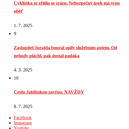
Cyklistka se zřítila se srázu. Nebezpečný úsek má svou
oběť
1. 7. 2025
9
Zastupitel Jurajda boural opilý služebním autem. Od
nehody pláchl, pak dostal padáka
4. 3. 2025
10
Cestu Jablůnkou zavřou. NAVŽDY
8. 7. 2025
Facebook
Instagram
Youtube