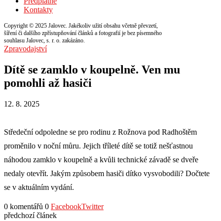
Předplatné
Kontakty
Copyright © 2025 Jalovec. Jakékoliv užití obsahu včetně převzetí,
šíření či dalšího zpřístupňování článků a fotografií je bez písemného
souhlasu Jalovec, s. r. o. zakázáno.
Zpravodajství
Dítě se zamklo v koupelně. Ven mu
pomohli až hasiči
12. 8. 2025
Středeční odpoledne se pro rodinu z Rožnova pod Radhoštěm
proměnilo v noční můru. Jejich tříleté dítě se totiž nešťastnou
náhodou zamklo v koupelně a kvůli technické závadě se dveře
nedaly otevřít. Jakým způsobem hasiči dítko vysvobodili? Dočtete
se v aktuálním vydání.
0 komentářů
0
Facebook
Twitter
předchozí článek