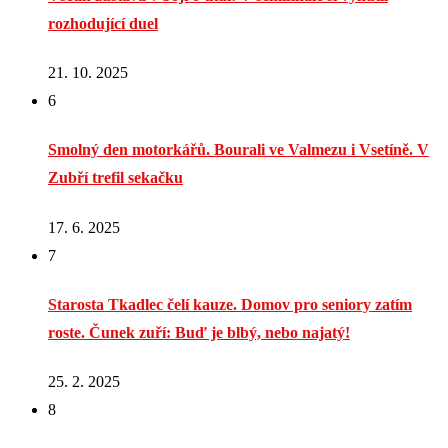
rozhodující duel
21. 10. 2025
6
Smolný den motorkářů. Bourali ve Valmezu i Vsetíně. V
Zubří trefil sekačku
17. 6. 2025
7
Starosta Tkadlec čelí kauze. Domov pro seniory zatím
roste. Čunek zuří: Buď je blbý, nebo najatý!
25. 2. 2025
8