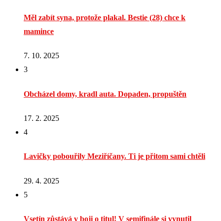
Měl zabít syna, protože plakal. Bestie (28) chce k
mamince
7. 10. 2025
3
Obcházel domy, kradl auta. Dopaden, propuštěn
17. 2. 2025
4
Lavičky pobouřily Meziříčany. Ti je přitom sami chtěli
29. 4. 2025
5
Vsetín zůstává v boji o titul! V semifinále si vynutil