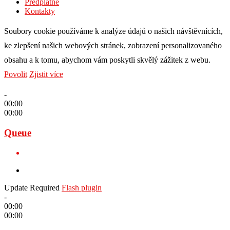
Předplatné
Kontakty
Soubory cookie používáme k analýze údajů o našich návštěvnících,
ke zlepšení našich webových stránek, zobrazení personalizovaného
obsahu a k tomu, abychom vám poskytli skvělý zážitek z webu.
Povolit
Zjistit více
-
00:00
00:00
Queue
Update Required
Flash plugin
-
00:00
00:00