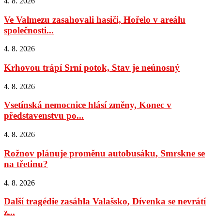
4. 8. 2026
Ve Valmezu zasahovali hasiči, Hořelo v areálu
společnosti...
4. 8. 2026
Krhovou trápí Srní potok, Stav je neúnosný
4. 8. 2026
Vsetínská nemocnice hlásí změny, Konec v
představenstvu po...
4. 8. 2026
Rožnov plánuje proměnu autobusáku, Smrskne se
na třetinu?
4. 8. 2026
Další tragédie zasáhla Valašsko, Dívenka se nevrátí
z...