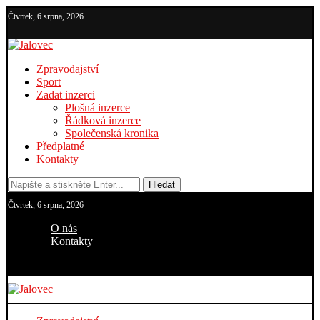
Čtvrtek, 6 srpna, 2026
Zpravodajství
Sport
Zadat inzerci
Plošná inzerce
Řádková inzerce
Společenská kronika
Předplatné
Kontakty
Hledat
Čtvrtek, 6 srpna, 2026
O nás
Kontakty