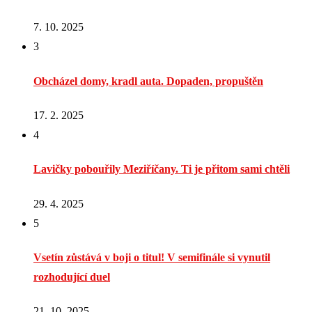
7. 10. 2025
3
Obcházel domy, kradl auta. Dopaden, propuštěn
17. 2. 2025
4
Lavičky pobouřily Meziříčany. Ti je přitom sami chtěli
29. 4. 2025
5
Vsetín zůstává v boji o titul! V semifinále si vynutil
rozhodující duel
21. 10. 2025