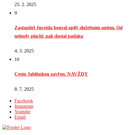
25. 2. 2025
9
Zastupitel Jurajda boural opilý služebním autem. Od
nehody pláchl, pak dostal padáka
4. 3. 2025
10
Cestu Jablůnkou zavřou. NAVŽDY
8. 7. 2025
Facebook
Instagram
Youtube
Email