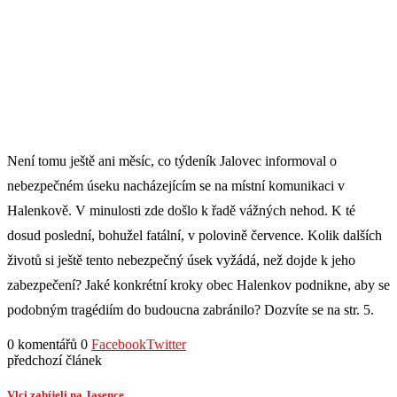
Není tomu ještě ani měsíc, co týdeník Jalovec informoval o
nebezpečném úseku nacházejícím se na místní komunikaci v
Halenkově. V minulosti zde došlo k řadě vážných nehod. K té
dosud poslední, bohužel fatální, v polovině července. Kolik dalších
životů si ještě tento nebezpečný úsek vyžádá, než dojde k jeho
zabezpečení? Jaké konkrétní kroky obec Halenkov podnikne, aby se
podobným tragédiím do budoucna zabránilo? Dozvíte se na str. 5.
0 komentářů
0
Facebook
Twitter
předchozí článek
Vlci zabíjeli na Jasence