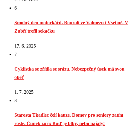
6
Smolný den motorkářů. Bourali ve Valmezu i Vsetíně. V
Zubří trefil sekačku
17. 6. 2025
7
Cyklistka se zřítila se srázu. Nebezpečný úsek má svou
oběť
1. 7. 2025
8
Starosta Tkadlec čelí kauze. Domov pro seniory zatím
roste. Čunek zuří: Buď je blbý, nebo najatý!