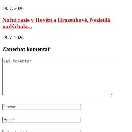
28. 7. 2026
Noční razie v Hovězí a Hrozenkově, Nezletilá
nadýchala...
28. 7. 2026
Zanechat komentář