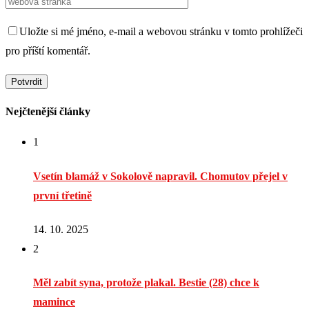
Uložte si mé jméno, e-mail a webovou stránku v tomto prohlížeči
pro příští komentář.
Nejčtenější články
1
Vsetín blamáž v Sokolově napravil. Chomutov přejel v
první třetině
14. 10. 2025
2
Měl zabít syna, protože plakal. Bestie (28) chce k
mamince