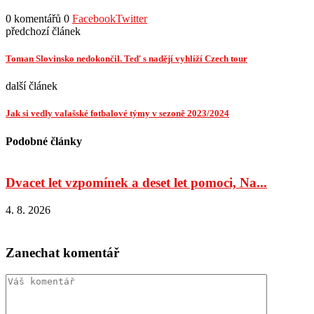
0 komentářů
0
Facebook
Twitter
předchozí článek
Toman Slovinsko nedokončil. Teď s nadějí vyhlíží Czech tour
další článek
Jak si vedly valašské fotbalové týmy v sezoně 2023/2024
Podobné články
Dvacet let vzpomínek a deset let pomoci, Na...
4. 8. 2026
4
Zanechat komentář