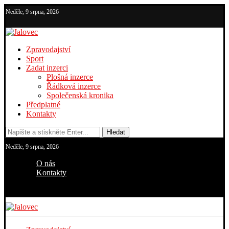
Neděle, 9 srpna, 2026
Zpravodajství
Sport
Zadat inzerci
Plošná inzerce
Řádková inzerce
Společenská kronika
Předplatné
Kontakty
Hledat
Neděle, 9 srpna, 2026
O nás
Kontakty