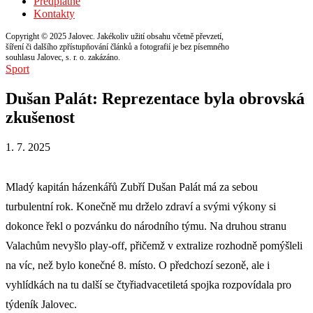
Předplatné
Kontakty
Copyright © 2025 Jalovec. Jakékoliv užití obsahu včetně převzetí,
šíření či dalšího zpřístupňování článků a fotografií je bez písemného
souhlasu Jalovec, s. r. o. zakázáno.
Sport
Dušan Palát: Reprezentace byla obrovská
zkušenost
1. 7. 2025
Mladý kapitán házenkářů Zubří Dušan Palát má za sebou
turbulentní rok. Konečně mu drželo zdraví a svými výkony si
dokonce řekl o pozvánku do národního týmu. Na druhou stranu
Valachům nevyšlo play-off, přičemž v extralize rozhodně pomýšleli
na víc, než bylo konečné 8. místo. O předchozí sezoně, ale i
vyhlídkách na tu další se čtyřiadvacetiletá spojka rozpovídala pro
týdeník Jalovec.