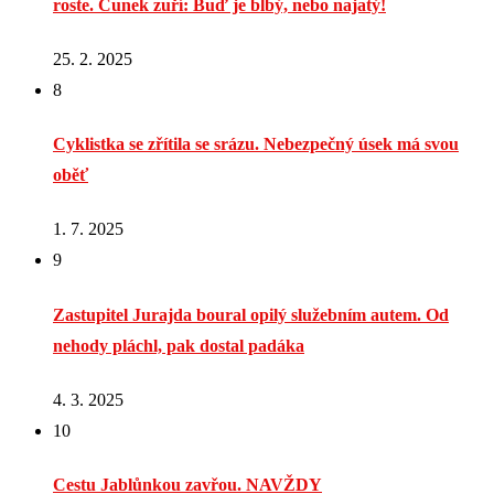
roste. Čunek zuří: Buď je blbý, nebo najatý!
25. 2. 2025
8
Cyklistka se zřítila se srázu. Nebezpečný úsek má svou
oběť
1. 7. 2025
9
Zastupitel Jurajda boural opilý služebním autem. Od
nehody pláchl, pak dostal padáka
4. 3. 2025
10
Cestu Jablůnkou zavřou. NAVŽDY