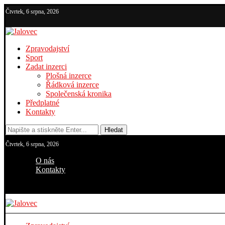
Čtvrtek, 6 srpna, 2026
Zpravodajství
Sport
Zadat inzerci
Plošná inzerce
Řádková inzerce
Společenská kronika
Předplatné
Kontakty
Hledat
Čtvrtek, 6 srpna, 2026
O nás
Kontakty