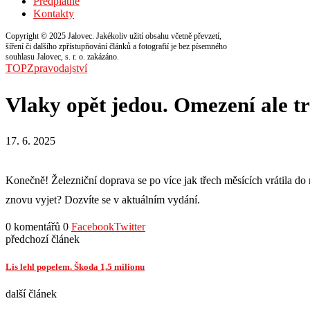
Předplatné
Kontakty
Copyright © 2025 Jalovec. Jakékoliv užití obsahu včetně převzetí,
šíření či dalšího zpřístupňování článků a fotografií je bez písemného
souhlasu Jalovec, s. r. o. zakázáno.
TOP
Zpravodajství
Vlaky opět jedou. Omezení ale t
17. 6. 2025
Konečně! Železniční doprava se po více jak třech měsících vrátila do
znovu vyjet? Dozvíte se v aktuálním vydání.
0 komentářů
0
Facebook
Twitter
předchozí článek
Lis lehl popelem. Škoda 1,5 milionu
další článek