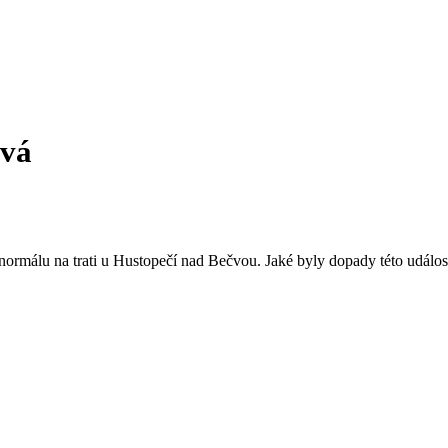
rvá
 normálu na trati u Hustopečí nad Bečvou. Jaké byly dopady této událos