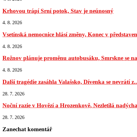
Krhovou trápí Srní potok, Stav je neúnosný
4. 8. 2026
Vsetínská nemocnice hlásí změny, Konec v představens
4. 8. 2026
Rožnov plánuje proměnu autobusáku, Smrskne se na 
4. 8. 2026
Další tragédie zasáhla Valašsko, Dívenka se nevrátí z..
28. 7. 2026
Noční razie v Hovězí a Hrozenkově, Nezletilá nadýchal
28. 7. 2026
Zanechat komentář