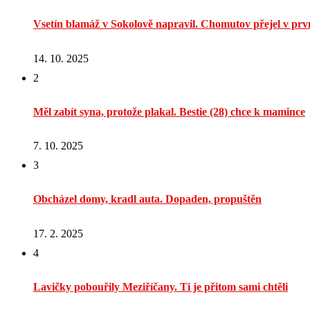
Vsetín blamáž v Sokolově napravil. Chomutov přejel v prvn
14. 10. 2025
2
Měl zabít syna, protože plakal. Bestie (28) chce k mamince
7. 10. 2025
3
Obcházel domy, kradl auta. Dopaden, propuštěn
17. 2. 2025
4
Lavičky pobouřily Meziříčany. Ti je přitom sami chtěli