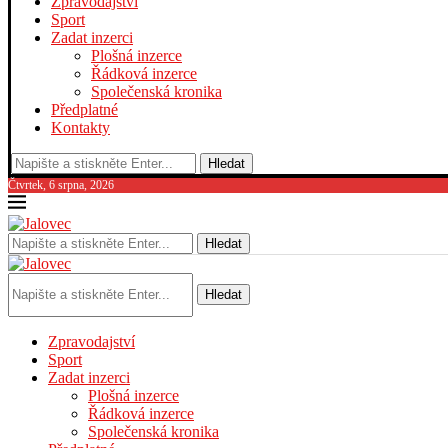
Zpravodajství
Sport
Zadat inzerci
Plošná inzerce
Řádková inzerce
Společenská kronika
Předplatné
Kontakty
Hledat
Čtvrtek, 6 srpna, 2026
Hledat
Hledat
Zpravodajství
Sport
Zadat inzerci
Plošná inzerce
Řádková inzerce
Společenská kronika