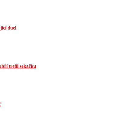
jící duel
bří trefil sekačku
ť