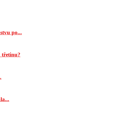
tvu po...
třetinu?
.
a...