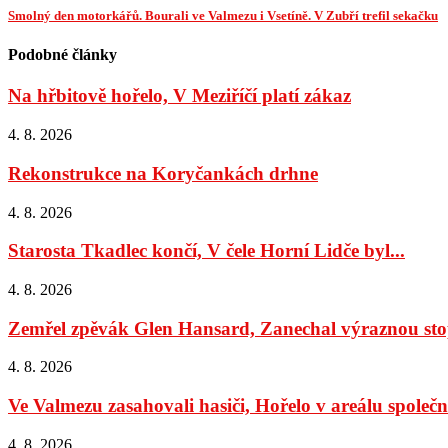
Smolný den motorkářů. Bourali ve Valmezu i Vsetíně. V Zubří trefil sekačku
Podobné články
Na hřbitově hořelo, V Meziříčí platí zákaz
4. 8. 2026
Rekonstrukce na Koryčankách drhne
4. 8. 2026
Starosta Tkadlec končí, V čele Horní Lidče byl...
4. 8. 2026
Zemřel zpěvák Glen Hansard, Zanechal výraznou stop
4. 8. 2026
Ve Valmezu zasahovali hasiči, Hořelo v areálu společno
4. 8. 2026