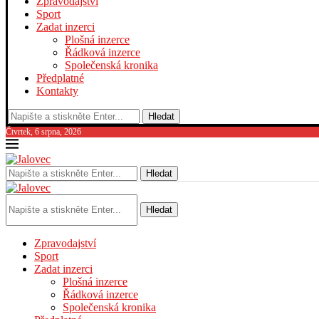
Zpravodajství
Sport
Zadat inzerci
Plošná inzerce
Řádková inzerce
Společenská kronika
Předplatné
Kontakty
Hledat
Čtvrtek, 6 srpna, 2026
Hledat
Hledat
Zpravodajství
Sport
Zadat inzerci
Plošná inzerce
Řádková inzerce
Společenská kronika