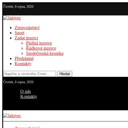
Čtvrtek, 6 srpna, 2026
Zpravodajství
Sport
Zadat inzerci
Plošná inzerce
Řádková inzerce
Společenská kronika
Předplatné
Kontakty
Hledat
Čtvrtek, 6 srpna, 2026
O nás
Kontakty