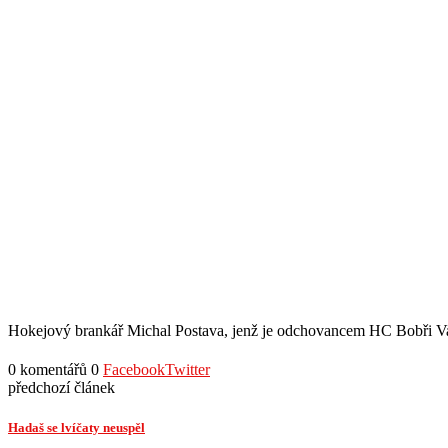
Hokejový brankář Michal Postava, jenž je odchovancem HC Bobři Vala
0 komentářů
0
Facebook
Twitter
předchozí článek
Hadaš se lvíčaty neuspěl