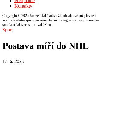
Předplatné
Kontakty
Copyright © 2025 Jalovec. Jakékoliv užití obsahu včetně převzetí,
šíření či dalšího zpřístupňování článků a fotografií je bez písemného
souhlasu Jalovec, s. r. o. zakázáno.
Sport
Postava míří do NHL
17. 6. 2025