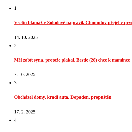
1
Vsetín blamáž v Sokolově napravil. Chomutov přejel v prvn
14. 10. 2025
2
Měl zabít syna, protože plakal. Bestie (28) chce k mamince
7. 10. 2025
3
Obcházel domy, kradl auta. Dopaden, propuštěn
17. 2. 2025
4