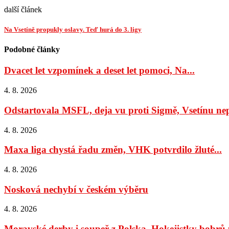
další článek
Na Vsetíně propukly oslavy. Teď hurá do 3. ligy
Podobné články
Dvacet let vzpomínek a deset let pomoci, Na...
4. 8. 2026
Odstartovala MSFL, deja vu proti Sigmě, Vsetínu nep
4. 8. 2026
Maxa liga chystá řadu změn, VHK potvrdilo žluté...
4. 8. 2026
Nosková nechybí v českém výběru
4. 8. 2026
Moravské derby i soupeř z Polska, Hokejistky bobrů u