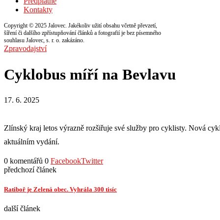
Předplatné
Kontakty
Copyright © 2025 Jalovec. Jakékoliv užití obsahu včetně převzetí,
šíření či dalšího zpřístupňování článků a fotografií je bez písemného
souhlasu Jalovec, s. r. o. zakázáno.
Zpravodajství
Cyklobus míří na Bevlavu
17. 6. 2025
Zlínský kraj letos výrazně rozšiřuje své služby pro cyklisty. Nová c
aktuálním vydání.
0 komentářů
0
Facebook
Twitter
předchozí článek
Ratiboř je Zelená obec. Vyhrála 300 tisíc
další článek