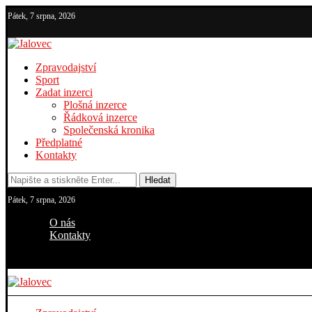
Pátek, 7 srpna, 2026
Zpravodajství
Sport
Zadat inzerci
Plošná inzerce
Řádková inzerce
Společenská kronika
Předplatné
Kontakty
Hledat
Pátek, 7 srpna, 2026
O nás
Kontakty