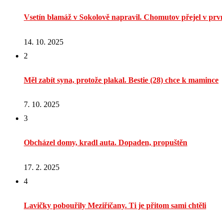
Vsetín blamáž v Sokolově napravil. Chomutov přejel v prvn
14. 10. 2025
2
Měl zabít syna, protože plakal. Bestie (28) chce k mamince
7. 10. 2025
3
Obcházel domy, kradl auta. Dopaden, propuštěn
17. 2. 2025
4
Lavičky pobouřily Meziříčany. Ti je přitom sami chtěli