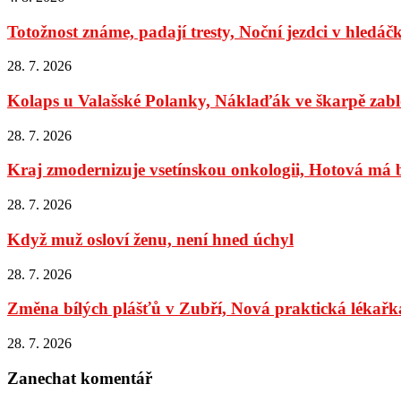
Totožnost známe, padají tresty, Noční jezdci v hledáč
28. 7. 2026
Kolaps u Valašské Polanky, Náklaďák ve škarpě zabl
28. 7. 2026
Kraj zmodernizuje vsetínskou onkologii, Hotová má bý
28. 7. 2026
Když muž osloví ženu, není hned úchyl
28. 7. 2026
Změna bílých plášťů v Zubří, Nová praktická lékařka
28. 7. 2026
Zanechat komentář