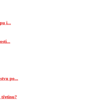
u i...
sti...
tvu po...
třetinu?