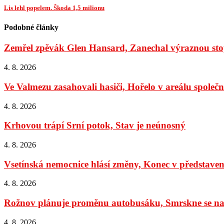
Lis lehl popelem. Škoda 1,5 milionu
Podobné články
Zemřel zpěvák Glen Hansard, Zanechal výraznou stop
4. 8. 2026
Ve Valmezu zasahovali hasiči, Hořelo v areálu společno
4. 8. 2026
Krhovou trápí Srní potok, Stav je neúnosný
4. 8. 2026
Vsetínská nemocnice hlásí změny, Konec v představens
4. 8. 2026
Rožnov plánuje proměnu autobusáku, Smrskne se na 
4. 8. 2026