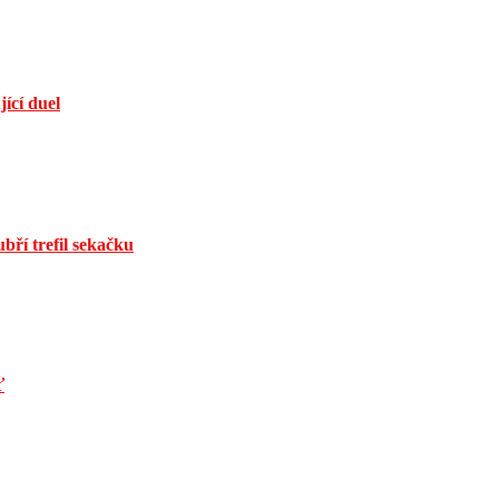
jící duel
bří trefil sekačku
ť