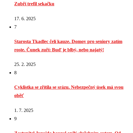
Zubří trefil sekačku
17. 6. 2025
7
Starosta Tkadlec čelí kauze. Domov pro seniory zatím
roste. Čunek zuří: Buď je blbý, nebo najatý!
25. 2. 2025
8
Cyklistka se zřítila se srázu. Nebezpečný úsek má svou
oběť
1. 7. 2025
9