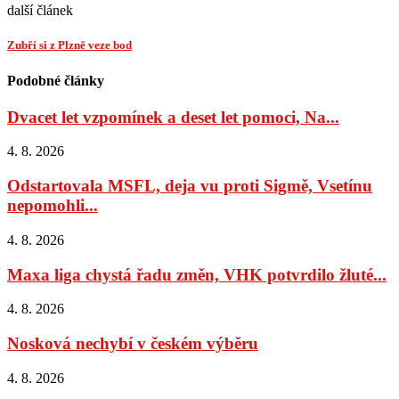
další článek
Zubří si z Plzně veze bod
Podobné články
Dvacet let vzpomínek a deset let pomoci, Na...
4. 8. 2026
Odstartovala MSFL, deja vu proti Sigmě, Vsetínu
nepomohli...
4. 8. 2026
Maxa liga chystá řadu změn, VHK potvrdilo žluté...
4. 8. 2026
Nosková nechybí v českém výběru
4. 8. 2026