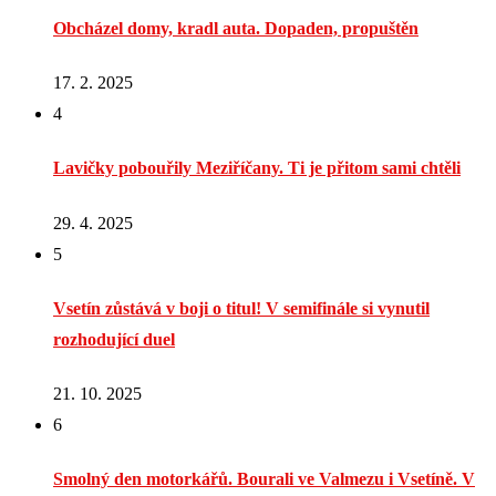
Obcházel domy, kradl auta. Dopaden, propuštěn
17. 2. 2025
4
Lavičky pobouřily Meziříčany. Ti je přitom sami chtěli
29. 4. 2025
5
Vsetín zůstává v boji o titul! V semifinále si vynutil
rozhodující duel
21. 10. 2025
6
Smolný den motorkářů. Bourali ve Valmezu i Vsetíně. V