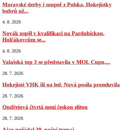
Moravské derby i soupeř z Polska, Hokejistky
bobrů už...
4. 8. 2026
Novák uspěl v kvalifikaci na Pardubickou,
Holčákovcům se...
4. 8. 2026
Valašská top 3 se představila v MOL Cupu,...
28. 7. 2026
Hokejisté VHK šli na led, Nová posila promluvila
28. 7. 2026
Ondřejová čtvrtá mezi českou elitou
28. 7. 2026
Ajax pořádal 39. noční turnaj