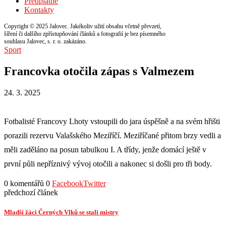
Předplatné
Kontakty
Copyright © 2025 Jalovec. Jakékoliv užití obsahu včetně převzetí,
šíření či dalšího zpřístupňování článků a fotografií je bez písemného
souhlasu Jalovec, s. r. o. zakázáno.
Sport
Francovka otočila zápas s Valmezem
24. 3. 2025
Fotbalisté Francovy Lhoty vstoupili do jara úspěšně a na svém hřišti
porazili rezervu Valašského Meziříčí. Meziříčané přitom brzy vedli a
měli zaděláno na posun tabulkou I. A třídy, jenže domácí ještě v
první půli nepříznivý vývoj otočili a nakonec si došli pro tři body.
0 komentářů
0
Facebook
Twitter
předchozí článek
Mladší žáci Černých Vlků se stali mistry