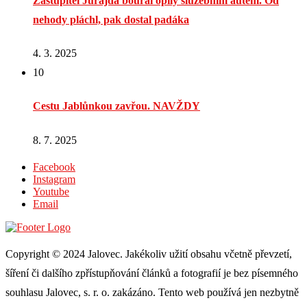
Zastupitel Jurajda boural opilý služebním autem. Od
nehody pláchl, pak dostal padáka
4. 3. 2025
10
Cestu Jablůnkou zavřou. NAVŽDY
8. 7. 2025
Facebook
Instagram
Youtube
Email
Copyright © 2024 Jalovec. Jakékoliv užití obsahu včetně převzetí,
šíření či dalšího zpřístupňování článků a fotografií je bez písemného
souhlasu Jalovec, s. r. o. zakázáno. Tento web používá jen nezbytně