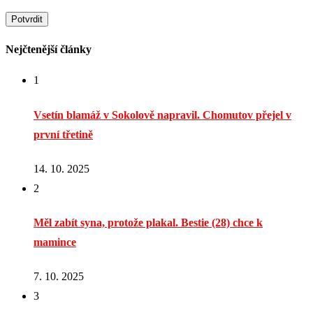
Nejčtenější články
1
Vsetín blamáž v Sokolově napravil. Chomutov přejel v
první třetině
14. 10. 2025
2
Měl zabít syna, protože plakal. Bestie (28) chce k
mamince
7. 10. 2025
3