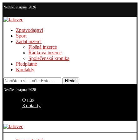
Neděle, 9 srpna, 2026
Zpravodajství
Sport
Zadat inzerci
Plošná inzerce
Řádková inzerce
Společenská kronika
Předplatné
Kontakty
Hledat
Neděle, 9 srpna, 2026
O nás
Kontakty