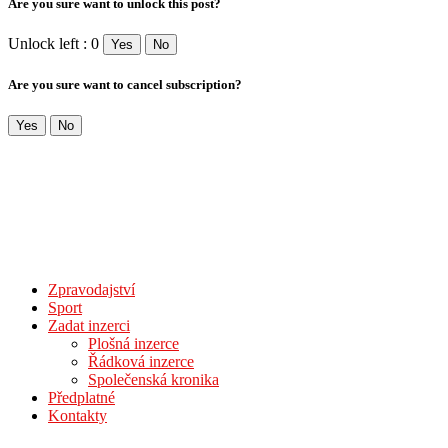
Are you sure want to unlock this post?
Unlock left : 0
Yes
No
Are you sure want to cancel subscription?
Yes
No
Zpravodajství
Sport
Zadat inzerci
Plošná inzerce
Řádková inzerce
Společenská kronika
Předplatné
Kontakty