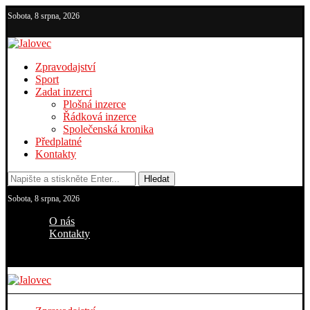
Sobota, 8 srpna, 2026
Zpravodajství
Sport
Zadat inzerci
Plošná inzerce
Řádková inzerce
Společenská kronika
Předplatné
Kontakty
Hledat
Sobota, 8 srpna, 2026
O nás
Kontakty