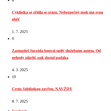
8
Cyklistka se zřítila se srázu. Nebezpečný úsek má svou
oběť
1. 7. 2025
9
Zastupitel Jurajda boural opilý služebním autem. Od
nehody pláchl, pak dostal padáka
4. 3. 2025
10
Cestu Jablůnkou zavřou. NAVŽDY
8. 7. 2025
Facebook