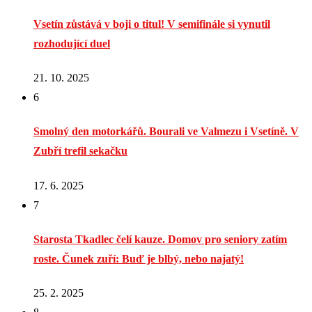
Vsetín zůstává v boji o titul! V semifinále si vynutil
rozhodující duel
21. 10. 2025
6
Smolný den motorkářů. Bourali ve Valmezu i Vsetíně. V
Zubří trefil sekačku
17. 6. 2025
7
Starosta Tkadlec čelí kauze. Domov pro seniory zatím
roste. Čunek zuří: Buď je blbý, nebo najatý!
25. 2. 2025