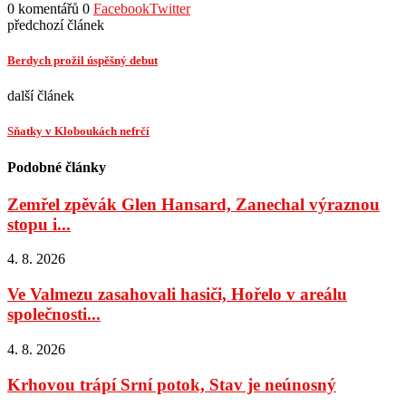
0 komentářů
0
Facebook
Twitter
předchozí článek
Berdych prožil úspěšný debut
další článek
Sňatky v Kloboukách nefrčí
Podobné články
Zemřel zpěvák Glen Hansard, Zanechal výraznou
stopu i...
4. 8. 2026
Ve Valmezu zasahovali hasiči, Hořelo v areálu
společnosti...
4. 8. 2026
Krhovou trápí Srní potok, Stav je neúnosný