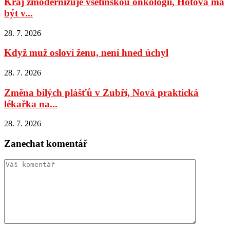
Kraj zmodernizuje vsetínskou onkologii, Hotová má
být v...
28. 7. 2026
Když muž osloví ženu, není hned úchyl
28. 7. 2026
Změna bílých plášťů v Zubří, Nová praktická
lékařka na...
28. 7. 2026
Zanechat komentář