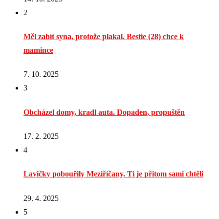
2
Měl zabít syna, protože plakal. Bestie (28) chce k
mamince
7. 10. 2025
3
Obcházel domy, kradl auta. Dopaden, propuštěn
17. 2. 2025
4
Lavičky pobouřily Meziříčany. Ti je přitom sami chtěli
29. 4. 2025
5