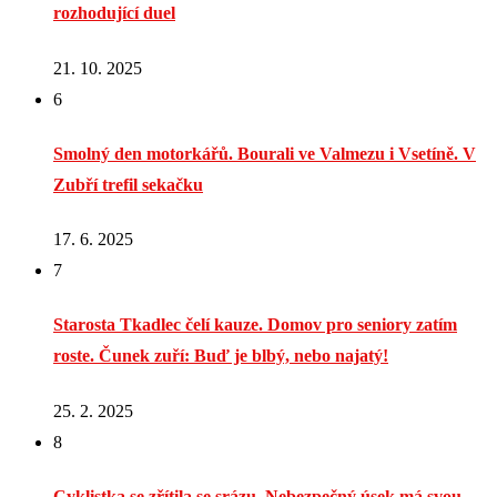
rozhodující duel
21. 10. 2025
6
Smolný den motorkářů. Bourali ve Valmezu i Vsetíně. V
Zubří trefil sekačku
17. 6. 2025
7
Starosta Tkadlec čelí kauze. Domov pro seniory zatím
roste. Čunek zuří: Buď je blbý, nebo najatý!
25. 2. 2025
8
Cyklistka se zřítila se srázu. Nebezpečný úsek má svou