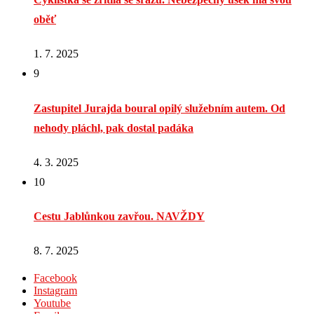
oběť
1. 7. 2025
9
Zastupitel Jurajda boural opilý služebním autem. Od
nehody pláchl, pak dostal padáka
4. 3. 2025
10
Cestu Jablůnkou zavřou. NAVŽDY
8. 7. 2025
Facebook
Instagram
Youtube