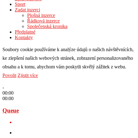
Sport
Zadat inzerci
Plošná inzerce
Řádková inzerce
Společenská kronika
Předplatné
Kontakty
Soubory cookie používáme k analýze údajů o našich návštěvnících,
ke zlepšení našich webových stránek, zobrazení personalizovaného
obsahu a k tomu, abychom vám poskytli skvělý zážitek z webu.
Povolit
Zjistit více
-
00:00
00:00
Queue