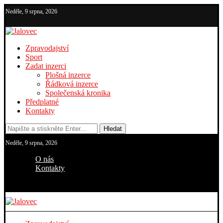
Neděle, 9 srpna, 2026
Zpravodajství
Sport
Zadat inzerci
Plošná inzerce
Řádková inzerce
Společenská kronika
Předplatné
Kontakty
Hledat
Neděle, 9 srpna, 2026
O nás
Kontakty