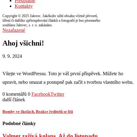
Předplatné
Kontakty
Copyright © 2025 Jalovec. Jakékoliv užití obsahu včetně převzetí,
šíření či dalšího zpřístupňování článků a fotografií je bez písemného
souhlasu Jalovec, s. r. o. zakázáno.
Nezařazené
Ahoj všichni!
9. 9. 2024
Vítejte ve WordPressu. Toto je váš první příspěvek. Můžete ho
upravit, nebo smazat a postupně pak začít s tvorbou vlastního webu.
0 komentářů
0
Facebook
Twitter
další článek
Bomby ve školách. Reakce ředitelů se liší
Podobné články
Valmez zažívá kolaps. Až do listopadu