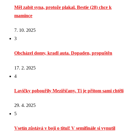
Měl zabít syna, protože plakal. Bestie (28) chce k
mamince
7. 10. 2025
3
Obcházel domy, kradl auta. Dopaden, propuštěn
17. 2. 2025
4
Lavičky pobouřily Meziříčany. Ti je přitom sami chtěli
29. 4. 2025
5
Vsetín zůstává v boji o titul! V semifinále si vynutil