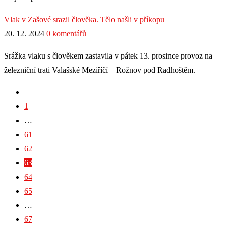
Vlak v Zašové srazil člověka. Tělo našli v příkopu
20. 12. 2024
0 komentářů
Srážka vlaku s člověkem zastavila v pátek 13. prosince provoz na
železniční trati Valašské Meziříčí – Rožnov pod Radhoštěm.
1
…
61
62
63
64
65
…
67