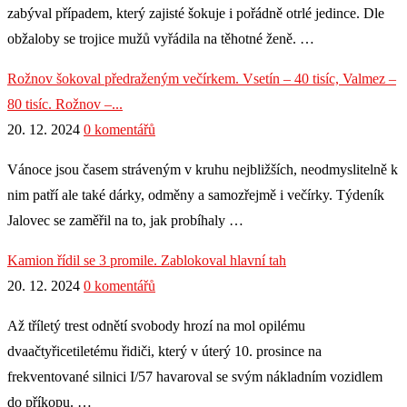
zabýval případem, který zajisté šokuje i pořádně otrlé jedince. Dle
obžaloby se trojice mužů vyřádila na těhotné ženě. …
Rožnov šokoval předraženým večírkem. Vsetín – 40 tisíc, Valmez –
80 tisíc. Rožnov –...
20. 12. 2024
0 komentářů
Vánoce jsou časem stráveným v kruhu nejbližších, neodmyslitelně k
nim patří ale také dárky, odměny a samozřejmě i večírky. Týdeník
Jalovec se zaměřil na to, jak probíhaly …
Kamion řídil se 3 promile. Zablokoval hlavní tah
20. 12. 2024
0 komentářů
Až tříletý trest odnětí svobody hrozí na mol opilému
dvaačtyřicetiletému řidiči, který v úterý 10. prosince na
frekventované silnici I/57 havaroval se svým nákladním vozidlem
do příkopu. …