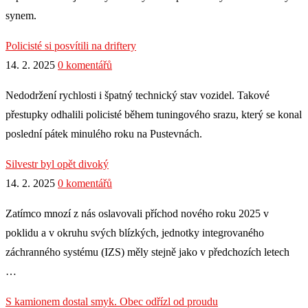
synem.
Policisté si posvítili na driftery
14. 2. 2025
0 komentářů
Nedodržení rychlosti i špatný technický stav vozidel. Takové
přestupky odhalili policisté během tuningového srazu, který se konal
poslední pátek minulého roku na Pustevnách.
Silvestr byl opět divoký
14. 2. 2025
0 komentářů
Zatímco mnozí z nás oslavovali příchod nového roku 2025 v
poklidu a v okruhu svých blízkých, jednotky integrovaného
záchranného systému (IZS) měly stejně jako v předchozích letech
…
S kamionem dostal smyk. Obec odřízl od proudu