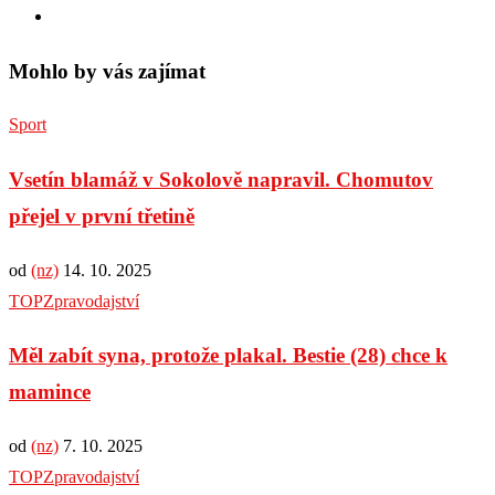
Mohlo by vás zajímat
Sport
Vsetín blamáž v Sokolově napravil. Chomutov
přejel v první třetině
od
(nz)
14. 10. 2025
TOP
Zpravodajství
Měl zabít syna, protože plakal. Bestie (28) chce k
mamince
od
(nz)
7. 10. 2025
TOP
Zpravodajství