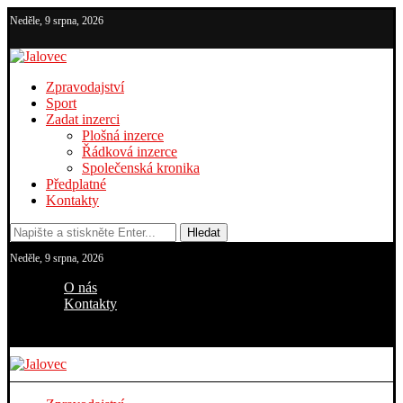
Neděle, 9 srpna, 2026
Zpravodajství
Sport
Zadat inzerci
Plošná inzerce
Řádková inzerce
Společenská kronika
Předplatné
Kontakty
Hledat
Neděle, 9 srpna, 2026
O nás
Kontakty