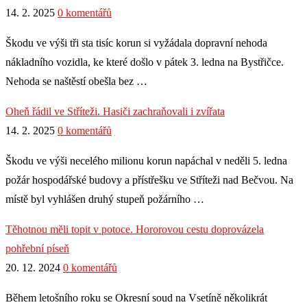
14. 2. 2025
0 komentářů
Škodu ve výši tři sta tisíc korun si vyžádala dopravní nehoda
nákladního vozidla, ke které došlo v pátek 3. ledna na Bystřičce.
Nehoda se naštěstí obešla bez …
Oheň řádil ve Stříteži. Hasiči zachraňovali i zvířata
14. 2. 2025
0 komentářů
Škodu ve výši necelého milionu korun napáchal v neděli 5. ledna
požár hospodářské budovy a přístřešku ve Stříteži nad Bečvou. Na
místě byl vyhlášen druhý stupeň požárního …
Těhotnou měli topit v potoce. Hororovou cestu doprovázela
pohřební píseň
20. 12. 2024
0 komentářů
Během letošního roku se Okresní soud na Vsetíně několikrát