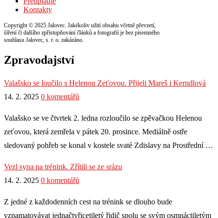
Předplatné
Kontakty
Copyright © 2025 Jalovec. Jakékoliv užití obsahu včetně převzetí,
šíření či dalšího zpřístupňování článků a fotografií je bez písemného
souhlasu Jalovec, s. r. o. zakázáno.
Zpravodajství
Valašsko se loučilo s Helenou Zeťovou. Přijeli Mareš i Kerndlová
14. 2. 2025
0 komentářů
Valašsko se ve čtvrtek 2. ledna rozloučilo se zpěvačkou Helenou
zeťovou, která zemřela v pátek 20. prosince. Mediálně ostře
sledovaný pohřeb se konal v kostele svaté Zdislavy na Prostřední …
Vezl syna na trénink. Zřítili se ze srázu
14. 2. 2025
0 komentářů
Z jedné z každodenních cest na trénink se dlouho bude
vzpamatovávat jednačtyřicetiletý řidič spolu se svým osmnáctiletým