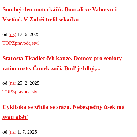
Smolný den motorkářů. Bourali ve Valmezu i
Vsetíně. V Zubří trefil sekačku
od
(nz)
17. 6. 2025
TOP
Zpravodajství
Starosta Tkadlec čelí kauze. Domov pro seniory
zatím roste. Čunek zuří: Buď je blbý,...
od
(nz)
25. 2. 2025
TOP
Zpravodajství
Cyklistka se zřítila se srázu. Nebezpečný úsek má
svou oběť
od
(nz)
1. 7. 2025