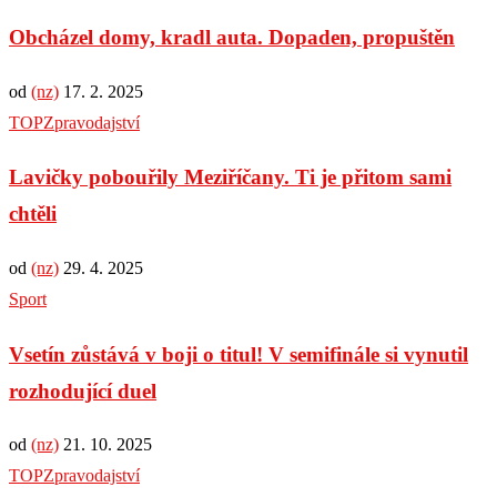
Obcházel domy, kradl auta. Dopaden, propuštěn
od
(nz)
17. 2. 2025
TOP
Zpravodajství
Lavičky pobouřily Meziříčany. Ti je přitom sami
chtěli
od
(nz)
29. 4. 2025
Sport
Vsetín zůstává v boji o titul! V semifinále si vynutil
rozhodující duel
od
(nz)
21. 10. 2025
TOP
Zpravodajství